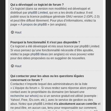
Qui a développé ce logiciel de forum ?
Ce logiciel (dans sa version non modifiée) est développé et
distribué par
phpBB Limited
, qui en a les droits d’auteur. Il est
publié sous la licence publique générale GNU version 2 (GPL-2.0)
et peut être diffusé librement. Pour plus d’informations, visitez la
page «
À propos de phpBB
» (en anglais).
Haut
Pourquoi la fonctionnalité X n’est pas disponible ?
Ce logiciel a été développé et mis sous licence par phpBB Limited.
Si vous pensez qu’une fonctionnalité nécessite d’être ajoutée,
visitez la page
phpBB Ideas
(en anglais) où vous pouvez voter
pour des idées proposées ou en suggérer de nouvelles.
Haut
Qui contacter pour les abus ou les questions légales
concernant ce forum ?
Contactez n’importe lequel des administrateurs de la liste
« L’équipe du forum ». Si vous restez sans réponse alors prenez
contact avec le propriétaire du domaine (en faisant une
recherche sur whois
) ou si un service gratuit est utilisé (exemple :
Yahoo!, Free, f2s.com, etc.), avec le service de gestion ou des
abus. Notez que phpBB Limited
n’a absolument aucun contrôle
et
ne peut être, en aucun cas, tenu pour responsable sur
comment
,