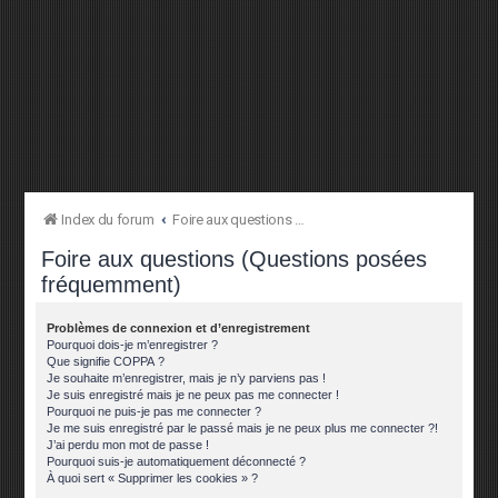
Index du forum
Foire aux questions (Questions posées fréquemment)
Foire aux questions (Questions posées
fréquemment)
Problèmes de connexion et d’enregistrement
Pourquoi dois-je m’enregistrer ?
Que signifie COPPA ?
Je souhaite m’enregistrer, mais je n’y parviens pas !
Je suis enregistré mais je ne peux pas me connecter !
Pourquoi ne puis-je pas me connecter ?
Je me suis enregistré par le passé mais je ne peux plus me connecter ?!
J’ai perdu mon mot de passe !
Pourquoi suis-je automatiquement déconnecté ?
À quoi sert « Supprimer les cookies » ?