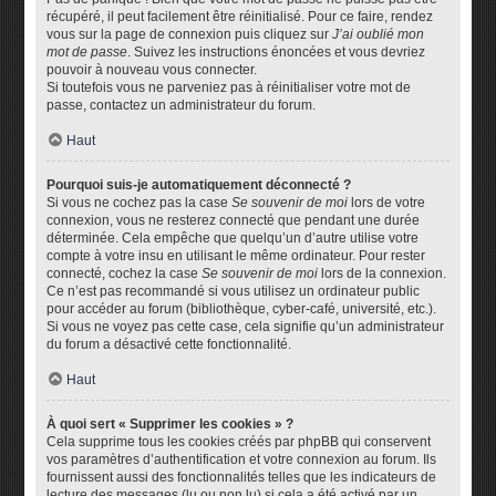
récupéré, il peut facilement être réinitialisé. Pour ce faire, rendez
vous sur la page de connexion puis cliquez sur
J’ai oublié mon
mot de passe
. Suivez les instructions énoncées et vous devriez
pouvoir à nouveau vous connecter.
Si toutefois vous ne parveniez pas à réinitialiser votre mot de
passe, contactez un administrateur du forum.
Haut
Pourquoi suis-je automatiquement déconnecté ?
Si vous ne cochez pas la case
Se souvenir de moi
lors de votre
connexion, vous ne resterez connecté que pendant une durée
déterminée. Cela empêche que quelqu’un d’autre utilise votre
compte à votre insu en utilisant le même ordinateur. Pour rester
connecté, cochez la case
Se souvenir de moi
lors de la connexion.
Ce n’est pas recommandé si vous utilisez un ordinateur public
pour accéder au forum (bibliothèque, cyber-café, université, etc.).
Si vous ne voyez pas cette case, cela signifie qu’un administrateur
du forum a désactivé cette fonctionnalité.
Haut
À quoi sert « Supprimer les cookies » ?
Cela supprime tous les cookies créés par phpBB qui conservent
vos paramètres d’authentification et votre connexion au forum. Ils
fournissent aussi des fonctionnalités telles que les indicateurs de
lecture des messages (lu ou non lu) si cela a été activé par un