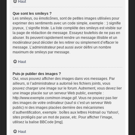
Haut
Que sont les smileys ?
Les smileys, ou émoticônes, sont de petites images utilisées pour
exprimer des sentiments avec un code simple, exemple : :) signifie
joyeux, :( signifie triste. La liste complète des smileys est visible sur
la page de rédaction de message. Essayez toutefois de ne pas en
abuser. Ils peuvent rapidement rendre un message illisible et un
modérateur peut décider de les retirer ou simplement d’effacer le
message. L’administrateur peut aussi avoir défini un nombre
maximum de smileys par message.
Haut
Puis-je publier des images ?
Oui, vous pouvez afficher des images dans vos messages. Par
ailleurs, si l’administrateur a autorisé les fichiers joints, vous
pouvez charger une image sur le forum. Autrement, vous devez lier
une image placée sur un serveur Web public, exemple :
http://www.exemple.com/mon-image.gif. Vous ne pouvez pas lier
des images de votre ordinateur (sauf si c’est un serveur Web
public) ni des images placées derrière des mécanismes
d’authentification, exemple : boîtes aux lettres Hotmail ou Yahoo!,
sites protégés par un mot de passe, etc. Pour afficher l’image,
utilisez la balise BBCode [img].
Haut