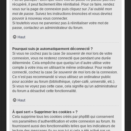
récupéré, il peut facilement être réinitialisé. Pour ce faire, rendez
vous sur la page de connexion puis cliquez sur
J’ai oublié mon
mot de passe
. Suivez les instructions énoncées et vous devriez
pouvoir à nouveau vous connecter.
Si toutefois vous ne parveniez pas à réinitialiser votre mot de
passe, contactez un administrateur du forum.
Haut
Pourquoi suis-je automatiquement déconnecté ?
Si vous ne cochez pas la case
Se souvenir de moi
lors de votre
connexion, vous ne resterez connecté que pendant une durée
déterminée. Cela empêche que quelqu’un d’autre utilise votre
compte à votre insu en utilisant le même ordinateur. Pour rester
connecté, cochez la case
Se souvenir de moi
lors de la connexion.
Ce n’est pas recommandé si vous utilisez un ordinateur public
pour accéder au forum (bibliothèque, cyber-café, université, etc.).
Si vous ne voyez pas cette case, cela signifie qu’un administrateur
du forum a désactivé cette fonctionnalité.
Haut
À quoi sert « Supprimer les cookies » ?
Cela supprime tous les cookies créés par phpBB qui conservent
vos paramètres d’authentification et votre connexion au forum. Ils
fournissent aussi des fonctionnalités telles que les indicateurs de
lecture des messages (lu ou non lu) si cela a été activé par un