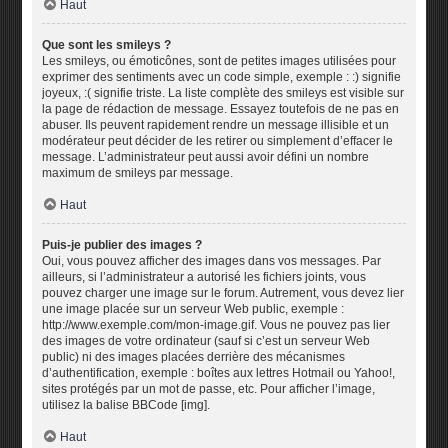
Haut
Que sont les smileys ?
Les smileys, ou émoticônes, sont de petites images utilisées pour
exprimer des sentiments avec un code simple, exemple : :) signifie
joyeux, :( signifie triste. La liste complète des smileys est visible sur
la page de rédaction de message. Essayez toutefois de ne pas en
abuser. Ils peuvent rapidement rendre un message illisible et un
modérateur peut décider de les retirer ou simplement d’effacer le
message. L’administrateur peut aussi avoir défini un nombre
maximum de smileys par message.
Haut
Puis-je publier des images ?
Oui, vous pouvez afficher des images dans vos messages. Par
ailleurs, si l’administrateur a autorisé les fichiers joints, vous
pouvez charger une image sur le forum. Autrement, vous devez lier
une image placée sur un serveur Web public, exemple :
http://www.exemple.com/mon-image.gif. Vous ne pouvez pas lier
des images de votre ordinateur (sauf si c’est un serveur Web
public) ni des images placées derrière des mécanismes
d’authentification, exemple : boîtes aux lettres Hotmail ou Yahoo!,
sites protégés par un mot de passe, etc. Pour afficher l’image,
utilisez la balise BBCode [img].
Haut