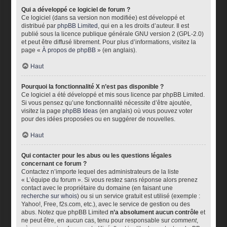
Qui a développé ce logiciel de forum ?
Ce logiciel (dans sa version non modifiée) est développé et
distribué par
phpBB Limited
, qui en a les droits d’auteur. Il est
publié sous la licence publique générale GNU version 2 (GPL-2.0)
et peut être diffusé librement. Pour plus d’informations, visitez la
page «
À propos de phpBB
» (en anglais).
Haut
Pourquoi la fonctionnalité X n’est pas disponible ?
Ce logiciel a été développé et mis sous licence par phpBB Limited.
Si vous pensez qu’une fonctionnalité nécessite d’être ajoutée,
visitez la page
phpBB Ideas
(en anglais) où vous pouvez voter
pour des idées proposées ou en suggérer de nouvelles.
Haut
Qui contacter pour les abus ou les questions légales
concernant ce forum ?
Contactez n’importe lequel des administrateurs de la liste
« L’équipe du forum ». Si vous restez sans réponse alors prenez
contact avec le propriétaire du domaine (en faisant une
recherche sur whois
) ou si un service gratuit est utilisé (exemple :
Yahoo!, Free, f2s.com, etc.), avec le service de gestion ou des
abus. Notez que phpBB Limited
n’a absolument aucun contrôle
et
ne peut être, en aucun cas, tenu pour responsable sur
comment
,