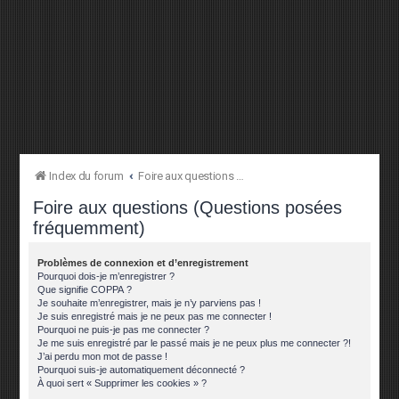
Index du forum
Foire aux questions (Questions posées fréquemment)
Foire aux questions (Questions posées
fréquemment)
Problèmes de connexion et d’enregistrement
Pourquoi dois-je m’enregistrer ?
Que signifie COPPA ?
Je souhaite m’enregistrer, mais je n’y parviens pas !
Je suis enregistré mais je ne peux pas me connecter !
Pourquoi ne puis-je pas me connecter ?
Je me suis enregistré par le passé mais je ne peux plus me connecter ?!
J’ai perdu mon mot de passe !
Pourquoi suis-je automatiquement déconnecté ?
À quoi sert « Supprimer les cookies » ?