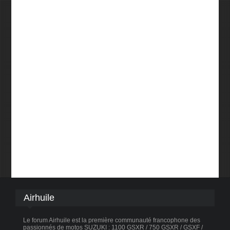
Airhuile
Le forum Airhuile est la première communauté francophone des
passionnés de motos SUZUKI : 1100 GSXR / 750 GSXR / GSXF /