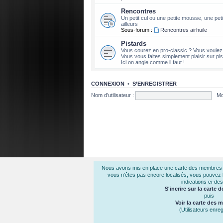
Rencontres
Un petit cul ou une petite mousse, une petit
ailleurs
Sous-forum :
Rencontres airhuile
Pistards
Vous courez en pro-classic ? Vous voule
Vous vous faites simplement plaisir sur pist
Ici on angle comme il faut !
CONNEXION
•
S’ENREGISTRER
Nom d’utilisateur :
Mo
Nous avons mis en place une carte des membres air
vous n'êtes pas encore localisés, vous pouvez le
indications ci-de
S'incrire sur la carte
puis
Voir la carte des
(Utilisateurs enreg