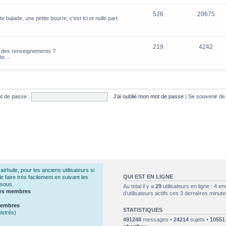
526
20675
e balade, une petite bourre, c'est ici et nulle part
219
4242
z des renseignements ?
e ...
t de passe :
J’ai oublié mon mot de passe
|
Se souvenir d
huile, pour les anciens utilisateurs si
QUI EST EN LIGNE
 faire très facilement en suivant les
ssous.
Au total il y a
29
utilisateurs en ligne : 4 en
 des membres
d’utilisateurs actifs ces 3 dernières minute
 membres
STATISTIQUES
istrés)
491248
messages •
24214
sujets •
10551