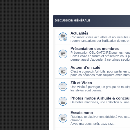
DISCUSSION GÉNÉRALE
Actualités
Consultez ici les actualités et nouveauté
recommandations sur l'utilisation de notre
Présentation des membres
Présentation OBLIGATOIRE pour les nouve
Faites vivre ce forum et présentez-vous p
permet aussi d'accéder à certaines sectio
Autour d'un café
C'est le comptoir AirHuile, pour parler en t
pour les bécanes mais toujours avec hum
Zik et Video
Une vidéo à partager, un groupe de musique
les styles sont permis.
Photos motos Airhuile & concou
De belles machines, une collection ou une
Essais moto
Rubrique exclusivement dédiée à vos ess
chronos...
A vos marques, prêt, gazzzzz...