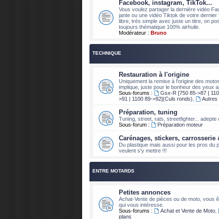
Facebook, instagram, TikTok...
Vous voulez partager la dernière vidéo Fa
jante ou une vidéo Tiktok de votre dernier 
libre, très simple avec juste un titre, on 
toujours thématique 100% airhuile.
Modérateur :
Bruno
TECHNIQUE
Restauration à l'origine
Uniquement la remise à l'origine des moto
implique, juste pour le bonheur des yeux a
Sous-forums :
Gsx-R [750 85->87 | 110
>91 | 1100 89->92](Culs ronds)
,
Autres
Préparation, tuning
Tuning, street, rats, streetfighter... adept
Sous-forum :
Préparation moteur
Carénages, stickers, carrosserie 
Du plastique mais aussi pour les pros du pi
veulent s'y mettre !!!
ENTRE MOTARDS
Petites annonces
Achat-Vente de pièces ou de moto, vous êt
qui vous intéresse.
Sous-forums :
Achat et Vente de Moto
,
plans