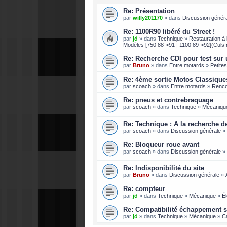
Re: Présentation
par
willy201170
» dans
Discussion génér
Re: 1100R90 libéré du Street !
par
jd
» dans
Technique
»
Restauration à l
Modèles [750 88->91 | 1100 89->92](Culs 
Re: Recherche CDI pour test sur 
par
Bruno
» dans
Entre motards
»
Petite
Re: 4ème sortie Motos Classique
par
scoach
» dans
Entre motards
»
Renco
Re: pneus et contrebraquage
par
scoach
» dans
Technique
»
Mécaniqu
Re: Technique : A la recherche de 
par
scoach
» dans
Discussion générale
»
Re: Bloqueur roue avant
par
scoach
» dans
Discussion générale
»
Re: Indisponibilité du site
par
Bruno
» dans
Discussion générale
»
Re: compteur
par
jd
» dans
Technique
»
Mécanique
»
Él
Re: Compatibilité échappement s
par
jd
» dans
Technique
»
Mécanique
»
C