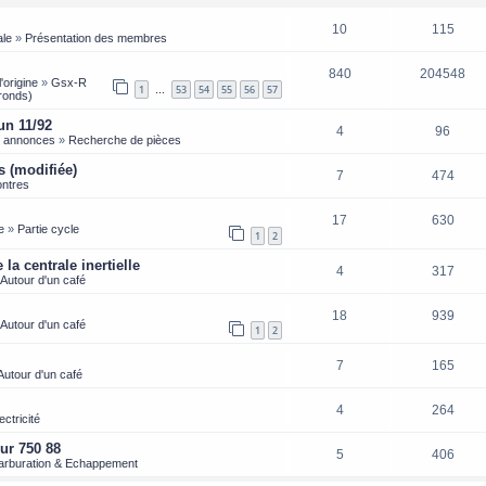
10
115
ale
»
Présentation des membres
840
204548
'origine
»
Gsx-R
1
53
54
55
56
57
…
ronds)
un 11/92
4
96
s annonces
»
Recherche de pièces
s (modifiée)
7
474
ntres
17
630
e
»
Partie cycle
1
2
la centrale inertielle
4
317
Autour d'un café
18
939
Autour d'un café
1
2
7
165
Autour d'un café
4
264
ectricité
ur 750 88
5
406
arburation & Echappement