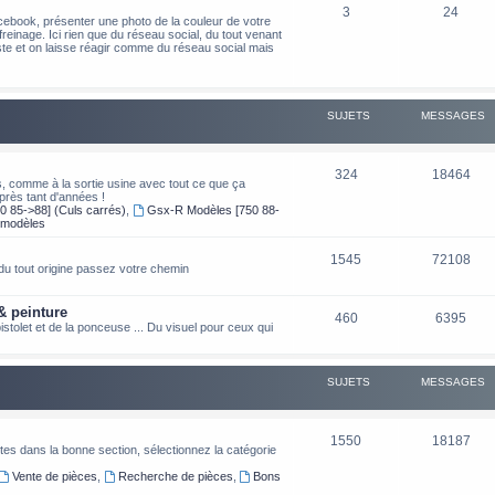
3
24
cebook, présenter une photo de la couleur de votre
freinage. Ici rien que du réseau social, du tout venant
poste et on laisse réagir comme du réseau social mais
SUJETS
MESSAGES
324
18464
s, comme à la sortie usine avec tout ce que ça
près tant d'années !
0 85->88] (Culs carrés)
,
Gsx-R Modèles [750 88-
 modèles
1545
72108
e du tout origine passez votre chemin
& peinture
460
6395
stolet et de la ponceuse ... Du visuel pour ceux qui
SUJETS
MESSAGES
1550
18187
es dans la bonne section, sélectionnez la catégorie
Vente de pièces
,
Recherche de pièces
,
Bons