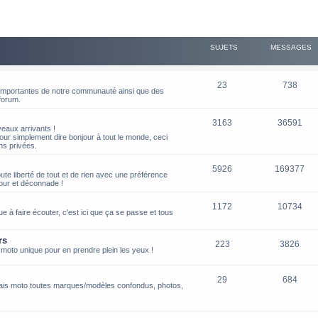
SUJETS
MESSAGES
23
738
s importantes de notre communauté ainsi que des
 forum.
3163
36591
aux arrivants !
our simplement dire bonjour à tout le monde, ceci
ns privées.
5926
169377
oute liberté de tout et de rien avec une préférence
our et déconnade !
1172
10734
 à faire écouter, c'est ici que ça se passe et tous
rs
223
3826
 moto unique pour en prendre plein les yeux !
29
684
ais moto toutes marques/modèles confondus, photos,