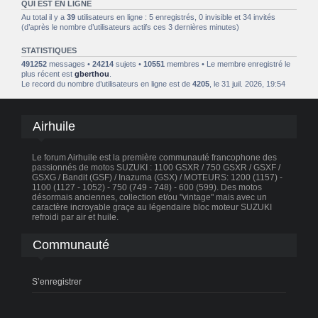
QUI EST EN LIGNE
Au total il y a
39
utilisateurs en ligne : 5 enregistrés, 0 invisible et 34 invités
(d’après le nombre d’utilisateurs actifs ces 3 dernières minutes)
STATISTIQUES
491252
messages •
24214
sujets •
10551
membres • Le membre enregistré le
plus récent est
gberthou
.
Le record du nombre d’utilisateurs en ligne est de
4205
, le 31 juil. 2026, 19:54
Airhuile
Le forum Airhuile est la première communauté francophone des
passionnés de motos SUZUKI : 1100 GSXR / 750 GSXR / GSXF /
GSXG / Bandit (GSF) / Inazuma (GSX) / MOTEURS: 1200 (1157) -
1100 (1127 - 1052) - 750 (749 - 748) - 600 (599). Des motos
désormais anciennes, collection et/ou "vintage" mais avec un
caractère incroyable graçe au légendaire bloc moteur SUZUKI
refroidi par air et huile.
Communauté
S’enregistrer