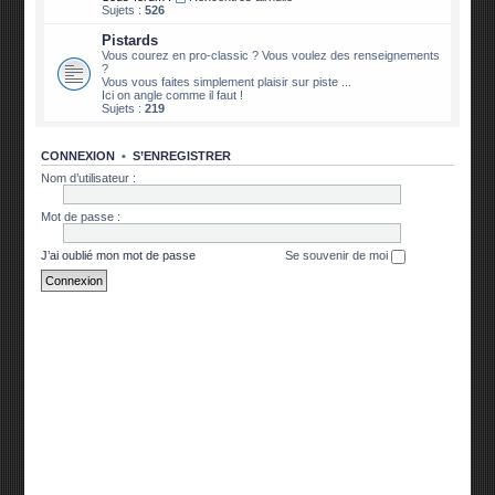
Sujets :
526
Pistards
Vous courez en pro-classic ? Vous voulez des renseignements
?
Vous vous faites simplement plaisir sur piste ...
Ici on angle comme il faut !
Sujets :
219
CONNEXION
•
S’ENREGISTRER
Nom d’utilisateur :
Mot de passe :
J’ai oublié mon mot de passe
Se souvenir de moi