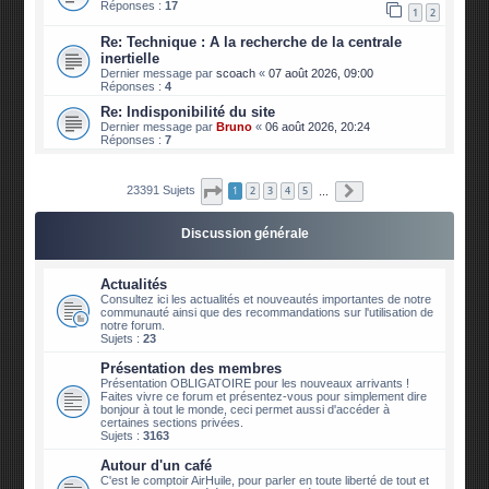
Réponses :
17
1
2
Re: Technique : A la recherche de la centrale
inertielle
Dernier message par
scoach
«
07 août 2026, 09:00
Réponses :
4
Re: Indisponibilité du site
Dernier message par
Bruno
«
06 août 2026, 20:24
Réponses :
7
Page
1
sur
2340
Suivante
23391 Sujets
1
2
3
4
5
…
Discussion générale
Actualités
Consultez ici les actualités et nouveautés importantes de notre
communauté ainsi que des recommandations sur l'utilisation de
notre forum.
Sujets :
23
Présentation des membres
Présentation OBLIGATOIRE pour les nouveaux arrivants !
Faites vivre ce forum et présentez-vous pour simplement dire
bonjour à tout le monde, ceci permet aussi d'accéder à
certaines sections privées.
Sujets :
3163
Autour d'un café
C'est le comptoir AirHuile, pour parler en toute liberté de tout et