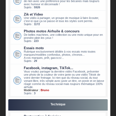
de rien avec une préférence pour les bécanes mais toujours
avec humour et déconnade !
Sujets :
5926
Zik et Video
Une vidéo à partager, un groupe de musique à faire écouter,
c'est ici que ça se passe et tous les styles sont permis.
Sujets :
1172
Photos motos Airhuile & concours
De belles machines, une collection ou une moto unique pour en
prendre plein les yeux !
Sujets :
223
Essais moto
Rubrique exclusivement dédiée à vos essais moto toutes
marques/modèles confondus, photos, chronos...
A vos marques, prêt, gazzzzz...
Sujets :
29
Facebook, instagram, TikTok...
Vous voulez partager la dernière vidéo Facebook, présenter
une photo de la couleur de votre jante ou une vidéo Tiktok de
votre dernier freinage. Ici rien que du réseau social, du tout
venant libre, très simple avec juste un titre, on poste et on laisse
réagir comme du réseau social mais toujours thématique 100%
airhuile.
Modérateur :
Bruno
Sujets :
3
Technique