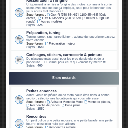
Restauration à l'origine
Uniquement la remise à l'origine des motos, comme à la sortie
usine avec tout ce que ça implique, juste pour le bonheur des
yeux après tant d'années !
Sous-forums :
Gsx-R [750 85->87 | 1100 85->88] (Culs
carrés)
,
Gsx-R Modèles [750 88->91 | 1100 89->92](Culs
ronds)
,
Autres modèles
Sujets :
324
Préparation, tuning
Tuning, street, rats, streetfighter... adepte du tout origine passez
votre chemin
Sous-forum :
Préparation moteur
Sujets :
1545
Carénages, stickers, carrosserie & peinture
Du plastique mais aussi pour les pros du pistolet et de la
ponceuse ... Du visuel pour ceux qui veulent s'y mettre !!!
Sujets :
460
Entre motards
Petites annonces
Achat-Vente de pièces ou de moto, vous êtes dans la bonne
section, sélectionnez la catégorie qui vous intéresse.
Sous-forums :
Achat et Vente de Moto
,
Vente de pièces
,
Recherche de pièces
,
Bons plans
Sujets :
1550
Rencontres
Un petit cul ou une petite mousse, une petite balade, une petite
bourre, c'est ici et nulle part ailleurs
Sous-forum :
Rencontres airhuile