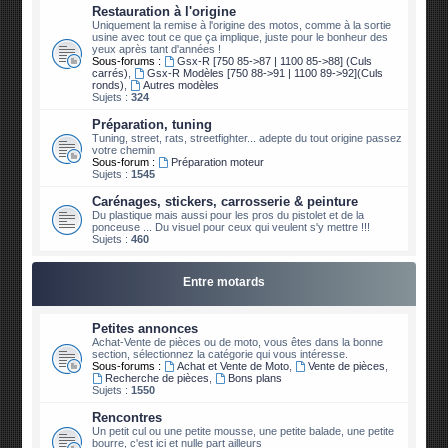
Restauration à l'origine
Uniquement la remise à l'origine des motos, comme à la sortie
usine avec tout ce que ça implique, juste pour le bonheur des
yeux après tant d'années !
Sous-forums :
Gsx-R [750 85->87 | 1100 85->88] (Culs
carrés)
,
Gsx-R Modèles [750 88->91 | 1100 89->92](Culs
ronds)
,
Autres modèles
Sujets :
324
Préparation, tuning
Tuning, street, rats, streetfighter... adepte du tout origine passez
votre chemin
Sous-forum :
Préparation moteur
Sujets :
1545
Carénages, stickers, carrosserie & peinture
Du plastique mais aussi pour les pros du pistolet et de la
ponceuse ... Du visuel pour ceux qui veulent s'y mettre !!!
Sujets :
460
Entre motards
Petites annonces
Achat-Vente de pièces ou de moto, vous êtes dans la bonne
section, sélectionnez la catégorie qui vous intéresse.
Sous-forums :
Achat et Vente de Moto
,
Vente de pièces
,
Recherche de pièces
,
Bons plans
Sujets :
1550
Rencontres
Un petit cul ou une petite mousse, une petite balade, une petite
bourre, c'est ici et nulle part ailleurs