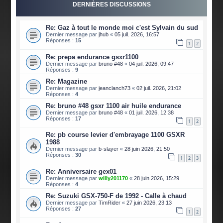
DERNIÈRES DISCUSSIONS
Re: Gaz à tout le monde moi c'est Sylvain du sud
Dernier message par
jhub
«
05 juil. 2026, 16:57
Réponses :
15
1
2
Re: prepa endurance gsxr1100
Dernier message par
bruno #48
«
04 juil. 2026, 09:47
Réponses :
9
Re: Magazine
Dernier message par
jeanclanch73
«
02 juil. 2026, 21:02
Réponses :
4
Re: bruno #48 gsxr 1100 air huile endurance
Dernier message par
bruno #48
«
01 juil. 2026, 12:38
Réponses :
17
1
2
Re: pb course levier d'embrayage 1100 GSXR
1988
Dernier message par
b-slayer
«
28 juin 2026, 21:50
Réponses :
30
1
2
3
Re: Anniversaire gex01
Dernier message par
willy201170
«
28 juin 2026, 15:29
Réponses :
4
Re: Suzuki GSX-750-F de 1992 - Calle à chaud
Dernier message par
TimRider
«
27 juin 2026, 23:13
Réponses :
27
1
2