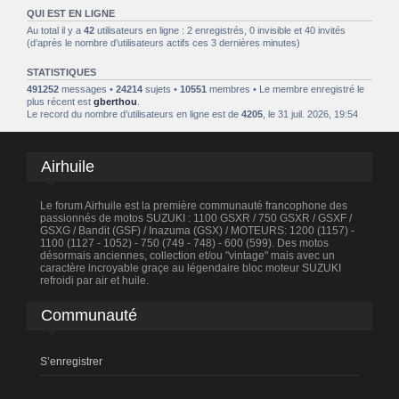
QUI EST EN LIGNE
Au total il y a
42
utilisateurs en ligne : 2 enregistrés, 0 invisible et 40 invités
(d’après le nombre d’utilisateurs actifs ces 3 dernières minutes)
STATISTIQUES
491252
messages •
24214
sujets •
10551
membres • Le membre enregistré le
plus récent est
gberthou
.
Le record du nombre d’utilisateurs en ligne est de
4205
, le 31 juil. 2026, 19:54
Airhuile
Le forum Airhuile est la première communauté francophone des
passionnés de motos SUZUKI : 1100 GSXR / 750 GSXR / GSXF /
GSXG / Bandit (GSF) / Inazuma (GSX) / MOTEURS: 1200 (1157) -
1100 (1127 - 1052) - 750 (749 - 748) - 600 (599). Des motos
désormais anciennes, collection et/ou "vintage" mais avec un
caractère incroyable graçe au légendaire bloc moteur SUZUKI
refroidi par air et huile.
Communauté
S’enregistrer