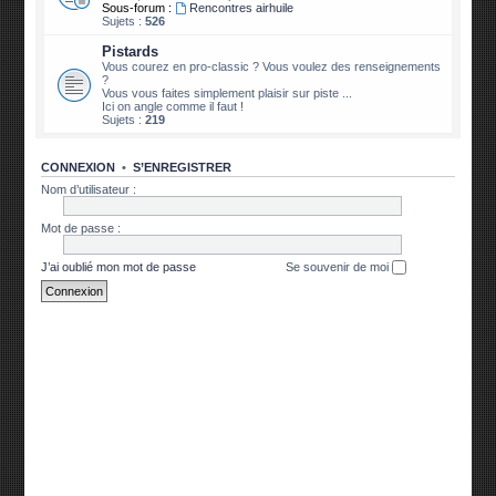
Sous-forum :
Rencontres airhuile
Sujets :
526
Pistards
Vous courez en pro-classic ? Vous voulez des renseignements
?
Vous vous faites simplement plaisir sur piste ...
Ici on angle comme il faut !
Sujets :
219
CONNEXION
•
S’ENREGISTRER
Nom d’utilisateur :
Mot de passe :
J’ai oublié mon mot de passe
Se souvenir de moi