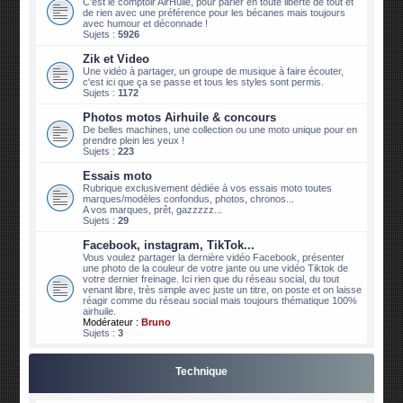
C'est le comptoir AirHuile, pour parler en toute liberté de tout et
de rien avec une préférence pour les bécanes mais toujours
avec humour et déconnade !
Sujets :
5926
Zik et Video
Une vidéo à partager, un groupe de musique à faire écouter,
c'est ici que ça se passe et tous les styles sont permis.
Sujets :
1172
Photos motos Airhuile & concours
De belles machines, une collection ou une moto unique pour en
prendre plein les yeux !
Sujets :
223
Essais moto
Rubrique exclusivement dédiée à vos essais moto toutes
marques/modèles confondus, photos, chronos...
A vos marques, prêt, gazzzzz...
Sujets :
29
Facebook, instagram, TikTok...
Vous voulez partager la dernière vidéo Facebook, présenter
une photo de la couleur de votre jante ou une vidéo Tiktok de
votre dernier freinage. Ici rien que du réseau social, du tout
venant libre, très simple avec juste un titre, on poste et on laisse
réagir comme du réseau social mais toujours thématique 100%
airhuile.
Modérateur :
Bruno
Sujets :
3
Technique