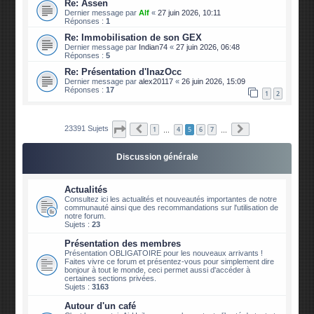
Re: Assen
Dernier message par
Alf
«
27 juin 2026, 10:11
Réponses :
1
Re: Immobilisation de son GEX
Dernier message par
Indian74
«
27 juin 2026, 06:48
Réponses :
5
Re: Présentation d'InazOcc
Dernier message par
alex20117
«
26 juin 2026, 15:09
Réponses :
17
1
2
Page
5
sur
2340
Précédente
Suivante
23391 Sujets
1
4
5
6
7
…
…
Discussion générale
Actualités
Consultez ici les actualités et nouveautés importantes de notre
communauté ainsi que des recommandations sur l'utilisation de
notre forum.
Sujets :
23
Présentation des membres
Présentation OBLIGATOIRE pour les nouveaux arrivants !
Faites vivre ce forum et présentez-vous pour simplement dire
bonjour à tout le monde, ceci permet aussi d'accéder à
certaines sections privées.
Sujets :
3163
Autour d'un café