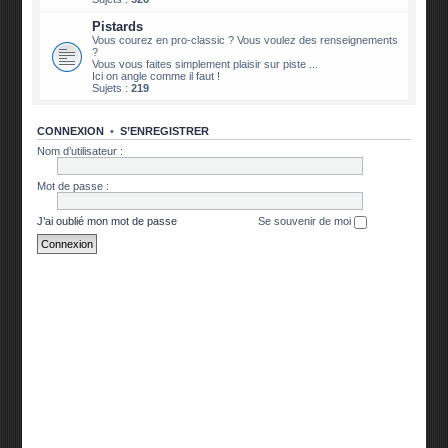
Pistards
Vous courez en pro-classic ? Vous voulez des renseignements
?
Vous vous faites simplement plaisir sur piste ...
Ici on angle comme il faut !
Sujets :
219
CONNEXION
•
S’ENREGISTRER
Nom d’utilisateur :
Mot de passe :
J’ai oublié mon mot de passe
Se souvenir de moi