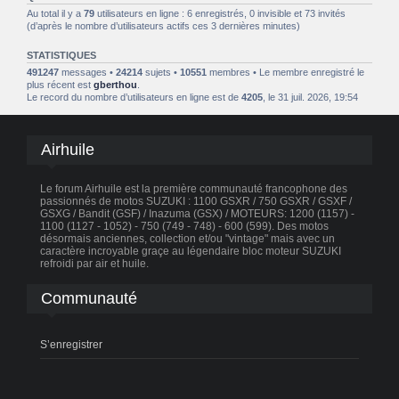
Au total il y a
79
utilisateurs en ligne : 6 enregistrés, 0 invisible et 73 invités
(d’après le nombre d’utilisateurs actifs ces 3 dernières minutes)
STATISTIQUES
491247
messages •
24214
sujets •
10551
membres • Le membre enregistré le
plus récent est
gberthou
.
Le record du nombre d’utilisateurs en ligne est de
4205
, le 31 juil. 2026, 19:54
Airhuile
Le forum Airhuile est la première communauté francophone des
passionnés de motos SUZUKI : 1100 GSXR / 750 GSXR / GSXF /
GSXG / Bandit (GSF) / Inazuma (GSX) / MOTEURS: 1200 (1157) -
1100 (1127 - 1052) - 750 (749 - 748) - 600 (599). Des motos
désormais anciennes, collection et/ou "vintage" mais avec un
caractère incroyable graçe au légendaire bloc moteur SUZUKI
refroidi par air et huile.
Communauté
S’enregistrer