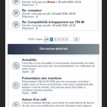
Dernier message par
Bruno
«
06 août 2026, 20:24
Réponses :
7
Re: compteur
Dernier message par
jd
«
03 août 2026, 09:54
Réponses :
4
Re: Compatibilité échappement sur 750 88
Dernier message par
jd
«
02 août 2026, 10:19
Réponses :
5
Page
1
sur
2340
Suivante
23391 Sujets
1
2
3
4
5
…
Discussion générale
Actualités
Consultez ici les actualités et nouveautés importantes de notre
communauté ainsi que des recommandations sur l'utilisation de
notre forum.
Sujets :
23
Présentation des membres
Présentation OBLIGATOIRE pour les nouveaux arrivants !
Faites vivre ce forum et présentez-vous pour simplement dire
bonjour à tout le monde, ceci permet aussi d'accéder à
certaines sections privées.
Sujets :
3163
Autour d'un café
C'est le comptoir AirHuile, pour parler en toute liberté de tout et
de rien avec une préférence pour les bécanes mais toujours