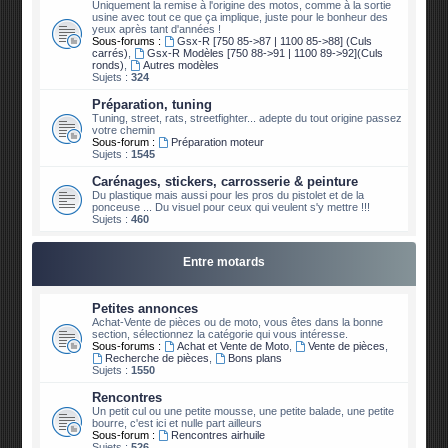
Uniquement la remise à l'origine des motos, comme à la sortie
usine avec tout ce que ça implique, juste pour le bonheur des
yeux après tant d'années !
Sous-forums :
Gsx-R [750 85->87 | 1100 85->88] (Culs
carrés)
,
Gsx-R Modèles [750 88->91 | 1100 89->92](Culs
ronds)
,
Autres modèles
Sujets :
324
Préparation, tuning
Tuning, street, rats, streetfighter... adepte du tout origine passez
votre chemin
Sous-forum :
Préparation moteur
Sujets :
1545
Carénages, stickers, carrosserie & peinture
Du plastique mais aussi pour les pros du pistolet et de la
ponceuse ... Du visuel pour ceux qui veulent s'y mettre !!!
Sujets :
460
Entre motards
Petites annonces
Achat-Vente de pièces ou de moto, vous êtes dans la bonne
section, sélectionnez la catégorie qui vous intéresse.
Sous-forums :
Achat et Vente de Moto
,
Vente de pièces
,
Recherche de pièces
,
Bons plans
Sujets :
1550
Rencontres
Un petit cul ou une petite mousse, une petite balade, une petite
bourre, c'est ici et nulle part ailleurs
Sous-forum :
Rencontres airhuile
Sujets :
526