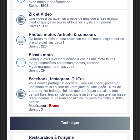
avec humour et déconnade !
Sujets :
5926
Zik et Video
Une vidéo à partager, un groupe de musique à faire écouter,
c'est ici que ça se passe et tous les styles sont permis.
Sujets :
1172
Photos motos Airhuile & concours
De belles machines, une collection ou une moto unique pour en
prendre plein les yeux !
Sujets :
223
Essais moto
Rubrique exclusivement dédiée à vos essais moto toutes
marques/modèles confondus, photos, chronos...
A vos marques, prêt, gazzzzz...
Sujets :
29
Facebook, instagram, TikTok...
Vous voulez partager la dernière vidéo Facebook, présenter
une photo de la couleur de votre jante ou une vidéo Tiktok de
votre dernier freinage. Ici rien que du réseau social, du tout
venant libre, très simple avec juste un titre, on poste et on laisse
réagir comme du réseau social mais toujours thématique 100%
airhuile.
Modérateur :
Bruno
Sujets :
3
Technique
Restauration à l'origine