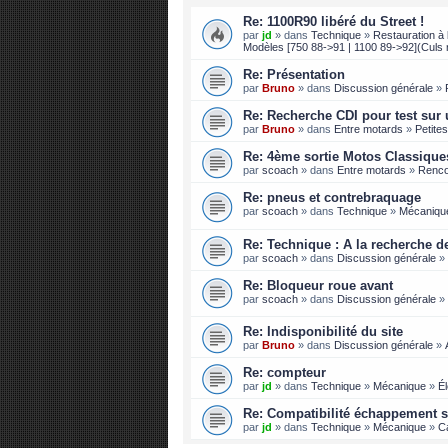
Re: 1100R90 libéré du Street !
par
jd
» dans
Technique
»
Restauration à l
Modèles [750 88->91 | 1100 89->92](Culs 
Re: Présentation
par
Bruno
» dans
Discussion générale
»
Re: Recherche CDI pour test sur 
par
Bruno
» dans
Entre motards
»
Petite
Re: 4ème sortie Motos Classique
par
scoach
» dans
Entre motards
»
Renco
Re: pneus et contrebraquage
par
scoach
» dans
Technique
»
Mécaniqu
Re: Technique : A la recherche de 
par
scoach
» dans
Discussion générale
»
Re: Bloqueur roue avant
par
scoach
» dans
Discussion générale
»
Re: Indisponibilité du site
par
Bruno
» dans
Discussion générale
»
Re: compteur
par
jd
» dans
Technique
»
Mécanique
»
Él
Re: Compatibilité échappement s
par
jd
» dans
Technique
»
Mécanique
»
C