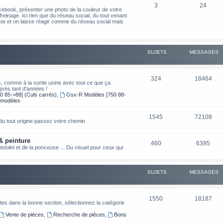
3
24
cebook, présenter une photo de la couleur de votre
freinage. Ici rien que du réseau social, du tout venant
poste et on laisse réagir comme du réseau social mais
SUJETS
MESSAGES
324
18464
s, comme à la sortie usine avec tout ce que ça
près tant d'années !
0 85->88] (Culs carrés)
,
Gsx-R Modèles [750 88-
 modèles
1545
72108
e du tout origine passez votre chemin
& peinture
460
6395
stolet et de la ponceuse ... Du visuel pour ceux qui
SUJETS
MESSAGES
1550
18187
es dans la bonne section, sélectionnez la catégorie
Vente de pièces
,
Recherche de pièces
,
Bons