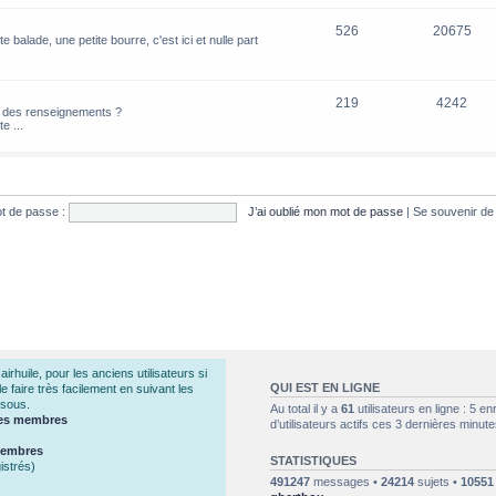
526
20675
e balade, une petite bourre, c'est ici et nulle part
219
4242
z des renseignements ?
e ...
t de passe :
J’ai oublié mon mot de passe
|
Se souvenir d
huile, pour les anciens utilisateurs si
QUI EST EN LIGNE
 faire très facilement en suivant les
ssous.
Au total il y a
61
utilisateurs en ligne : 5 en
 des membres
d’utilisateurs actifs ces 3 dernières minute
 membres
STATISTIQUES
istrés)
491247
messages •
24214
sujets •
10551