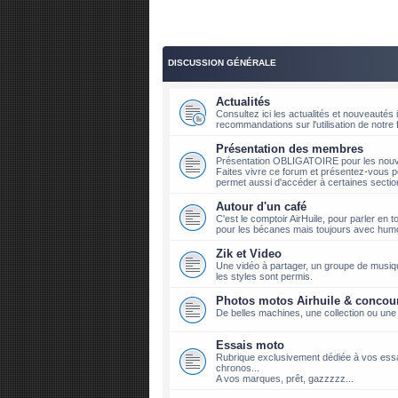
DISCUSSION GÉNÉRALE
Actualités
Consultez ici les actualités et nouveauté
recommandations sur l'utilisation de notre
Présentation des membres
Présentation OBLIGATOIRE pour les nouve
Faites vivre ce forum et présentez-vous p
permet aussi d'accéder à certaines sectio
Autour d'un café
C'est le comptoir AirHuile, pour parler en t
pour les bécanes mais toujours avec hum
Zik et Video
Une vidéo à partager, un groupe de musique
les styles sont permis.
Photos motos Airhuile & concou
De belles machines, une collection ou une
Essais moto
Rubrique exclusivement dédiée à vos ess
chronos...
A vos marques, prêt, gazzzzz...