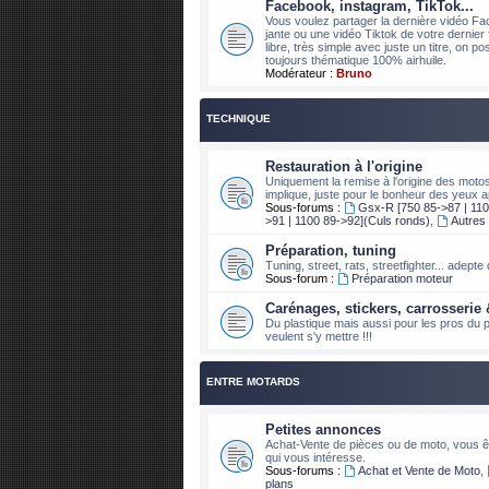
Facebook, instagram, TikTok...
Vous voulez partager la dernière vidéo Fa
jante ou une vidéo Tiktok de votre dernier 
libre, très simple avec juste un titre, on 
toujours thématique 100% airhuile.
Modérateur :
Bruno
TECHNIQUE
Restauration à l'origine
Uniquement la remise à l'origine des moto
implique, juste pour le bonheur des yeux a
Sous-forums :
Gsx-R [750 85->87 | 110
>91 | 1100 89->92](Culs ronds)
,
Autres
Préparation, tuning
Tuning, street, rats, streetfighter... adept
Sous-forum :
Préparation moteur
Carénages, stickers, carrosserie 
Du plastique mais aussi pour les pros du pi
veulent s'y mettre !!!
ENTRE MOTARDS
Petites annonces
Achat-Vente de pièces ou de moto, vous êt
qui vous intéresse.
Sous-forums :
Achat et Vente de Moto
,
plans