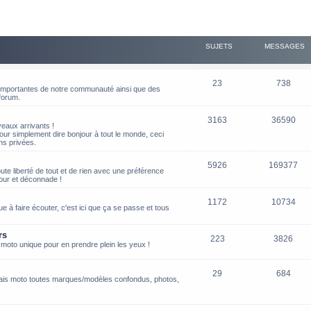
SUJETS
MESSAGES
23
738
s importantes de notre communauté ainsi que des
 forum.
3163
36590
aux arrivants !
our simplement dire bonjour à tout le monde, ceci
ns privées.
5926
169377
oute liberté de tout et de rien avec une préférence
our et déconnade !
1172
10734
 à faire écouter, c'est ici que ça se passe et tous
rs
223
3826
 moto unique pour en prendre plein les yeux !
29
684
ais moto toutes marques/modèles confondus, photos,