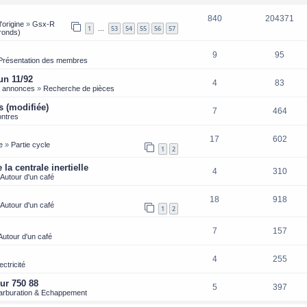
840
204371
'origine
»
Gsx-R
1
53
54
55
56
57
…
ronds)
9
95
Présentation des membres
un 11/92
4
83
s annonces
»
Recherche de pièces
s (modifiée)
7
464
ntres
17
602
e
»
Partie cycle
1
2
la centrale inertielle
4
310
Autour d'un café
18
918
Autour d'un café
1
2
7
157
Autour d'un café
4
255
ectricité
ur 750 88
5
397
arburation & Echappement