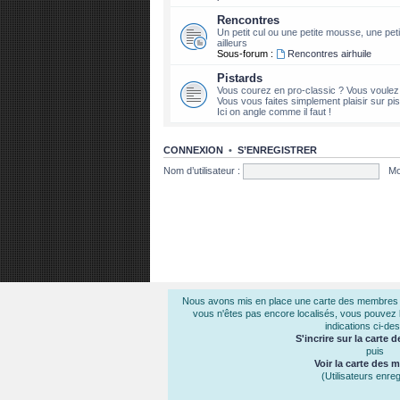
Rencontres
Un petit cul ou une petite mousse, une petit
ailleurs
Sous-forum :
Rencontres airhuile
Pistards
Vous courez en pro-classic ? Vous voule
Vous vous faites simplement plaisir sur pist
Ici on angle comme il faut !
CONNEXION
•
S’ENREGISTRER
Nom d’utilisateur :
Mo
Nous avons mis en place une carte des membres air
vous n'êtes pas encore localisés, vous pouvez le
indications ci-de
S'incrire sur la carte
puis
Voir la carte des
(Utilisateurs enreg