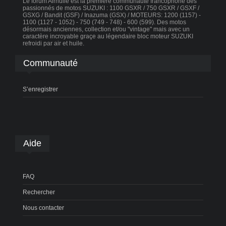
Le forum Airhuile est la première communauté francophone des
passionnés de motos SUZUKI : 1100 GSXR / 750 GSXR / GSXF /
GSXG / Bandit (GSF) / Inazuma (GSX) / MOTEURS: 1200 (1157) -
1100 (1127 - 1052) - 750 (749 - 748) - 600 (599). Des motos
désormais anciennes, collection et/ou "vintage" mais avec un
caractère incroyable graçe au légendaire bloc moteur SUZUKI
refroidi par air et huile.
Communauté
S’enregistrer
Aide
FAQ
Rechercher
Nous contacter