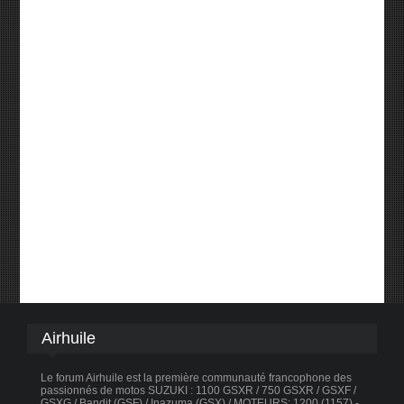
Airhuile
Le forum Airhuile est la première communauté francophone des
passionnés de motos SUZUKI : 1100 GSXR / 750 GSXR / GSXF /
GSXG / Bandit (GSF) / Inazuma (GSX) / MOTEURS: 1200 (1157) -