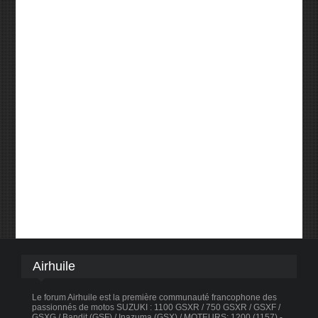
Airhuile
Le forum Airhuile est la première communauté francophone des
passionnés de motos SUZUKI : 1100 GSXR / 750 GSXR / GSXF /
GSXG / Bandit (GSF) / Inazuma (GSX) / MOTEURS: 1200 (1157) -