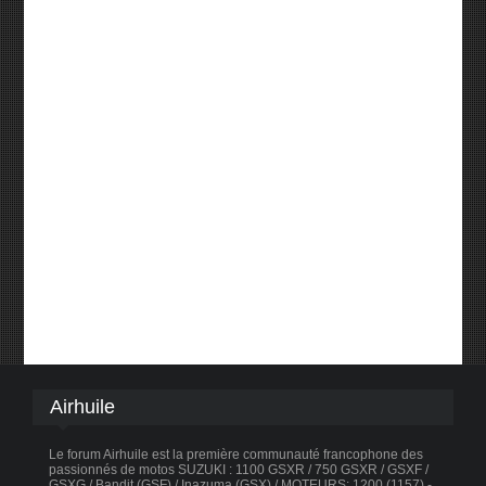
Airhuile
Le forum Airhuile est la première communauté francophone des
passionnés de motos SUZUKI : 1100 GSXR / 750 GSXR / GSXF /
GSXG / Bandit (GSF) / Inazuma (GSX) / MOTEURS: 1200 (1157) -