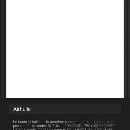
Airhuile
Le forum Airhuile est la première communauté francophone des
passionnés de motos SUZUKI : 1100 GSXR / 750 GSXR / GSXF /