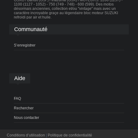
GSXG / Bandit (GSF) / Inazuma (GSX) / MOTEURS: 1200 (1157) -
1100 (1127 - 1052) - 750 (749 - 748) - 600 (599). Des motos
désormais anciennes, collection et/ou "vintage" mais avec un
caractère incroyable graçe au légendaire bloc moteur SUZUKI
refroidi par air et huile.
Communauté
S’enregistrer
Aide
FAQ
Rechercher
Nous contacter
Conditions d’utilisation
|
Politique de confidentialité