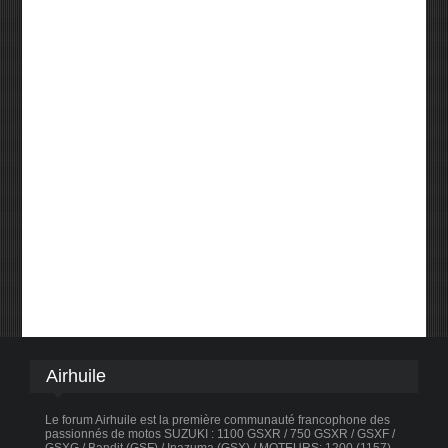
Airhuile
Le forum Airhuile est la première communauté francophone des
passionnés de motos SUZUKI : 1100 GSXR / 750 GSXR / GSXF /