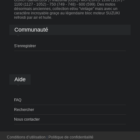
GSXG / Bandit (GSF) / Inazuma (GSX) / MOTEURS: 1200 (1157) -
1100 (1127 - 1052) - 750 (749 - 748) - 600 (599). Des motos
désormais anciennes, collection et/ou "vintage" mais avec un
caractère incroyable graçe au légendaire bloc moteur SUZUKI
refroidi par air et huile.
Communauté
S’enregistrer
Aide
FAQ
Rechercher
Nous contacter
Conditions d’utilisation
|
Politique de confidentialité