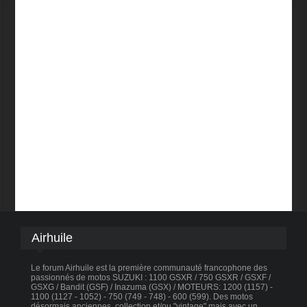
Airhuile
Le forum Airhuile est la première communauté francophone des
passionnés de motos SUZUKI : 1100 GSXR / 750 GSXR / GSXF /
GSXG / Bandit (GSF) / Inazuma (GSX) / MOTEURS: 1200 (1157) -
1100 (1127 - 1052) - 750 (749 - 748) - 600 (599). Des motos
désormais anciennes, collection et/ou "vintage" mais avec un