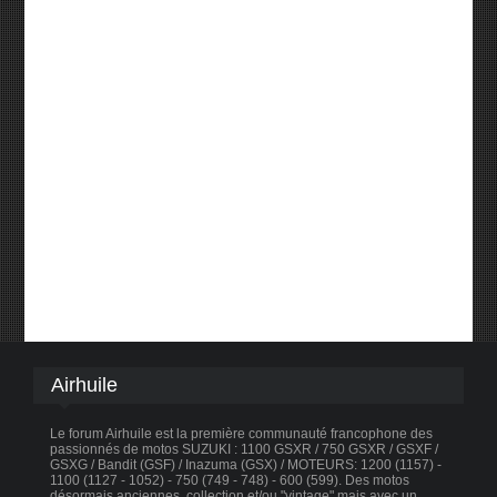
Airhuile
Le forum Airhuile est la première communauté francophone des
passionnés de motos SUZUKI : 1100 GSXR / 750 GSXR / GSXF /
GSXG / Bandit (GSF) / Inazuma (GSX) / MOTEURS: 1200 (1157) -
1100 (1127 - 1052) - 750 (749 - 748) - 600 (599). Des motos
désormais anciennes, collection et/ou "vintage" mais avec un