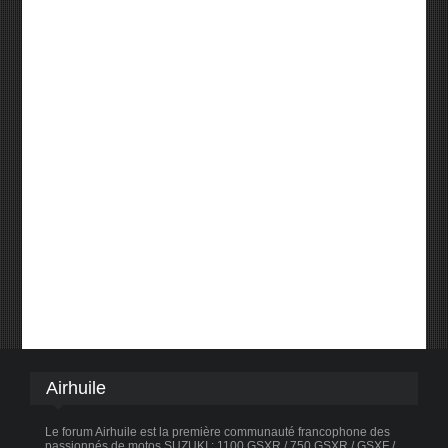
Airhuile
Le forum Airhuile est la première communauté francophone des
passionnés de motos SUZUKI : 1100 GSXR / 750 GSXR / GSXF /