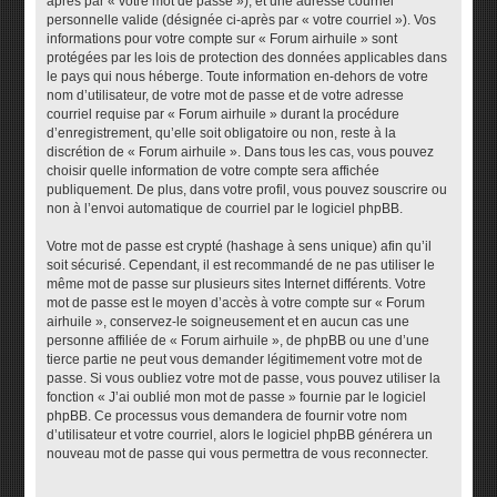
après par « votre mot de passe »), et une adresse courriel
personnelle valide (désignée ci-après par « votre courriel »). Vos
informations pour votre compte sur « Forum airhuile » sont
protégées par les lois de protection des données applicables dans
le pays qui nous héberge. Toute information en-dehors de votre
nom d’utilisateur, de votre mot de passe et de votre adresse
courriel requise par « Forum airhuile » durant la procédure
d’enregistrement, qu’elle soit obligatoire ou non, reste à la
discrétion de « Forum airhuile ». Dans tous les cas, vous pouvez
choisir quelle information de votre compte sera affichée
publiquement. De plus, dans votre profil, vous pouvez souscrire ou
non à l’envoi automatique de courriel par le logiciel phpBB.
Votre mot de passe est crypté (hashage à sens unique) afin qu’il
soit sécurisé. Cependant, il est recommandé de ne pas utiliser le
même mot de passe sur plusieurs sites Internet différents. Votre
mot de passe est le moyen d’accès à votre compte sur « Forum
airhuile », conservez-le soigneusement et en aucun cas une
personne affiliée de « Forum airhuile », de phpBB ou une d’une
tierce partie ne peut vous demander légitimement votre mot de
passe. Si vous oubliez votre mot de passe, vous pouvez utiliser la
fonction « J’ai oublié mon mot de passe » fournie par le logiciel
phpBB. Ce processus vous demandera de fournir votre nom
d’utilisateur et votre courriel, alors le logiciel phpBB générera un
nouveau mot de passe qui vous permettra de vous reconnecter.