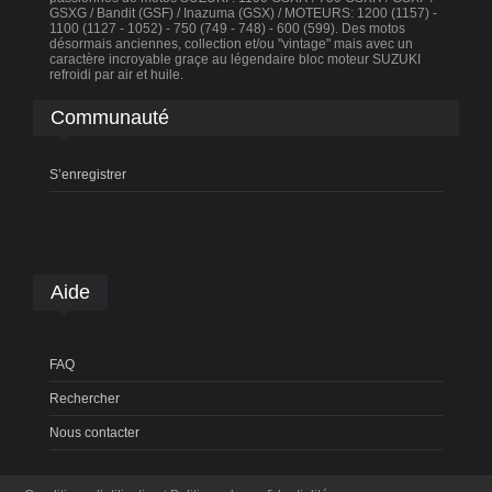
GSXG / Bandit (GSF) / Inazuma (GSX) / MOTEURS: 1200 (1157) -
1100 (1127 - 1052) - 750 (749 - 748) - 600 (599). Des motos
désormais anciennes, collection et/ou "vintage" mais avec un
caractère incroyable graçe au légendaire bloc moteur SUZUKI
refroidi par air et huile.
Communauté
S’enregistrer
Aide
FAQ
Rechercher
Nous contacter