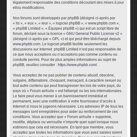
légalement responsable des conditions découlant des mises à jour
et/ou modifications.
Nos forums sont développés par phpBB (désigné ci-après par
« ils », « eux », « leur », « logiciel phpBB », « www.phpbb.com »,
« phpBB Limited », « Équipes phpBB ») qui est un script libre de
forum, déclaré sous la licence «
GNU General Public License v2
»
(désigné ci-après par « GPL ») et qui peut être téléchargé depuis
www.phpbb.com
. Le logiciel phpBB facilite seulement les
discussions sur Internet. phpBB Limited n’est pas responsable de
ce que nous acceptons ou n’acceptons pas comme contenu ou
conduite permis. Pour de plus amples informations au sujet de
phpBB, veuillez consulter :
https://www.phpbb.com/
.
Vous acceptez de ne pas publier de contenu abusif, obscène,
vulgaire, diffamatoire, choquant, menaçant, à caractère sexuel ou
tout autre contenu qui peut transgresser les lois de votre pays, du
pays où « Forum airhuile » est hébergé ou les lois internationales.
Le faire peut vous mener à un bannissement immédiat et
permanent, avec une notification à votre fournisseur d’accès à
Internet si nous le jugeons nécessaire. Les adresses IP de tous les
messages sont enregistrées pour aider au renforcement de ces
conditions. Vous acceptez que « Forum airhuile » supprime,
modifie, déplace ou verrouille n’importe quel sujet lorsque nous
estimons que cela est nécessaire. En tant que membre, vous
acceptez que toutes les informations que vous avez saisies soient