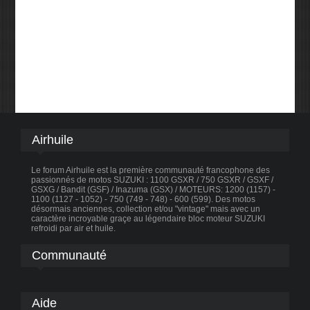
Airhuile
Le forum Airhuile est la première communauté francophone des
passionnés de motos SUZUKI : 1100 GSXR / 750 GSXR / GSXF /
GSXG / Bandit (GSF) / Inazuma (GSX) / MOTEURS: 1200 (1157) -
1100 (1127 - 1052) - 750 (749 - 748) - 600 (599). Des motos
désormais anciennes, collection et/ou "vintage" mais avec un
caractère incroyable graçe au légendaire bloc moteur SUZUKI
refroidi par air et huile.
Communauté
Aide