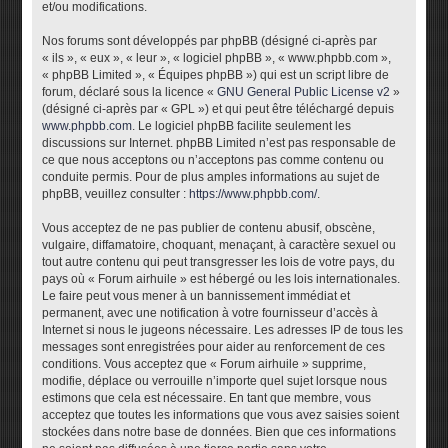
et/ou modifications.
Nos forums sont développés par phpBB (désigné ci-après par
« ils », « eux », « leur », « logiciel phpBB », « www.phpbb.com »,
« phpBB Limited », « Équipes phpBB ») qui est un script libre de
forum, déclaré sous la licence «
GNU General Public License v2
»
(désigné ci-après par « GPL ») et qui peut être téléchargé depuis
www.phpbb.com
. Le logiciel phpBB facilite seulement les
discussions sur Internet. phpBB Limited n’est pas responsable de
ce que nous acceptons ou n’acceptons pas comme contenu ou
conduite permis. Pour de plus amples informations au sujet de
phpBB, veuillez consulter :
https://www.phpbb.com/
.
Vous acceptez de ne pas publier de contenu abusif, obscène,
vulgaire, diffamatoire, choquant, menaçant, à caractère sexuel ou
tout autre contenu qui peut transgresser les lois de votre pays, du
pays où « Forum airhuile » est hébergé ou les lois internationales.
Le faire peut vous mener à un bannissement immédiat et
permanent, avec une notification à votre fournisseur d’accès à
Internet si nous le jugeons nécessaire. Les adresses IP de tous les
messages sont enregistrées pour aider au renforcement de ces
conditions. Vous acceptez que « Forum airhuile » supprime,
modifie, déplace ou verrouille n’importe quel sujet lorsque nous
estimons que cela est nécessaire. En tant que membre, vous
acceptez que toutes les informations que vous avez saisies soient
stockées dans notre base de données. Bien que ces informations