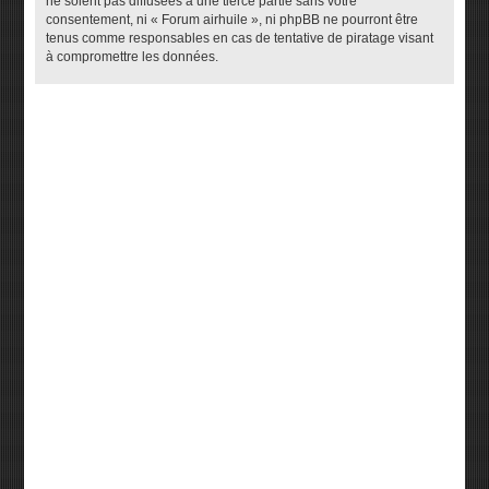
ne soient pas diffusées à une tierce partie sans votre
consentement, ni « Forum airhuile », ni phpBB ne pourront être
tenus comme responsables en cas de tentative de piratage visant
à compromettre les données.