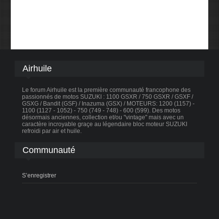
Airhuile
Le forum Airhuile est la première communauté francophone des
passionnés de motos SUZUKI : 1100 GSXR / 750 GSXR / GSXF /
GSXG / Bandit (GSF) / Inazuma (GSX) / MOTEURS: 1200 (1157) -
1100 (1127 - 1052) - 750 (749 - 748) - 600 (599). Des motos
désormais anciennes, collection et/ou "vintage" mais avec un
caractère incroyable graçe au légendaire bloc moteur SUZUKI
refroidi par air et huile.
Communauté
S’enregistrer