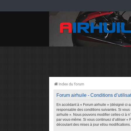
Index du forum
Forum airhuile - Conditions d’utilisa
En accédant à « Forum airhuile » (désigné ci-ap
responsable des conditions suivantes. Si vous 
airhuile ». Nous pouvons modifier celles-ci à n
par vous-même. Si vous continuez d’utiliser « 
découlant des mises à jour et/ou modifications.