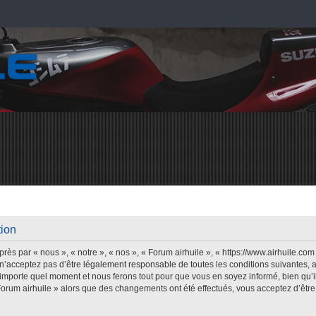
tion
rès par « nous », « notre », « nos », « Forum airhuile », « https://www.airhuile.co
n’acceptez pas d’être légalement responsable de toutes les conditions suivantes, a
’importe quel moment et nous ferons tout pour que vous en soyez informé, bien qu’il 
Forum airhuile » alors que des changements ont été effectués, vous acceptez d’êt