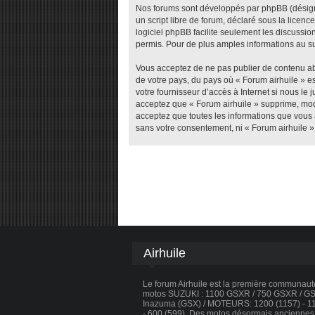
Nos forums sont développés par phpBB (désigné 
un script libre de forum, déclaré sous la licenc
logiciel phpBB facilite seulement les discuss
permis. Pour de plus amples informations au su
Vous acceptez de ne pas publier de contenu abu
de votre pays, du pays où « Forum airhuile » e
votre fournisseur d’accès à Internet si nous l
acceptez que « Forum airhuile » supprime, modi
acceptez que toutes les informations que vous 
sans votre consentement, ni « Forum airhuile 
Airhuile
Le forum Airhuile est la première communau
motos SUZUKI : 1100 GSXR / 750 GSXR / GSX
Inazuma (GSX) / MOTEURS: 1200 (1157) - 110
- 600 (599). Des motos désormais anciennes, 