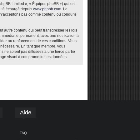
 phpBB Limited », « Équipes phpBB ») qui est
re téléchargé depuis
www.phpbb.com
. Le
ou n’acceptons pas comme contenu ou conduite
t autre contenu qui peut transgresser les lois
 immédiat et permanent, avec une notification à
aider au renforcement de ces conditions. Vous
t nécessaire. En tant que membre, vous
 ne soient pas diffusées à une tierce partie
tage visant à compromettre les données.
Aide
FAQ