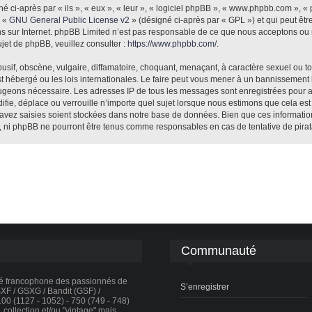
ci-après par « ils », « eux », « leur », « logiciel phpBB », « www.phpbb.com », «
e «
GNU General Public License v2
» (désigné ci-après par « GPL ») et qui peut êt
ions sur Internet. phpBB Limited n’est pas responsable de ce que nous acceptons 
jet de phpBB, veuillez consulter :
https://www.phpbb.com/
.
sif, obscène, vulgaire, diffamatoire, choquant, menaçant, à caractère sexuel ou tou
st hébergé ou les lois internationales. Le faire peut vous mener à un bannissement
e jugeons nécessaire. Les adresses IP de tous les messages sont enregistrées pour 
fie, déplace ou verrouille n’importe quel sujet lorsque nous estimons que cela es
avez saisies soient stockées dans notre base de données. Bien que ces informations
», ni phpBB ne pourront être tenus comme responsables en cas de tentative de pira
Communauté
té francophone des passionnés de
S’enregistrer
F / GSXG / Bandit (GSF) /
0 (1127 - 1052) - 750 (749 - 748)
collection et/ou "vintage" mais