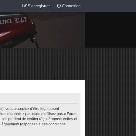
S’enregistrer
Connexion
m »), vous acceptez d’être légalement
lors n’accédez pas et/ou n’utilisez pas « Forum
soit prudent de vérifier régulièrement celles-ci
re légalement responsable des conditions