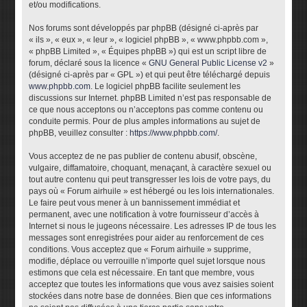
et/ou modifications.
Nos forums sont développés par phpBB (désigné ci-après par
« ils », « eux », « leur », « logiciel phpBB », « www.phpbb.com »,
« phpBB Limited », « Équipes phpBB ») qui est un script libre de
forum, déclaré sous la licence «
GNU General Public License v2
»
(désigné ci-après par « GPL ») et qui peut être téléchargé depuis
www.phpbb.com
. Le logiciel phpBB facilite seulement les
discussions sur Internet. phpBB Limited n’est pas responsable de
ce que nous acceptons ou n’acceptons pas comme contenu ou
conduite permis. Pour de plus amples informations au sujet de
phpBB, veuillez consulter :
https://www.phpbb.com/
.
Vous acceptez de ne pas publier de contenu abusif, obscène,
vulgaire, diffamatoire, choquant, menaçant, à caractère sexuel ou
tout autre contenu qui peut transgresser les lois de votre pays, du
pays où « Forum airhuile » est hébergé ou les lois internationales.
Le faire peut vous mener à un bannissement immédiat et
permanent, avec une notification à votre fournisseur d’accès à
Internet si nous le jugeons nécessaire. Les adresses IP de tous les
messages sont enregistrées pour aider au renforcement de ces
conditions. Vous acceptez que « Forum airhuile » supprime,
modifie, déplace ou verrouille n’importe quel sujet lorsque nous
estimons que cela est nécessaire. En tant que membre, vous
acceptez que toutes les informations que vous avez saisies soient
stockées dans notre base de données. Bien que ces informations