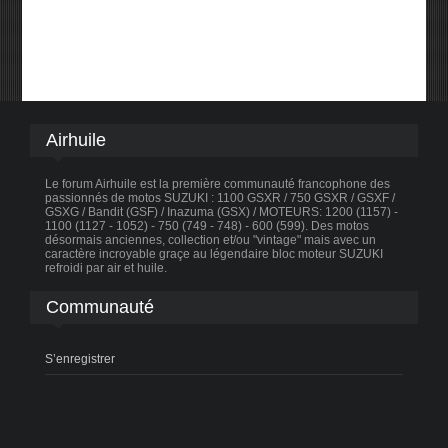
Airhuile
Le forum Airhuile est la première communauté francophone des
passionnés de motos SUZUKI : 1100 GSXR / 750 GSXR / GSXF /
GSXG / Bandit (GSF) / Inazuma (GSX) / MOTEURS: 1200 (1157) -
1100 (1127 - 1052) - 750 (749 - 748) - 600 (599). Des motos
désormais anciennes, collection et/ou "vintage" mais avec un
caractère incroyable graçe au légendaire bloc moteur SUZUKI
refroidi par air et huile.
Communauté
S’enregistrer