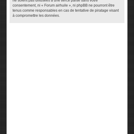
ne soient pas diffusées à une tierce partie sans votre
consentement, ni « Forum airhuile », ni phpBB ne pourront être
tenus comme responsables en cas de tentative de piratage visant
à compromettre les données.