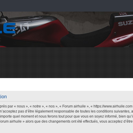
tion
rès par « nous », « notre », « nos », « Forum airhuile », « https://www.airhuile.co
n’acceptez pas d’être légalement responsable de toutes les conditions suivantes, a
’importe quel moment et nous ferons tout pour que vous en soyez informé, bien qu’il 
Forum airhuile » alors que des changements ont été effectués, vous acceptez d’êt