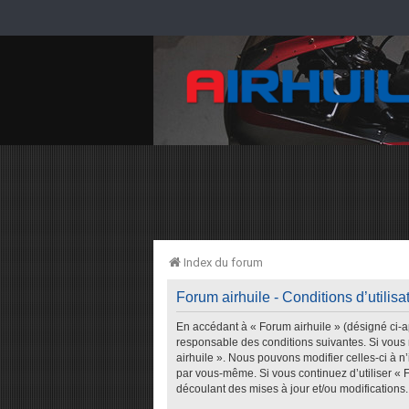
Index du forum
Forum airhuile - Conditions d’utilisa
En accédant à « Forum airhuile » (désigné ci-ap
responsable des conditions suivantes. Si vous 
airhuile ». Nous pouvons modifier celles-ci à n
par vous-même. Si vous continuez d’utiliser « 
découlant des mises à jour et/ou modifications.