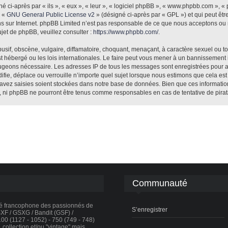
ci-après par « ils », « eux », « leur », « logiciel phpBB », « www.phpbb.com », «
e «
GNU General Public License v2
» (désigné ci-après par « GPL ») et qui peut êt
ions sur Internet. phpBB Limited n’est pas responsable de ce que nous acceptons 
jet de phpBB, veuillez consulter :
https://www.phpbb.com/
.
sif, obscène, vulgaire, diffamatoire, choquant, menaçant, à caractère sexuel ou tou
st hébergé ou les lois internationales. Le faire peut vous mener à un bannissement
e jugeons nécessaire. Les adresses IP de tous les messages sont enregistrées pour 
fie, déplace ou verrouille n’importe quel sujet lorsque nous estimons que cela es
avez saisies soient stockées dans notre base de données. Bien que ces informations
», ni phpBB ne pourront être tenus comme responsables en cas de tentative de pira
Communauté
té francophone des passionnés de
S’enregistrer
F / GSXG / Bandit (GSF) /
0 (1127 - 1052) - 750 (749 - 748)
collection et/ou "vintage" mais