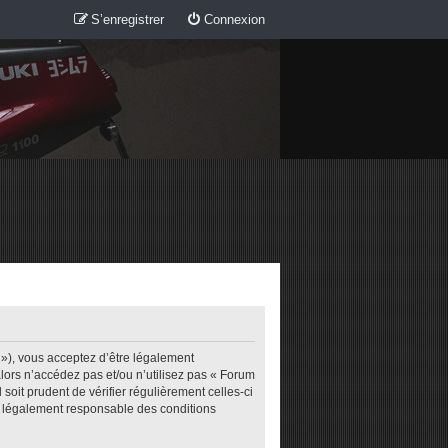
S’enregistrer
Connexion
m »), vous acceptez d’être légalement
lors n’accédez pas et/ou n’utilisez pas « Forum
soit prudent de vérifier régulièrement celles-ci
re légalement responsable des conditions