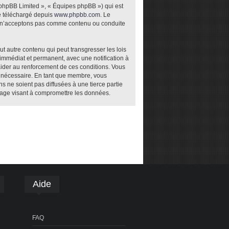
 phpBB Limited », « Équipes phpBB ») qui est
re téléchargé depuis
www.phpbb.com
. Le
ou n’acceptons pas comme contenu ou conduite
t autre contenu qui peut transgresser les lois
 immédiat et permanent, avec une notification à
aider au renforcement de ces conditions. Vous
t nécessaire. En tant que membre, vous
 ne soient pas diffusées à une tierce partie
tage visant à compromettre les données.
Aide
FAQ