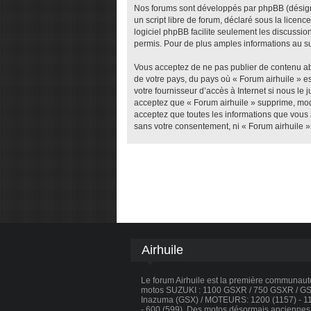
Nos forums sont développés par phpBB (désigné 
un script libre de forum, déclaré sous la licenc
logiciel phpBB facilite seulement les discuss
permis. Pour de plus amples informations au su
Vous acceptez de ne pas publier de contenu abu
de votre pays, du pays où « Forum airhuile » e
votre fournisseur d’accès à Internet si nous l
acceptez que « Forum airhuile » supprime, modi
acceptez que toutes les informations que vous 
sans votre consentement, ni « Forum airhuile 
Airhuile
Le forum Airhuile est la première communau
motos SUZUKI : 1100 GSXR / 750 GSXR / GSX
Inazuma (GSX) / MOTEURS: 1200 (1157) - 110
- 600 (599). Des motos désormais anciennes, 