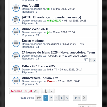
Aux fous!!!!
Dernier message par
jd
«
10 mai 2026, 22:00
Réponses :
3
[ACTU] Et voila, ça lui pendait au nez ;-)
Dernier message par
willy201170
«
03 mai 2026, 20:23
Réponses :
8
Anniv Yves GR71F
Dernier message par
jd
«
26 avr. 2026, 20:34
Réponses :
13
Deces madmax
Dernier message par
jackdaniel
«
26 avr. 2026, 19:16
Réponses :
14
24 heures du Mans 2026 - News, anecdotes, Team
Dernier message par
YvesGR71F
«
19 avr. 2026, 18:15
Réponses :
23
1
2
Billets GP France 2027
Dernier message par
Indian74
«
19 avr. 2026, 08:14
Réponses :
2
Anniversaire indian74 !!!
Dernier message par
Bruno
«
17 avr. 2026, 06:45
Réponses :
5
Nouveau sujet
Page
1
sur
119
1
2
3
4
5
119
Suivante
5926 sujets
…