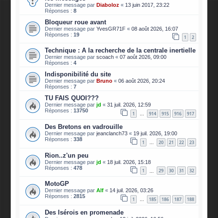
Dernier message par
Diaboloz
«
13 juin 2017, 23:22
Réponses :
8
Bloqueur roue avant
Dernier message par
YvesGR71F
«
08 août 2026, 16:07
Réponses :
19
1
2
Technique : A la recherche de la centrale inertielle
Dernier message par
scoach
«
07 août 2026, 09:00
Réponses :
4
Indisponibilité du site
Dernier message par
Bruno
«
06 août 2026, 20:24
Réponses :
7
TU FAIS QUOI???
Dernier message par
jd
«
31 juil. 2026, 12:59
Réponses :
13750
1
914
915
916
917
…
Des Bretons en vadrouille
Dernier message par
jeanclanch73
«
19 juil. 2026, 19:00
Réponses :
338
1
20
21
22
23
…
Rion..z'un peu
Dernier message par
jd
«
18 juil. 2026, 15:18
Réponses :
478
1
29
30
31
32
…
MotoGP
Dernier message par
Alf
«
14 juil. 2026, 03:26
Réponses :
2815
1
185
186
187
188
…
Des Isérois en promenade