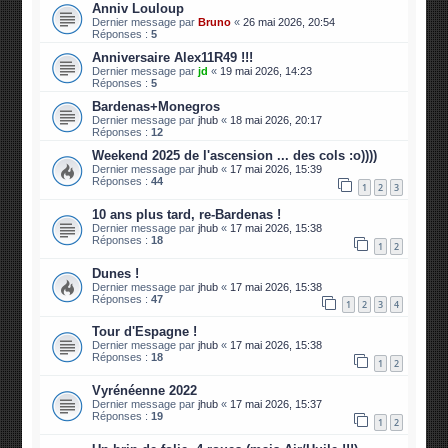
Anniv Louloup
Dernier message par
Bruno
«
26 mai 2026, 20:54
Réponses :
5
Anniversaire Alex11R49 !!!
Dernier message par
jd
«
19 mai 2026, 14:23
Réponses :
5
Bardenas+Monegros
Dernier message par
jhub
«
18 mai 2026, 20:17
Réponses :
12
Weekend 2025 de l'ascension ... des cols :o))))
Dernier message par
jhub
«
17 mai 2026, 15:39
Réponses :
44
1
2
3
10 ans plus tard, re-Bardenas !
Dernier message par
jhub
«
17 mai 2026, 15:38
Réponses :
18
1
2
Dunes !
Dernier message par
jhub
«
17 mai 2026, 15:38
Réponses :
47
1
2
3
4
Tour d'Espagne !
Dernier message par
jhub
«
17 mai 2026, 15:38
Réponses :
18
1
2
Vyrénéenne 2022
Dernier message par
jhub
«
17 mai 2026, 15:37
Réponses :
19
1
2