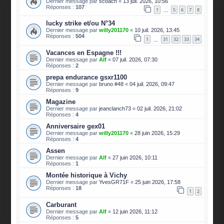
Dernier message par
scoach
«
13 juil. 2026, 10:56
Réponses :
107
1
5
6
7
8
…
lucky strike et/ou N°34
Dernier message par
willy201170
«
10 juil. 2026, 13:45
Réponses :
504
1
31
32
33
34
…
Vacances en Espagne !!!
Dernier message par
Alf
«
07 juil. 2026, 07:30
Réponses :
2
prepa endurance gsxr1100
Dernier message par
bruno #48
«
04 juil. 2026, 09:47
Réponses :
9
Magazine
Dernier message par
jeanclanch73
«
02 juil. 2026, 21:02
Réponses :
4
Anniversaire gex01
Dernier message par
willy201170
«
28 juin 2026, 15:29
Réponses :
4
Assen
Dernier message par
Alf
«
27 juin 2026, 10:11
Réponses :
1
Montée historique à Vichy
Dernier message par
YvesGR71F
«
25 juin 2026, 17:58
Réponses :
18
1
2
Carburant
Dernier message par
Alf
«
12 juin 2026, 11:12
Réponses :
5