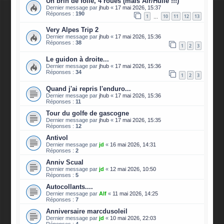
Un brin de folie, 4 roues (mais Air/Huile !!!)
Dernier message par
jhub
«
17 mai 2026, 15:37
Réponses :
190
1
10
11
12
13
…
Very Alpes Trip 2
Dernier message par
jhub
«
17 mai 2026, 15:36
Réponses :
38
1
2
3
Le guidon à droite...
Dernier message par
jhub
«
17 mai 2026, 15:36
Réponses :
34
1
2
3
Quand j'ai repris l'enduro...
Dernier message par
jhub
«
17 mai 2026, 15:36
Réponses :
11
Tour du golfe de gascogne
Dernier message par
jhub
«
17 mai 2026, 15:35
Réponses :
12
Antivol
Dernier message par
jd
«
16 mai 2026, 14:31
Réponses :
2
Anniv Scual
Dernier message par
jd
«
12 mai 2026, 10:50
Réponses :
5
Autocollants....
Dernier message par
Alf
«
11 mai 2026, 14:25
Réponses :
7
Anniversaire marcdusoleil
Dernier message par
jd
«
10 mai 2026, 22:03
Réponses :
4