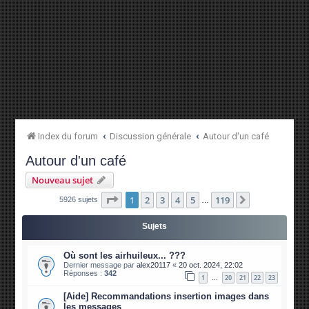
Index du forum
Discussion générale
Autour d'un café
Autour d'un café
Nouveau sujet
Page
1
sur
119
1
2
3
4
5
119
Suivante
5926 sujets
…
Sujets
Où sont les airhuileux... ???
Dernier message par
alex20117
«
20 oct. 2024, 22:02
Réponses :
342
1
20
21
22
23
…
[Aide] Recommandations insertion images dans
les messages