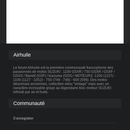
Airhuile
Le forum Airhuile est la première communauté francophone des
passionnés de motos SUZUKI : 1100 GSXR / 750 GSXR / GSXF /
GSXG / Bandit (GSF) / Inazuma (GSX) / MOTEURS: 1200 (1157) -
1100 (1127 - 1052) - 750 (749 - 748) - 600 (599). Des motos
désormais anciennes, collection et/ou "vintage" mais avec un
caractère incroyable graçe au légendaire bloc moteur SUZUKI
refroidi par air et huile.
Communauté
S’enregistrer