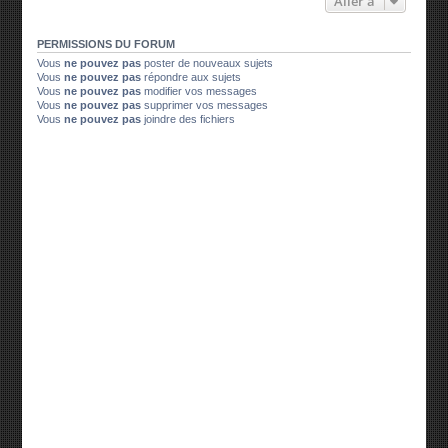
Aller à
PERMISSIONS DU FORUM
Vous
ne pouvez pas
poster de nouveaux sujets
Vous
ne pouvez pas
répondre aux sujets
Vous
ne pouvez pas
modifier vos messages
Vous
ne pouvez pas
supprimer vos messages
Vous
ne pouvez pas
joindre des fichiers