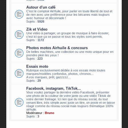
Autour d'un café
C'est le comptoir AirHuile, pour parler en toute liberté de tout et
de rien avec une préférence pour les bécanes mais toujours
avec humour et déconnade !
Sujets :
5926
Zik et Video
Une vidéo à partager, un groupe de musique à faire écouter,
c'est ici que ça se passe et tous les styles sont permis.
Sujets :
1172
Photos motos Airhuile & concours
De belles machines, une collection ou une moto unique pour en
prendre plein les yeux !
Sujets :
223
Essais moto
Rubrique exclusivement dédiée à vos essais moto toutes
marques/modèles confondus, photos, chronos...
A vos marques, prêt, gazzzzz...
Sujets :
29
Facebook, instagram, TikTok...
Vous voulez partager la dernière vidéo Facebook, présenter
une photo de la couleur de votre jante ou une vidéo Tiktok de
votre dernier freinage. Ici rien que du réseau social, du tout
venant libre, très simple avec juste un titre, on poste et on laisse
réagir comme du réseau social mais toujours thématique 100%
airhuile.
Modérateur :
Bruno
Sujets :
3