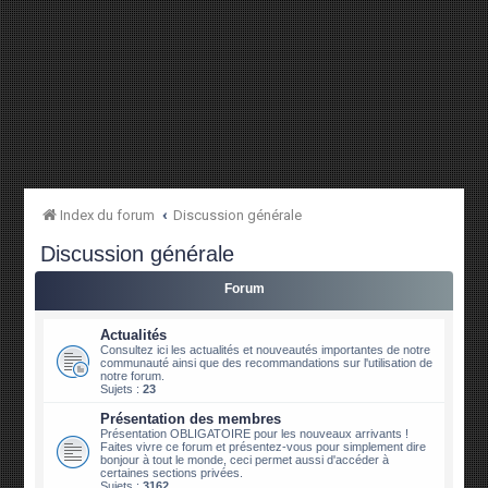
Index du forum
Discussion générale
Discussion générale
Forum
Actualités
Consultez ici les actualités et nouveautés importantes de notre
communauté ainsi que des recommandations sur l'utilisation de
notre forum.
Sujets :
23
Présentation des membres
Présentation OBLIGATOIRE pour les nouveaux arrivants !
Faites vivre ce forum et présentez-vous pour simplement dire
bonjour à tout le monde, ceci permet aussi d'accéder à
certaines sections privées.
Sujets :
3162