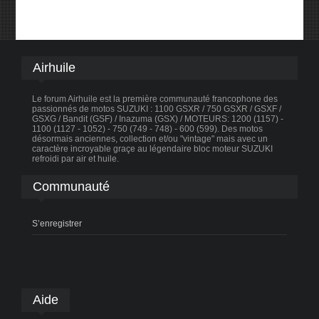
Airhuile
Le forum Airhuile est la première communauté francophone des
passionnés de motos SUZUKI : 1100 GSXR / 750 GSXR / GSXF /
GSXG / Bandit (GSF) / Inazuma (GSX) / MOTEURS: 1200 (1157) -
1100 (1127 - 1052) - 750 (749 - 748) - 600 (599). Des motos
désormais anciennes, collection et/ou "vintage" mais avec un
caractère incroyable graçe au légendaire bloc moteur SUZUKI
refroidi par air et huile.
Communauté
S’enregistrer
Aide