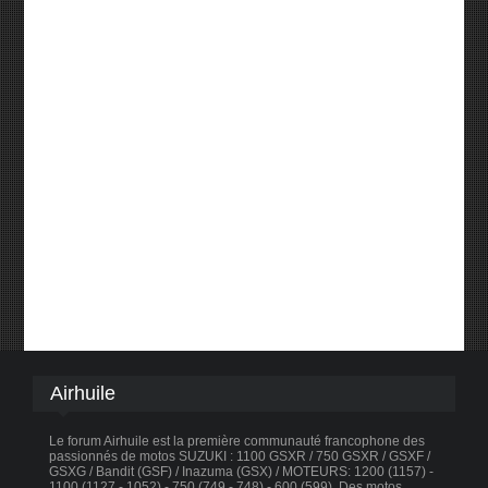
Airhuile
Le forum Airhuile est la première communauté francophone des
passionnés de motos SUZUKI : 1100 GSXR / 750 GSXR / GSXF /
GSXG / Bandit (GSF) / Inazuma (GSX) / MOTEURS: 1200 (1157) -
1100 (1127 - 1052) - 750 (749 - 748) - 600 (599). Des motos