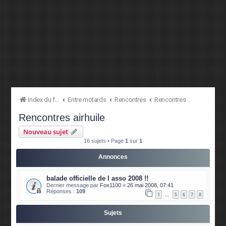
Index du forum
Entre motards
Rencontres
Rencontres airhuile
Rencontres airhuile
Nouveau sujet
16 sujets • Page
1
sur
1
Annonces
balade officielle de l asso 2008 !!
Dernier message par
Fox1100
«
26 mai 2008, 07:41
Réponses :
109
1
5
6
7
8
…
Sujets