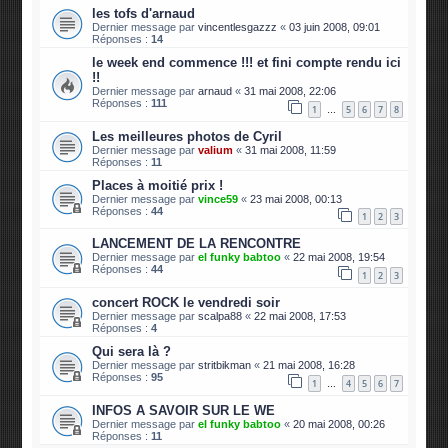
les tofs d'arnaud
Dernier message par
vincentlesgazzz
«
03 juin 2008, 09:01
Réponses :
14
le week end commence !!! et fini compte rendu ici
!!
Dernier message par
arnaud
«
31 mai 2008, 22:06
Réponses :
111
1
5
6
7
8
…
Les meilleures photos de Cyril
Dernier message par
valium
«
31 mai 2008, 11:59
Réponses :
11
Places à moitié prix !
Dernier message par
vince59
«
23 mai 2008, 00:13
Réponses :
44
1
2
3
LANCEMENT DE LA RENCONTRE
Dernier message par
el funky babtoo
«
22 mai 2008, 19:54
Réponses :
44
1
2
3
concert ROCK le vendredi soir
Dernier message par
scalpa88
«
22 mai 2008, 17:53
Réponses :
4
Qui sera là ?
Dernier message par
stritbikman
«
21 mai 2008, 16:28
Réponses :
95
1
4
5
6
7
…
INFOS A SAVOIR SUR LE WE
Dernier message par
el funky babtoo
«
20 mai 2008, 00:26
Réponses :
11