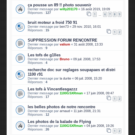
ça pousse un 89 !! photo souvenir
Dernier message par
willy201170
«
16 août 2019, 19:09
Réponses :
127
1
6
7
8
9
…
bruit moteur a froid 750 91
Dernier message par
ben73
«
29 nov. 2010, 16:01
Réponses :
15
1
2
SUPPRESSION FORUM RENCONTRE
Dernier message par
valium
«
31 août 2008, 13:33
Réponses :
9
Les tofs de g1lles
Dernier message par
Bruno
«
09 juil. 2008, 17:53
Réponses :
4
recherche doc sur reglages soupapaes et distri
1100 r91
Dernier message par
la durite
«
06 juil. 2008, 15:20
Réponses :
4
Les tofs à Vincentlesgazzz
Dernier message par
1100GSXRman
«
17 juin 2008, 09:47
Réponses :
17
1
2
les belles photos de notre rencontre
Dernier message par
arnaud
«
11 juin 2008, 21:31
Réponses :
12
Les photos de la balade de Flying
Dernier message par
1100GSXRman
«
04 juin 2008, 19:26
Réponses :
26
1
2