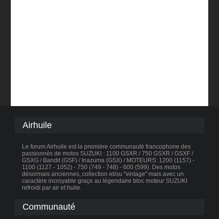
Airhuile
Le forum Airhuile est la première communauté francophone des
passionnés de motos SUZUKI : 1100 GSXR / 750 GSXR / GSXF /
GSXG / Bandit (GSF) / Inazuma (GSX) / MOTEURS: 1200 (1157) -
1100 (1127 - 1052) - 750 (749 - 748) - 600 (599). Des motos
désormais anciennes, collection et/ou "vintage" mais avec un
caractère incroyable graçe au légendaire bloc moteur SUZUKI
refroidi par air et huile.
Communauté