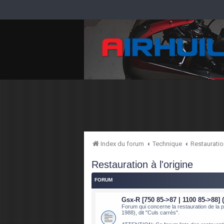
Index du forum
Technique
Restauration
Restauration à l'origine
FORUM
Gsx-R [750 85->87 | 1100 85->88] 
Forum qui concerne la restauration de la
1988), dit "Culs carrés".