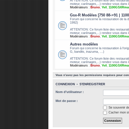
ATTENTION: Ce forum liste des restauratio
moteur, carénages,...) rendez-vous dans l
Modérateurs :
Bruno
,
Yvil
,
1100GSXRma
Gsx-R Modèles [750 88->91 | 1100
Forum qui concerne la restauration de l
1992)
ATTENTION: Ce forum liste des restauratio
moteur, carénages,...) rendez-vous dans l
Modérateurs :
Bruno
,
Yvil
,
1100GSXRma
Autres modèles
Forum qui concerne la restauration à l'ori
G, bandits, inazuma, ....)
ATTENTION: Ce forum liste des restauratio
moteur, carénages,...) rendez-vous dans l
Modérateurs :
Bruno
,
Yvil
,
1100GSXRma
Vous n’avez pas les permissions requises pour cons
CONNEXION
•
S’ENREGISTRER
Nom d’utilisateur :
Mot de passe :
Se souvenir d
Cacher mon sta