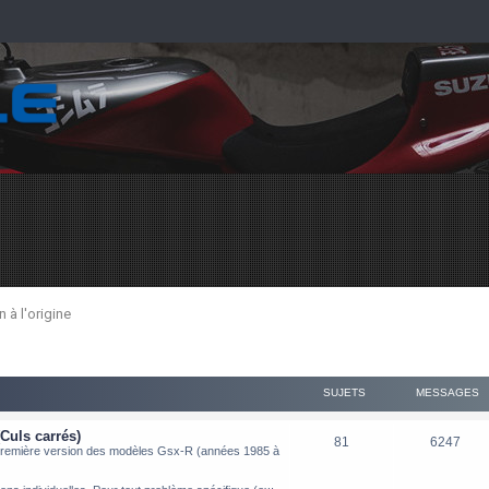
 à l'origine
SUJETS
MESSAGES
(Culs carrés)
81
6247
 première version des modèles Gsx-R (années 1985 à