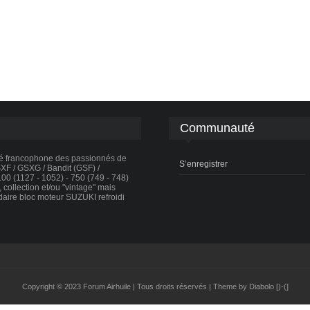
Communauté
té francophone des passionnés de
S’enregistrer
F / GSXG / Bandit (GSF) /
0 (1127 - 1052) - 750 (749 - 748)
collection et/ou "vintage" mais
daire bloc moteur SUZUKI refroidi
Copyright © 2023 Forum Airhuile | Tous droits réservés | Theme by Diabolo [)-(]