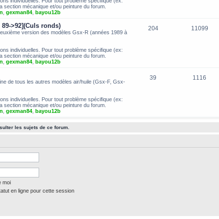
ns individuelles. Pour tout problème spécifique (ex:
a section mécanique et/ou peinture du forum.
n
,
gexman84
,
bayou12b
 89->92](Culs ronds)
204
11099
a deuxième version des modèles Gsx-R (années 1989 à
ns individuelles. Pour tout problème spécifique (ex:
a section mécanique et/ou peinture du forum.
n
,
gexman84
,
bayou12b
39
1116
gine de tous les autres modèles air/huile (Gsx-F, Gsx-
ns individuelles. Pour tout problème spécifique (ex:
a section mécanique et/ou peinture du forum.
n
,
gexman84
,
bayou12b
ulter les sujets de ce forum.
e moi
tut en ligne pour cette session