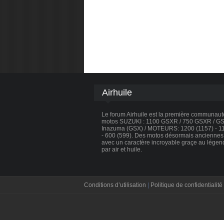
Airhuile
Le forum Airhuile est la première communau
motos SUZUKI : 1100 GSXR / 750 GSXR / GSX
Inazuma (GSX) / MOTEURS: 1200 (1157) - 110
- 600 (599). Des motos désormais anciennes, 
avec un caractère incroyable graçe au légen
par air et huile.
Conditions d’utilisation
|
Politique de confidentialité