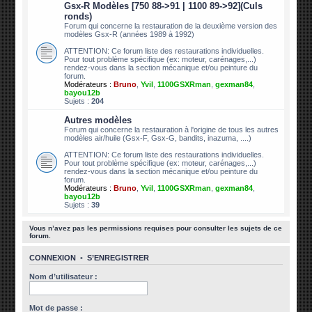
Gsx-R Modèles [750 88->91 | 1100 89->92](Culs
ronds)
Forum qui concerne la restauration de la deuxième version des
modèles Gsx-R (années 1989 à 1992)
ATTENTION: Ce forum liste des restaurations individuelles.
Pour tout problème spécifique (ex: moteur, carénages,...)
rendez-vous dans la section mécanique et/ou peinture du
forum.
Modérateurs :
Bruno
,
Yvil
,
1100GSXRman
,
gexman84
,
bayou12b
Sujets :
204
Autres modèles
Forum qui concerne la restauration à l'origine de tous les autres
modèles air/huile (Gsx-F, Gsx-G, bandits, inazuma, ....)
ATTENTION: Ce forum liste des restaurations individuelles.
Pour tout problème spécifique (ex: moteur, carénages,...)
rendez-vous dans la section mécanique et/ou peinture du
forum.
Modérateurs :
Bruno
,
Yvil
,
1100GSXRman
,
gexman84
,
bayou12b
Sujets :
39
Vous n’avez pas les permissions requises pour consulter les sujets de ce
forum.
CONNEXION
•
S’ENREGISTRER
Nom d’utilisateur :
Mot de passe :