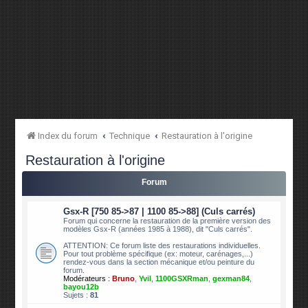
Index du forum
Technique
Restauration à l'origine
Restauration à l'origine
Forum
Gsx-R [750 85->87 | 1100 85->88] (Culs carrés)
Forum qui concerne la restauration de la première version des
modèles Gsx-R (années 1985 à 1988), dit "Culs carrés".
ATTENTION: Ce forum liste des restaurations individuelles.
Pour tout problème spécifique (ex: moteur, carénages,...)
rendez-vous dans la section mécanique et/ou peinture du
forum.
Modérateurs :
Bruno
,
Yvil
,
1100GSXRman
,
gexman84
,
bayou12b
Sujets :
81