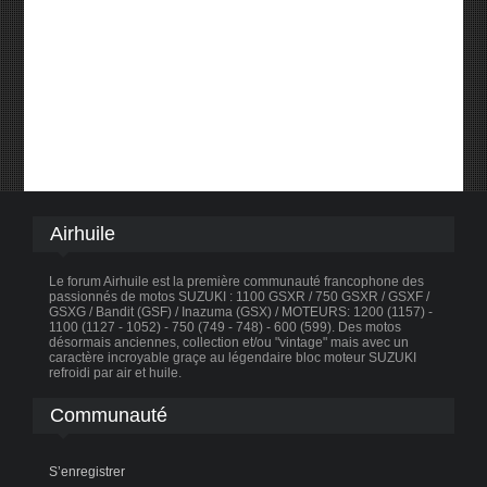
Airhuile
Le forum Airhuile est la première communauté francophone des
passionnés de motos SUZUKI : 1100 GSXR / 750 GSXR / GSXF /
GSXG / Bandit (GSF) / Inazuma (GSX) / MOTEURS: 1200 (1157) -
1100 (1127 - 1052) - 750 (749 - 748) - 600 (599). Des motos
désormais anciennes, collection et/ou "vintage" mais avec un
caractère incroyable graçe au légendaire bloc moteur SUZUKI
refroidi par air et huile.
Communauté
S’enregistrer