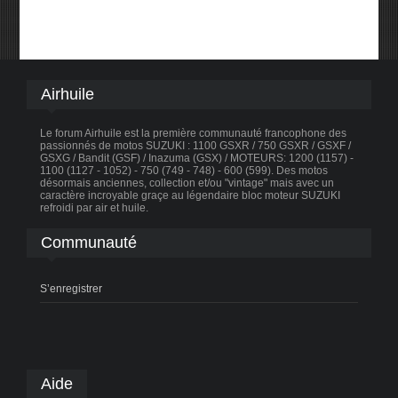
Airhuile
Le forum Airhuile est la première communauté francophone des
passionnés de motos SUZUKI : 1100 GSXR / 750 GSXR / GSXF /
GSXG / Bandit (GSF) / Inazuma (GSX) / MOTEURS: 1200 (1157) -
1100 (1127 - 1052) - 750 (749 - 748) - 600 (599). Des motos
désormais anciennes, collection et/ou "vintage" mais avec un
caractère incroyable graçe au légendaire bloc moteur SUZUKI
refroidi par air et huile.
Communauté
S’enregistrer
Aide