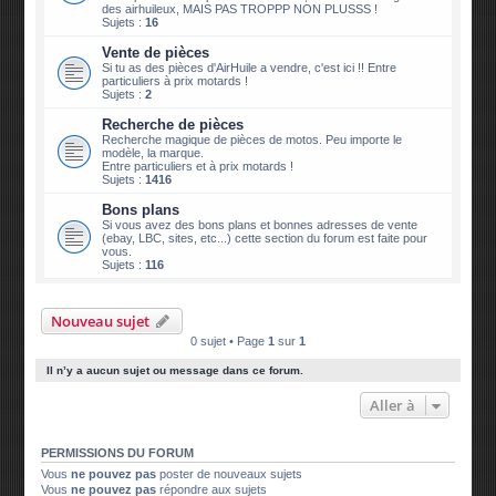
des airhuileux, MAIS PAS TROPPP NON PLUSSS !
Sujets :
16
Vente de pièces
Si tu as des pièces d'AirHuile a vendre, c'est ici !! Entre
particuliers à prix motards !
Sujets :
2
Recherche de pièces
Recherche magique de pièces de motos. Peu importe le
modèle, la marque.
Entre particuliers et à prix motards !
Sujets :
1416
Bons plans
Si vous avez des bons plans et bonnes adresses de vente
(ebay, LBC, sites, etc...) cette section du forum est faite pour
vous.
Sujets :
116
Nouveau sujet
0 sujet • Page
1
sur
1
Il n’y a aucun sujet ou message dans ce forum.
Aller à
PERMISSIONS DU FORUM
Vous
ne pouvez pas
poster de nouveaux sujets
Vous
ne pouvez pas
répondre aux sujets