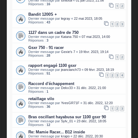
Dernier message par
toniofull
«
01 juin 2023, 21:06
Réponses :
16
1
2
Bandit 1200S +
Dernier message par
legray
«
22 mai 2023, 18:05
Réponses :
43
1
2
3
1127 dans un cadre de 750
Dernier message par
Katana 750
«
07 mai 2023, 14:00
Réponses :
3
Gsxr 750 - 91 racer
Dernier message par
Gexie's 7
«
19 févr. 2023, 19:14
Réponses :
28
1
2
rapport engagé 1100 gsxr
Dernier message par
jeanclanch73
«
09 févr. 2023, 18:19
Réponses :
51
1
2
3
4
Raccord d'échappement
Dernier message par
Dekx33
«
31 déc. 2022, 21:00
Réponses :
1
retaillage vilo
Dernier message par
YvesGR71F
«
31 déc. 2022, 12:20
Réponses :
36
1
2
3
Bras oscillant hayabusa sur 1100 gsxr 90
Dernier message par
Sylv_01
«
23 déc. 2022, 18:05
Réponses :
12
Re: Mamie Racer... B12 inside
Dernier message par
krapo
«
22 déc. 2022, 20:30