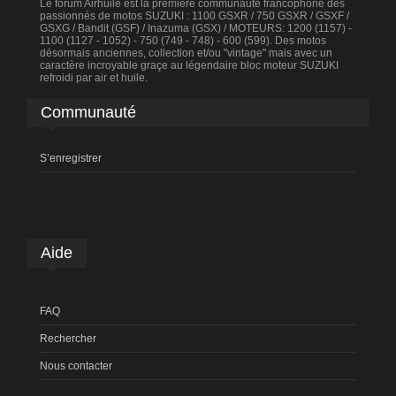
Le forum Airhuile est la première communauté francophone des
passionnés de motos SUZUKI : 1100 GSXR / 750 GSXR / GSXF /
GSXG / Bandit (GSF) / Inazuma (GSX) / MOTEURS: 1200 (1157) -
1100 (1127 - 1052) - 750 (749 - 748) - 600 (599). Des motos
désormais anciennes, collection et/ou "vintage" mais avec un
caractère incroyable graçe au légendaire bloc moteur SUZUKI
refroidi par air et huile.
Communauté
S’enregistrer
Aide
FAQ
Rechercher
Nous contacter