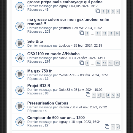
grosse prépa mais embrayage qui patine
Dernier message par
legray
«
03 juin 2024, 19:53
Réponses :
45
1
2
3
4
ma grosse colere sur mon gsxf:moteur enfin
remonté !!
Dernier message par
gsxffred
«
29 avr. 2024, 10:52
Réponses :
203
1
11
12
13
14
…
Site Bito
Dernier message par
Louloup
«
25 févr. 2024, 22:19
GSX1100 en mode A/Hahaha
Dernier message par
alex20117
«
24 févr. 2024, 13:11
Réponses :
274
1
16
17
18
19
…
Ma gsx 750 fr
Dernier message par
YvesGR71F
«
03 févr. 2024, 09:51
Réponses :
12
Projet B12-R
Dernier message par
Dekx33
«
25 janv. 2024, 10:02
Réponses :
83
1
2
3
4
5
6
Pressurisation Carbus
Dernier message par
Katana 750
«
24 nov. 2023, 22:32
Réponses :
4
Compteur de 600 sur un... 1200
Dernier message par
legray
«
18 sept. 2023, 16:34
Réponses :
27
1
2