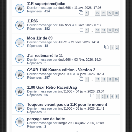
11R super(street)bike
Dernier message par
dudu666
«
11 avr. 2026, 17:03
Réponses :
414
1
25
26
27
28
…
11R86
Dernier message par
TimRider
«
10 avr. 2026, 07:36
Réponses :
182
1
10
11
12
13
…
Mon 11r de 89
Dernier message par
AKRO
«
21 févr. 2026, 14:34
Réponses :
18
1
2
J’ai redémarré le 11
Dernier message par
dudu666
«
03 févr. 2026, 19:34
Réponses :
3
GSXR 1100 Katana edition - Version 2
Dernier message par
jmc31000
«
04 janv. 2026, 16:51
Réponses :
287
1
17
18
19
20
…
1100 Gsxr Rétro Racer/Drag
Dernier message par
jmc31000
«
04 janv. 2026, 13:34
Réponses :
66
1
2
3
4
5
Toujours vivant pas du 11R pour le moment
Dernier message par
jmc31000
«
03 janv. 2026, 21:41
Réponses :
3
perçage axe de boite
Dernier message par
sergio 29
«
03 janv. 2026, 18:09
Réponses :
2