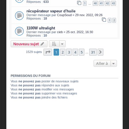
Réponses :
633
1
40
41
42
43
…
récupérateur vapeur d'huile
Dernier message par
CoupSoud
«
29 nov. 2022, 09:26
Réponses :
18
1
2
1100W ultralight
Dernier message par
cieb
«
25 oct. 2022, 16:30
Réponses :
10
Nouveau sujet
Page
1
sur
31
1
2
3
4
5
31
Suivante
1529 sujets
…
Aller à
PERMISSIONS DU FORUM
Vous
ne pouvez pas
poster de nouveaux sujets
Vous
ne pouvez pas
répondre aux sujets
Vous
ne pouvez pas
modifier vos messages
Vous
ne pouvez pas
supprimer vos messages
Vous
ne pouvez pas
joindre des fichiers