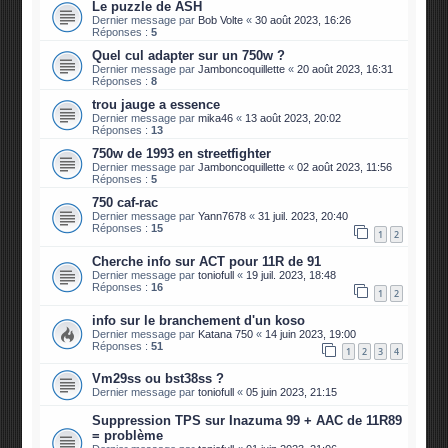
Le puzzle de ASH
Dernier message par
Bob Volte
«
30 août 2023, 16:26
Réponses :
5
Quel cul adapter sur un 750w ?
Dernier message par
Jamboncoquillette
«
20 août 2023, 16:31
Réponses :
8
trou jauge a essence
Dernier message par
mika46
«
13 août 2023, 20:02
Réponses :
13
750w de 1993 en streetfighter
Dernier message par
Jamboncoquillette
«
02 août 2023, 11:56
Réponses :
5
750 caf-rac
Dernier message par
Yann7678
«
31 juil. 2023, 20:40
Réponses :
15
1
2
Cherche info sur ACT pour 11R de 91
Dernier message par
toniofull
«
19 juil. 2023, 18:48
Réponses :
16
1
2
info sur le branchement d'un koso
Dernier message par
Katana 750
«
14 juin 2023, 19:00
Réponses :
51
1
2
3
4
Vm29ss ou bst38ss ?
Dernier message par
toniofull
«
05 juin 2023, 21:15
Suppression TPS sur Inazuma 99 + AAC de 11R89
= problème