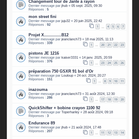
Changement tour de Jante à rayon
Dernier message par
jhub
«
05 sept. 2025, 09:30
Réponses :
5
mon street fini
Dernier message par
juju32
«
20 juin 2025, 22:42
Réponses :
92
1
4
5
6
7
…
Projet X..............B12
Dernier message par
jeanclanch73
«
18 mai 2025, 11:13
Réponses :
339
1
20
21
22
23
…
pistons JE 1216
Dernier message par
kaiser3331
«
14 janv. 2025, 20:59
Réponses :
376
1
23
24
25
26
…
préparation 750 GSXR 91 bol d'Or
Dernier message par
Louloup
«
24 oct. 2024, 20:27
Réponses :
151
1
8
9
10
11
…
inazouma
Dernier message par
jeanclanch73
«
31 août 2024, 12:30
Réponses :
286
1
17
18
19
20
…
QuickShifter + bobine crayon 1100 92
Dernier message par
Toperharley
«
28 août 2024, 09:18
Réponses :
3
Endurance 89
Dernier message par
jhub
«
21 août 2024, 17:48
Réponses :
207
1
11
12
13
14
…