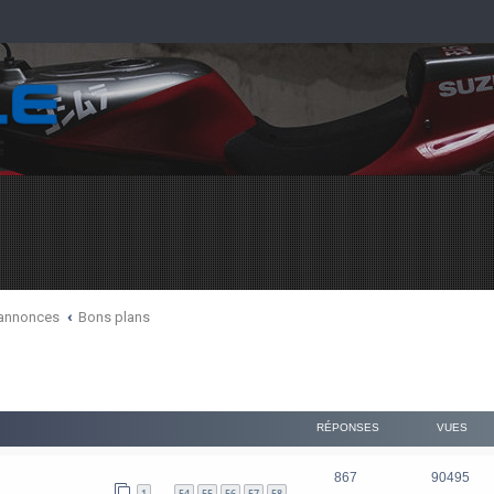
 annonces
Bons plans
RÉPONSES
VUES
867
90495
1
54
55
56
57
58