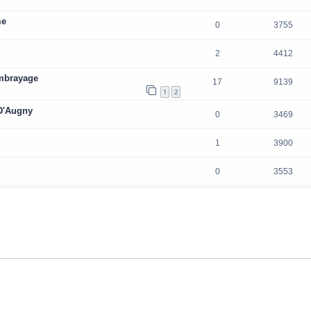
me
0
3755
2
4412
embrayage
17
9139
1
2
D'Augny
0
3469
1
3900
0
3553