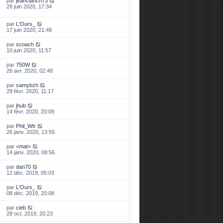
par
jeanclanch73
28 juin 2020, 17:34
par
L'Ours_
17 juin 2020, 21:48
par
scoach
10 juin 2020, 11:57
par
750W
26 avr. 2020, 02:48
par
samybzh
29 févr. 2020, 11:17
par
jhub
14 févr. 2020, 20:09
par
Phil_Wtr
26 janv. 2020, 13:55
par
<mat>
14 janv. 2020, 08:56
par
dan70
12 déc. 2019, 05:03
par
L'Ours_
08 déc. 2019, 20:08
par
cieb
28 oct. 2019, 20:23