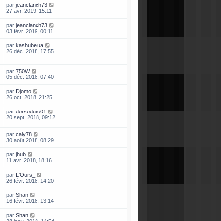
par
jeanclanch73
27 avr. 2019, 15:11
par
jeanclanch73
03 févr. 2019, 00:11
par
kashubelua
26 déc. 2018, 17:55
par
750W
05 déc. 2018, 07:40
par
Djomo
26 oct. 2018, 21:25
par
dorsoduro01
20 sept. 2018, 09:12
par
caly78
30 août 2018, 08:29
par
jhub
11 avr. 2018, 18:16
par
L'Ours_
26 févr. 2018, 14:20
par
Shan
16 févr. 2018, 13:14
par
Shan