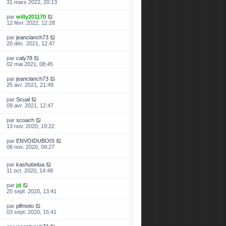
31 mars 2022, 20:13
par
willy201170
12 févr. 2022, 12:28
par
jeanclanch73
20 déc. 2021, 12:47
par
caly78
02 mai 2021, 08:45
par
jeanclanch73
25 avr. 2021, 21:48
par
Scual
09 avr. 2021, 12:47
par
scoach
13 nov. 2020, 19:22
par
ENVOIDUBOIS
06 nov. 2020, 09:27
par
kashubelua
11 oct. 2020, 14:48
par
jd
25 sept. 2020, 13:41
par
plfmoto
03 sept. 2020, 15:41