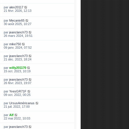
par
alex20117
21 févr. 2026, 12:13
par
Mecanix65
30 août 2025, 10:27
par
jeanclanch73
26 mars 2024, 19:51
par
mike750
09 janv. 2024, 07:52
par
jeanclanch73
21 déc. 2023, 18:24
par
willy201170
15 oct. 2023, 10:19
par
jeanclanch73
26 févr. 2023, 19:07
par
YvesGR71F
09 oct. 2022, 00:25
par
UrsusAméricanus
21 juil. 2022, 17:00
par
Alf
22 mai 2022, 10:03
par
jeanclanch73