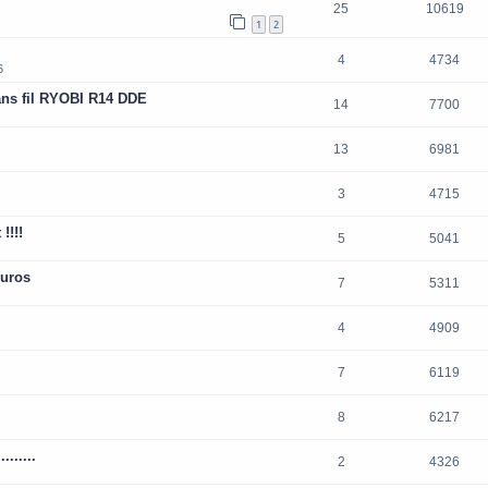
25
10619
1
2
4
4734
6
ans fil RYOBI R14 DDE
14
7700
13
6981
3
4715
!!!!
5
5041
euros
7
5311
4
4909
7
6119
8
6217
......
2
4326