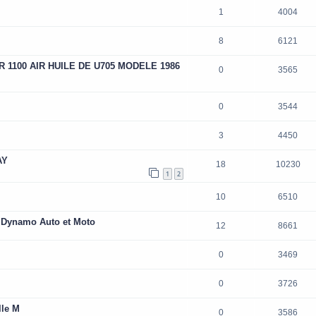
1
4004
8
6121
 1100 AIR HUILE DE U705 MODELE 1986
0
3565
0
3544
3
4450
AY
18
10230
1
2
10
6510
 Dynamo Auto et Moto
12
8661
0
3469
0
3726
lle M
0
3586