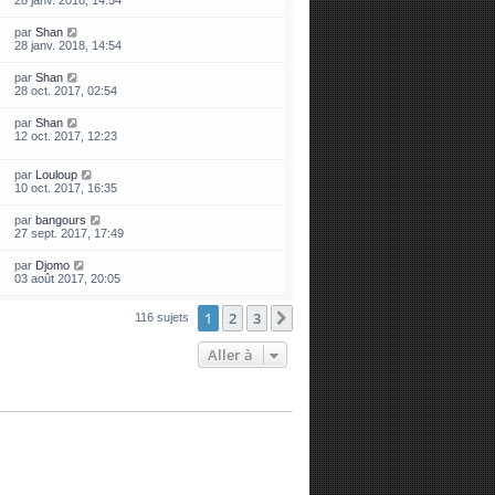
28 janv. 2018, 14:54
par
Shan
28 janv. 2018, 14:54
par
Shan
28 oct. 2017, 02:54
par
Shan
12 oct. 2017, 12:23
par
Louloup
10 oct. 2017, 16:35
par
bangours
27 sept. 2017, 17:49
par
Djomo
03 août 2017, 20:05
1
2
3
Suivante
116 sujets
Aller à