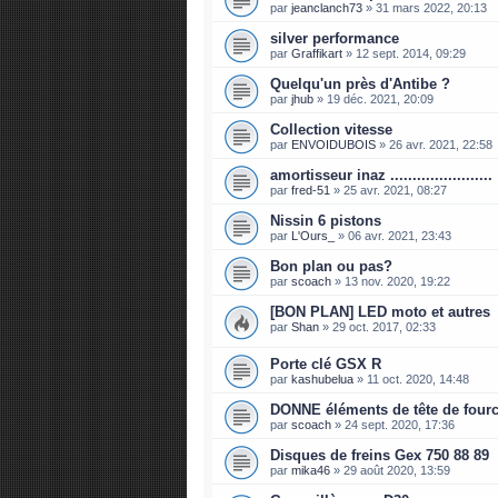
par
jeanclanch73
»
31 mars 2022, 20:13
silver performance
par
Graffikart
»
12 sept. 2014, 09:29
Quelqu'un près d'Antibe ?
par
jhub
»
19 déc. 2021, 20:09
Collection vitesse
par
ENVOIDUBOIS
»
26 avr. 2021, 22:58
amortisseur inaz .......................
par
fred-51
»
25 avr. 2021, 08:27
Nissin 6 pistons
par
L'Ours_
»
06 avr. 2021, 23:43
Bon plan ou pas?
par
scoach
»
13 nov. 2020, 19:22
[BON PLAN] LED moto et autres
par
Shan
»
29 oct. 2017, 02:33
Porte clé GSX R
par
kashubelua
»
11 oct. 2020, 14:48
DONNE éléments de tête de fourc
par
scoach
»
24 sept. 2020, 17:36
Disques de freins Gex 750 88 89
par
mika46
»
29 août 2020, 13:59