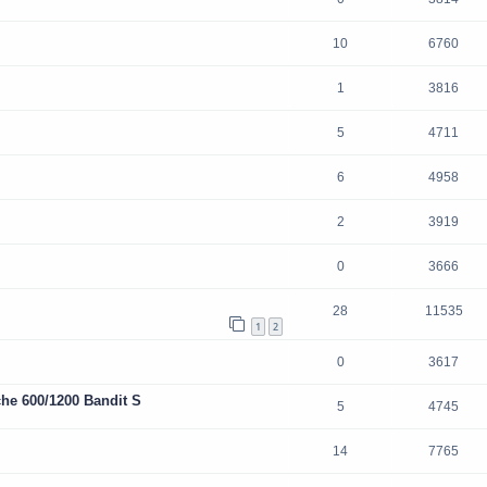
10
6760
1
3816
5
4711
6
4958
2
3919
0
3666
28
11535
1
2
0
3617
he 600/1200 Bandit S
5
4745
14
7765