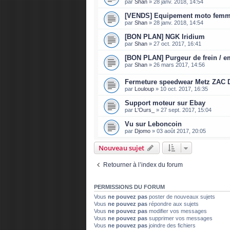
par
Shan
»
28 janv. 2018, 14:54
[VENDS] Equipement moto fem
par
Shan
»
28 janv. 2018, 14:54
[BON PLAN] NGK Iridium
par
Shan
»
27 oct. 2017, 16:41
[BON PLAN] Purgeur de frein / 
par
Shan
»
26 mars 2017, 14:56
Fermeture speedwear Metz ZAC 
par
Louloup
»
10 oct. 2017, 16:35
Support moteur sur Ebay
par
L'Ours_
»
27 sept. 2017, 15:04
Vu sur Leboncoin
par
Djomo
»
03 août 2017, 20:05
Nouveau sujet
Retourner à l’index du forum
PERMISSIONS DU FORUM
Vous
ne pouvez pas
poster de nouveaux sujets
Vous
ne pouvez pas
répondre aux sujets
Vous
ne pouvez pas
modifier vos messages
Vous
ne pouvez pas
supprimer vos messages
Vous
ne pouvez pas
joindre des fichiers