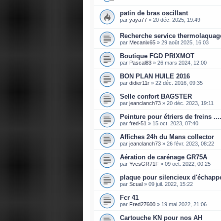
patin de bras oscillant
par
yaya77
»
20 déc. 2025, 19:49
Recherche service thermolaquage
par
Mecanix65
»
29 août 2025, 16:03
Boutique FGD PRIXMOT
par
Pascal83
»
26 mars 2024, 12:00
BON PLAN HUILE 2016
par
didier11r
»
22 déc. 2016, 09:35
Selle confort BAGSTER
par
jeanclanch73
»
20 déc. 2023, 19:11
Peinture pour étriers de freins ....
par
fred-51
»
15 oct. 2023, 07:40
Affiches 24h du Mans collector
par
jeanclanch73
»
26 févr. 2023, 08:22
Aération de carénage GR75A
par
YvesGR71F
»
09 oct. 2022, 00:25
plaque pour silencieux d'échap
par
Scual
»
09 juil. 2022, 15:22
Fcr 41
par
Fred27600
»
19 mai 2022, 21:06
Cartouche KN pour nos AH