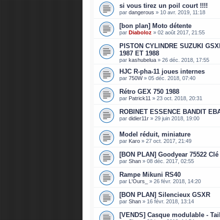
si vous tirez un poil court !!!!
par
dangerous
»
10 avr. 2019, 11:18
[bon plan] Moto détente
par
Diaboloz
»
02 août 2017, 21:55
PISTON CYLINDRE SUZUKI GSXR
1987 ET 1988
par
kashubelua
»
26 déc. 2018, 17:55
HJC R-pha-11 joues internes
par
750W
»
05 déc. 2018, 07:40
Rétro GEX 750 1988
par
Patrick11
»
23 oct. 2018, 20:31
ROBINET ESSENCE BANDIT EB
par
didier11r
»
29 juin 2018, 19:00
Model réduit, miniature
par
Karo
»
27 oct. 2017, 21:49
[BON PLAN] Goodyear 75522 Clé
par
Shan
»
08 déc. 2017, 02:55
Rampe Mikuni RS40
par
L'Ours_
»
26 févr. 2018, 14:20
[BON PLAN] Silencieux GSXR
par
Shan
»
16 févr. 2018, 13:14
[VENDS] Casque modulable - Tai