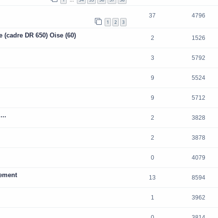
…
37
4796
1
2
3
 (cadre DR 650) Oise (60)
2
1526
3
5792
9
5524
9
5712
...
2
3828
2
3878
0
4079
pement
13
8594
1
3962
0
3814