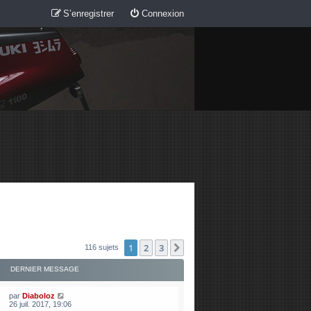
S’enregistrer
Connexion
1
2
3
Suivante
116 sujets
DERNIER MESSAGE
par
Diaboloz
26 juil. 2017, 19:06