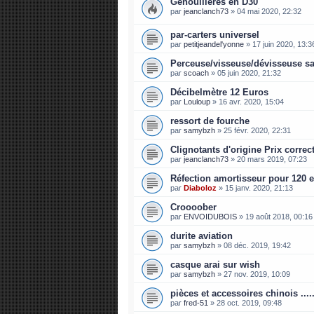
Genouillères en D30
par
jeanclanch73
»
04 mai 2020, 22:32
par-carters universel
par
petitjeandel'yonne
»
17 juin 2020, 13:3
Perceuse/visseuse/dévisseuse s
par
scoach
»
05 juin 2020, 21:32
Décibelmètre 12 Euros
par
Louloup
»
16 avr. 2020, 15:04
ressort de fourche
par
samybzh
»
25 févr. 2020, 22:31
Clignotants d'origine Prix correct 
par
jeanclanch73
»
20 mars 2019, 07:23
Réfection amortisseur pour 120 
par
Diaboloz
»
15 janv. 2020, 21:13
Croooober
par
ENVOIDUBOIS
»
19 août 2018, 00:16
durite aviation
par
samybzh
»
08 déc. 2019, 19:42
casque arai sur wish
par
samybzh
»
27 nov. 2019, 10:09
pièces et accessoires chinois .......
par
fred-51
»
28 oct. 2019, 09:48