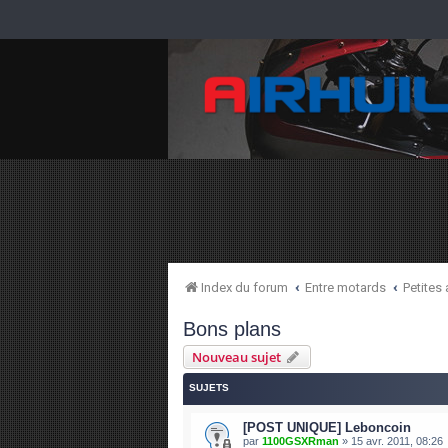
Index du forum
Entre motards
Petites
Bons plans
Nouveau sujet
SUJETS
[POST UNIQUE] Leboncoin
par
1100GSXRman
»
15 avr. 2011, 08:26