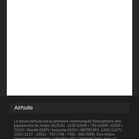
Airhuile
Le forum Airhuile est la première communauté francophone des
passionnés de motos SUZUKI : 1100 GSXR / 750 GSXR / GSXF /
GSXG / Bandit (GSF) / Inazuma (GSX) / MOTEURS: 1200 (1157) -
1100 (1127 - 1052) - 750 (749 - 748) - 600 (599). Des motos
désormais anciennes, collection et/ou "vintage" mais avec un