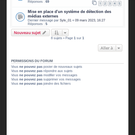
Réponses :
69
1
2
3
4
5
Mise en place d'un système de détection des
médias externes
Dernier message par
Sylv_01
«
09 mars 2023, 16:27
Réponses :
5
Nouveau sujet
8 sujets • Page
1
sur
1
Aller à
PERMISSIONS DU FORUM
Vous
ne pouvez pas
poster de nouveaux sujets
Vous
ne pouvez pas
répondre aux sujets
Vous
ne pouvez pas
modifier vos messages
Vous
ne pouvez pas
supprimer vos messages
Vous
ne pouvez pas
joindre des fichiers