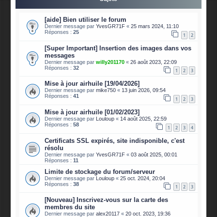
[aide] Bien utiliser le forum
Dernier message par
YvesGR71F
«
25 mars 2024, 11:10
Réponses :
25
1
2
[Super Important] Insertion des images dans vos
messages
Dernier message par
willy201170
«
26 août 2023, 22:09
Réponses :
32
1
2
3
Mise à jour airhuile [19/04/2026]
Dernier message par
mike750
«
13 juin 2026, 09:54
Réponses :
41
1
2
3
Mise à jour airhuile [01/02/2023]
Dernier message par
Louloup
«
14 août 2025, 22:59
Réponses :
58
1
2
3
4
Certificats SSL expirés, site indisponible, c'est
résolu
Dernier message par
YvesGR71F
«
03 août 2025, 00:01
Réponses :
11
Limite de stockage du forum/serveur
Dernier message par
Louloup
«
25 oct. 2024, 20:04
Réponses :
38
1
2
3
[Nouveau] Inscrivez-vous sur la carte des
membres du site
Dernier message par
alex20117
«
20 oct. 2023, 19:36