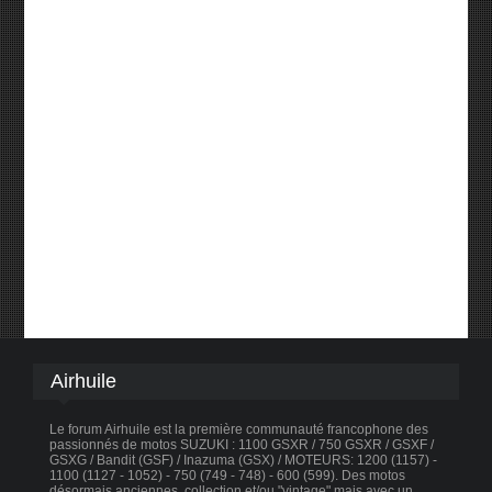
Airhuile
Le forum Airhuile est la première communauté francophone des
passionnés de motos SUZUKI : 1100 GSXR / 750 GSXR / GSXF /
GSXG / Bandit (GSF) / Inazuma (GSX) / MOTEURS: 1200 (1157) -
1100 (1127 - 1052) - 750 (749 - 748) - 600 (599). Des motos
désormais anciennes, collection et/ou "vintage" mais avec un