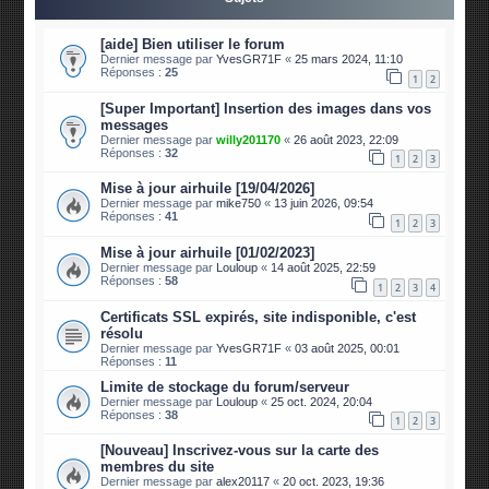
[aide] Bien utiliser le forum
Dernier message par
YvesGR71F
«
25 mars 2024, 11:10
Réponses :
25
1
2
[Super Important] Insertion des images dans vos
messages
Dernier message par
willy201170
«
26 août 2023, 22:09
Réponses :
32
1
2
3
Mise à jour airhuile [19/04/2026]
Dernier message par
mike750
«
13 juin 2026, 09:54
Réponses :
41
1
2
3
Mise à jour airhuile [01/02/2023]
Dernier message par
Louloup
«
14 août 2025, 22:59
Réponses :
58
1
2
3
4
Certificats SSL expirés, site indisponible, c'est
résolu
Dernier message par
YvesGR71F
«
03 août 2025, 00:01
Réponses :
11
Limite de stockage du forum/serveur
Dernier message par
Louloup
«
25 oct. 2024, 20:04
Réponses :
38
1
2
3
[Nouveau] Inscrivez-vous sur la carte des
membres du site
Dernier message par
alex20117
«
20 oct. 2023, 19:36