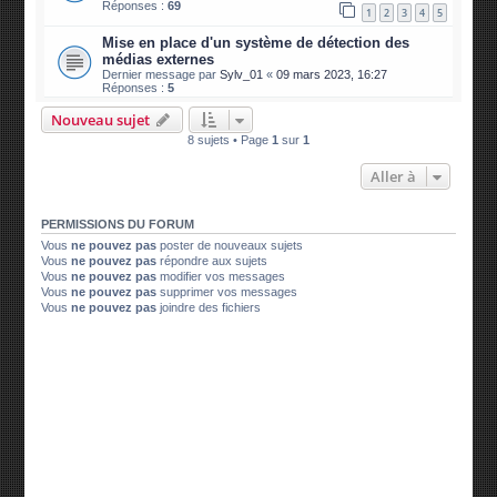
Réponses :
69
1
2
3
4
5
Mise en place d'un système de détection des
médias externes
Dernier message par
Sylv_01
«
09 mars 2023, 16:27
Réponses :
5
Nouveau sujet
8 sujets • Page
1
sur
1
Aller à
PERMISSIONS DU FORUM
Vous
ne pouvez pas
poster de nouveaux sujets
Vous
ne pouvez pas
répondre aux sujets
Vous
ne pouvez pas
modifier vos messages
Vous
ne pouvez pas
supprimer vos messages
Vous
ne pouvez pas
joindre des fichiers