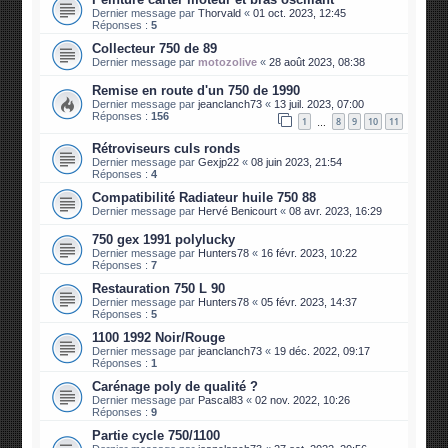
Dernier message par
Thorvald
«
01 oct. 2023, 12:45
Réponses :
5
Collecteur 750 de 89
Dernier message par
motozolive
«
28 août 2023, 08:38
Remise en route d'un 750 de 1990
Dernier message par
jeanclanch73
«
13 juil. 2023, 07:00
Réponses :
156
1
8
9
10
11
…
Rétroviseurs culs ronds
Dernier message par
Gexjp22
«
08 juin 2023, 21:54
Réponses :
4
Compatibilité Radiateur huile 750 88
Dernier message par
Hervé Benicourt
«
08 avr. 2023, 16:29
750 gex 1991 polylucky
Dernier message par
Hunters78
«
16 févr. 2023, 10:22
Réponses :
7
Restauration 750 L 90
Dernier message par
Hunters78
«
05 févr. 2023, 14:37
Réponses :
5
1100 1992 Noir/Rouge
Dernier message par
jeanclanch73
«
19 déc. 2022, 09:17
Réponses :
1
Carénage poly de qualité ?
Dernier message par
Pascal83
«
02 nov. 2022, 10:26
Réponses :
9
Partie cycle 750/1100