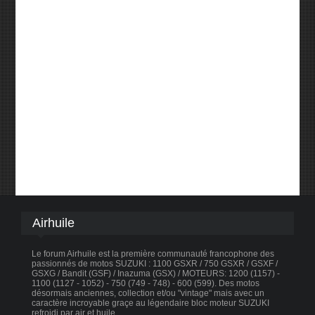
Airhuile
Le forum Airhuile est la première communauté francophone des
passionnés de motos SUZUKI : 1100 GSXR / 750 GSXR / GSXF /
GSXG / Bandit (GSF) / Inazuma (GSX) / MOTEURS: 1200 (1157) -
1100 (1127 - 1052) - 750 (749 - 748) - 600 (599). Des motos
désormais anciennes, collection et/ou "vintage" mais avec un
caractère incroyable graçe au légendaire bloc moteur SUZUKI
refroidi par air et huile.