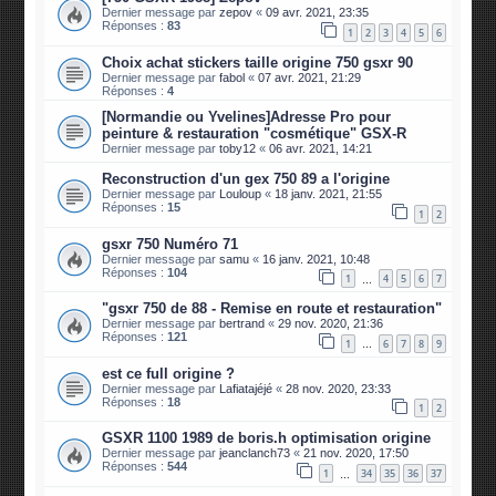
Dernier message par
zepov
«
09 avr. 2021, 23:35
Réponses :
83
1
2
3
4
5
6
Choix achat stickers taille origine 750 gsxr 90
Dernier message par
fabol
«
07 avr. 2021, 21:29
Réponses :
4
[Normandie ou Yvelines]Adresse Pro pour
peinture & restauration "cosmétique" GSX-R
Dernier message par
toby12
«
06 avr. 2021, 14:21
Reconstruction d'un gex 750 89 a l'origine
Dernier message par
Louloup
«
18 janv. 2021, 21:55
Réponses :
15
1
2
gsxr 750 Numéro 71
Dernier message par
samu
«
16 janv. 2021, 10:48
Réponses :
104
1
4
5
6
7
…
"gsxr 750 de 88 - Remise en route et restauration"
Dernier message par
bertrand
«
29 nov. 2020, 21:36
Réponses :
121
1
6
7
8
9
…
est ce full origine ?
Dernier message par
Lafiatajéjé
«
28 nov. 2020, 23:33
Réponses :
18
1
2
GSXR 1100 1989 de boris.h optimisation origine
Dernier message par
jeanclanch73
«
21 nov. 2020, 17:50
Réponses :
544
1
34
35
36
37
…