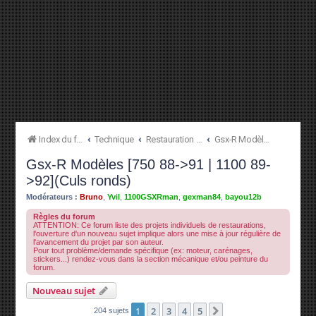
Index du forum
Technique
Restauration à l'origine
Gsx-R Modèles [750 88->91 | 1100 89->92](Culs ronds)
Gsx-R Modèles [750 88->91 | 1100 89-
>92](Culs ronds)
Modérateurs :
Bruno
,
Yvil
,
1100GSXRman
,
gexman84
,
bayou12b
Règles du forum
ATTENTION: Ce forum liste des projets individuels de restaurations,
l'ouverture d'un nouveau sujet implique alors une mise à jour régulière de
l'avancement du projet par son auteur.
Pour tout problème/demande spécifique (ex: moteur, carénages,
stickers...) rendez-vous dans la section mécanique et/ou peinture du
forum.
Nouveau sujet
1
2
3
4
5
Suivante
204 sujets