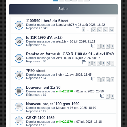
Sujets
1100R90 libéré du Street !
Dernier message par
jeanclanch73
«
08 août 2026, 16:22
Réponses :
841
1
54
55
56
57
…
le 11R 1990 d'Alex12r
Dernier message par
alex12r
«
20 juil. 2026, 21:21
Réponses :
50
1
2
3
4
Remise en forme du GSXR 1100 de 91 - Alex11R49
Dernier message par
Alex11R49
«
16 juin 2026, 08:07
Réponses :
86
1
2
3
4
5
6
7R90 street
Dernier message par
jhub
«
12 avr. 2026, 13:45
Réponses :
54
1
2
3
4
Louvoiement 11r 90
Dernier message par
willy201170
«
01 janv. 2026, 20:50
Réponses :
19
1
2
Nouveau projet 1100 gsxr 1990
Dernier message par
Mataud
«
16 oct. 2025, 18:10
Réponses :
12
GSXR 1100 1989
Dernier message par
willy201170
«
07 juil. 2025, 13:18
Réponses :
13