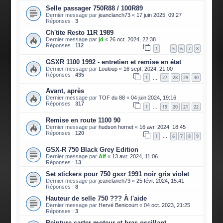
Selle passager 750R88 / 100R89
Dernier message par
jeanclanch73
«
17 juin 2025, 09:27
Réponses :
3
Ch'tite Resto 11R 1989
Dernier message par
jd
«
26 oct. 2024, 22:38
Réponses :
112
1
5
6
7
8
…
GSXR 1100 1992 - entretien et remise en état
Dernier message par
Louloup
«
16 sept. 2024, 21:00
Réponses :
435
1
27
28
29
30
…
Avant, après
Dernier message par
TOF du 88
«
04 juin 2024, 19:16
Réponses :
317
1
19
20
21
22
…
Remise en route 1100 90
Dernier message par
hudson hornet
«
16 avr. 2024, 18:45
Réponses :
120
1
6
7
8
9
…
GSX-R 750 Black Grey Edition
Dernier message par
Alf
«
13 avr. 2024, 11:06
Réponses :
13
Set stickers pour 750 gsxr 1991 noir gris violet
Dernier message par
jeanclanch73
«
25 févr. 2024, 15:41
Réponses :
8
Hauteur de selle 750 ??? À l'aide
Dernier message par
Hervé Benicourt
«
04 oct. 2023, 21:25
Réponses :
3
Peinture carter moteur et bras oscillant