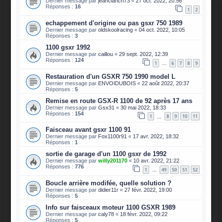
Dernier message par
jeanclanch73
«
27 oct. 2022, 20:56
Réponses :
16
1
2
echappement d'origine ou pas gsxr 750 1989
Dernier message par
oldskoolracing
«
04 oct. 2022, 10:05
Réponses :
3
1100 gsxr 1992
Dernier message par
caillou
«
29 sept. 2022, 12:39
Réponses :
124
1
6
7
8
9
…
Restauration d'un GSXR 750 1990 model L
Dernier message par
ENVOIDUBOIS
«
22 août 2022, 20:37
Réponses :
5
Remise en route GSX-R 1100 de 92 après 17 ans
Dernier message par
Gsx31
«
30 mai 2022, 18:33
Réponses :
154
1
8
9
10
11
…
Faisceau avant gsxr 1100 91
Dernier message par
Fox1100r91
«
17 avr. 2022, 18:32
Réponses :
1
sortie de garage d'un 1100 gsxr de 1992
Dernier message par
willy201170
«
10 avr. 2022, 21:22
Réponses :
776
1
49
50
51
52
…
Boucle arrière modifée, quelle solution ?
Dernier message par
didier11r
«
27 févr. 2022, 19:00
Réponses :
5
Info sur faisceaux moteur 1100 GSXR 1989
Dernier message par
caly78
«
18 févr. 2022, 09:22
Réponses :
5