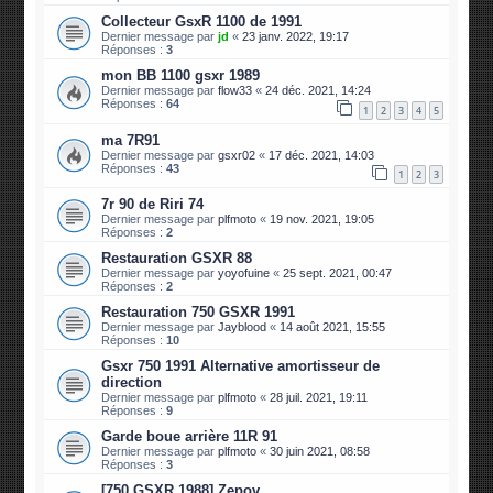
Collecteur GsxR 1100 de 1991
Dernier message par
jd
«
23 janv. 2022, 19:17
Réponses :
3
mon BB 1100 gsxr 1989
Dernier message par
flow33
«
24 déc. 2021, 14:24
Réponses :
64
1
2
3
4
5
ma 7R91
Dernier message par
gsxr02
«
17 déc. 2021, 14:03
Réponses :
43
1
2
3
7r 90 de Riri 74
Dernier message par
plfmoto
«
19 nov. 2021, 19:05
Réponses :
2
Restauration GSXR 88
Dernier message par
yoyofuine
«
25 sept. 2021, 00:47
Réponses :
2
Restauration 750 GSXR 1991
Dernier message par
Jayblood
«
14 août 2021, 15:55
Réponses :
10
Gsxr 750 1991 Alternative amortisseur de
direction
Dernier message par
plfmoto
«
28 juil. 2021, 19:11
Réponses :
9
Garde boue arrière 11R 91
Dernier message par
plfmoto
«
30 juin 2021, 08:58
Réponses :
3
[750 GSXR 1988] Zepov