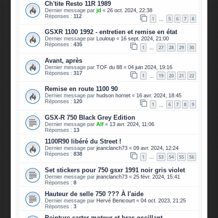
Ch'tite Resto 11R 1989
Dernier message par
jd
«
26 oct. 2024, 22:38
Réponses :
112
1
5
6
7
8
…
GSXR 1100 1992 - entretien et remise en état
Dernier message par
Louloup
«
16 sept. 2024, 21:00
Réponses :
435
1
27
28
29
30
…
Avant, après
Dernier message par
TOF du 88
«
04 juin 2024, 19:16
Réponses :
317
1
19
20
21
22
…
Remise en route 1100 90
Dernier message par
hudson hornet
«
16 avr. 2024, 18:45
Réponses :
120
1
6
7
8
9
…
GSX-R 750 Black Grey Edition
Dernier message par
Alf
«
13 avr. 2024, 11:06
Réponses :
13
1100R90 libéré du Street !
Dernier message par
jeanclanch73
«
09 avr. 2024, 12:24
Réponses :
838
1
53
54
55
56
…
Set stickers pour 750 gsxr 1991 noir gris violet
Dernier message par
jeanclanch73
«
25 févr. 2024, 15:41
Réponses :
8
Hauteur de selle 750 ??? À l'aide
Dernier message par
Hervé Benicourt
«
04 oct. 2023, 21:25
Réponses :
3
Peinture carter moteur et bras oscillant