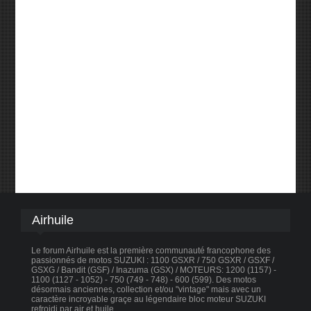
Airhuile
Le forum Airhuile est la première communauté francophone des
passionnés de motos SUZUKI : 1100 GSXR / 750 GSXR / GSXF /
GSXG / Bandit (GSF) / Inazuma (GSX) / MOTEURS: 1200 (1157) -
1100 (1127 - 1052) - 750 (749 - 748) - 600 (599). Des motos
désormais anciennes, collection et/ou "vintage" mais avec un
caractère incroyable graçe au légendaire bloc moteur SUZUKI
refroidi par air et huile.