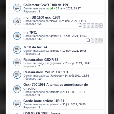
Collecteur GsxR 1100 de 1991
Dernier message par
jd
«
23 janv. 2022, 19:17
Réponses :
3
mon BB 1100 gsxr 1989
Dernier message par
flow33
«
24 déc. 2021, 14:24
Réponses :
64
1
2
3
4
5
ma 7R91
Dernier message par
gsxr02
«
17 déc. 2021, 14:03
Réponses :
43
1
2
3
7r 90 de Riri 74
Dernier message par
plfmoto
«
19 nov. 2021, 19:05
Réponses :
2
Restauration GSXR 88
Dernier message par
yoyofuine
«
25 sept. 2021, 00:47
Réponses :
2
Restauration 750 GSXR 1991
Dernier message par
Jayblood
«
14 août 2021, 15:55
Réponses :
10
Gsxr 750 1991 Alternative amortisseur de
direction
Dernier message par
plfmoto
«
28 juil. 2021, 19:11
Réponses :
9
Garde boue arrière 11R 91
Dernier message par
plfmoto
«
30 juin 2021, 08:58
Réponses :
3
[750 GSXR 1988] Zepov