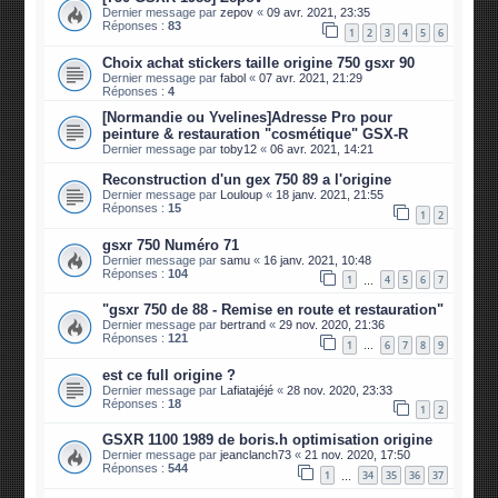
Dernier message par
zepov
«
09 avr. 2021, 23:35
Réponses :
83
1
2
3
4
5
6
Choix achat stickers taille origine 750 gsxr 90
Dernier message par
fabol
«
07 avr. 2021, 21:29
Réponses :
4
[Normandie ou Yvelines]Adresse Pro pour
peinture & restauration "cosmétique" GSX-R
Dernier message par
toby12
«
06 avr. 2021, 14:21
Reconstruction d'un gex 750 89 a l'origine
Dernier message par
Louloup
«
18 janv. 2021, 21:55
Réponses :
15
1
2
gsxr 750 Numéro 71
Dernier message par
samu
«
16 janv. 2021, 10:48
Réponses :
104
1
4
5
6
7
…
"gsxr 750 de 88 - Remise en route et restauration"
Dernier message par
bertrand
«
29 nov. 2020, 21:36
Réponses :
121
1
6
7
8
9
…
est ce full origine ?
Dernier message par
Lafiatajéjé
«
28 nov. 2020, 23:33
Réponses :
18
1
2
GSXR 1100 1989 de boris.h optimisation origine
Dernier message par
jeanclanch73
«
21 nov. 2020, 17:50
Réponses :
544
1
34
35
36
37
…