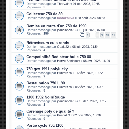
Dernier message par
Thorvald
«
01 oct. 2023, 12:45
Réponses :
5
Collecteur 750 de 89
Dernier message par
motozolive
«
28 août 2023, 08:38
Remise en route d'un 750 de 1990
Dernier message par
jeanclanch73
«
13 juil. 2023, 07:00
Réponses :
156
1
8
9
10
11
…
Rétroviseurs culs ronds
Dernier message par
Gexjp22
«
08 juin 2023, 21:54
Réponses :
4
Compatibilité Radiateur huile 750 88
Dernier message par
Hervé Benicourt
«
08 avr. 2023, 16:29
750 gex 1991 polylucky
Dernier message par
Hunters78
«
16 févr. 2023, 10:22
Réponses :
7
Restauration 750 L 90
Dernier message par
Hunters78
«
05 févr. 2023, 14:37
Réponses :
5
1100 1992 Noir/Rouge
Dernier message par
jeanclanch73
«
19 déc. 2022, 09:17
Réponses :
1
Carénage poly de qualité ?
Dernier message par
Pascal83
«
02 nov. 2022, 10:26
Réponses :
9
Partie cycle 750/1100