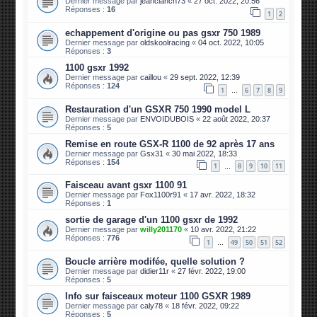
Dernier message par
jeanclanch73
«
27 oct. 2022, 20:56
Réponses :
16
1
2
echappement d'origine ou pas gsxr 750 1989
Dernier message par
oldskoolracing
«
04 oct. 2022, 10:05
Réponses :
3
1100 gsxr 1992
Dernier message par
caillou
«
29 sept. 2022, 12:39
Réponses :
124
1
6
7
8
9
…
Restauration d'un GSXR 750 1990 model L
Dernier message par
ENVOIDUBOIS
«
22 août 2022, 20:37
Réponses :
5
Remise en route GSX-R 1100 de 92 après 17 ans
Dernier message par
Gsx31
«
30 mai 2022, 18:33
Réponses :
154
1
8
9
10
11
…
Faisceau avant gsxr 1100 91
Dernier message par
Fox1100r91
«
17 avr. 2022, 18:32
Réponses :
1
sortie de garage d'un 1100 gsxr de 1992
Dernier message par
willy201170
«
10 avr. 2022, 21:22
Réponses :
776
1
49
50
51
52
…
Boucle arrière modifée, quelle solution ?
Dernier message par
didier11r
«
27 févr. 2022, 19:00
Réponses :
5
Info sur faisceaux moteur 1100 GSXR 1989
Dernier message par
caly78
«
18 févr. 2022, 09:22
Réponses :
5