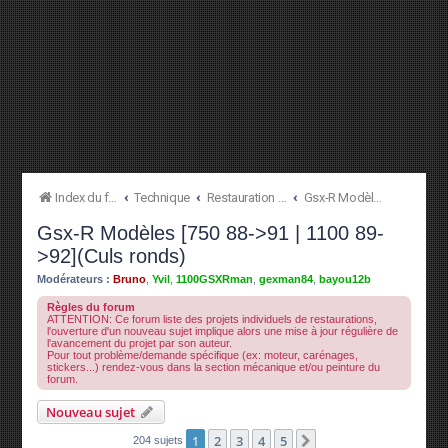
Index du forum
Technique
Restauration à l'origine
Gsx-R Modèles [750 88->91 | 1100 89->92](Culs ronds)
Gsx-R Modèles [750 88->91 | 1100 89-
>92](Culs ronds)
Modérateurs :
Bruno
,
Yvil
,
1100GSXRman
,
gexman84
,
bayou12b
Règles du forum
ATTENTION: Ce forum liste des projets individuels de restaurations,
l'ouverture d'un nouveau sujet implique alors une mise à jour régulière de
l'avancement du projet par son auteur.
Pour tout problème/demande spécifique (ex: moteur, carénages,
stickers...) rendez-vous dans la section mécanique et/ou peinture du
forum.
Nouveau sujet
1
2
3
4
5
Suivante
204 sujets