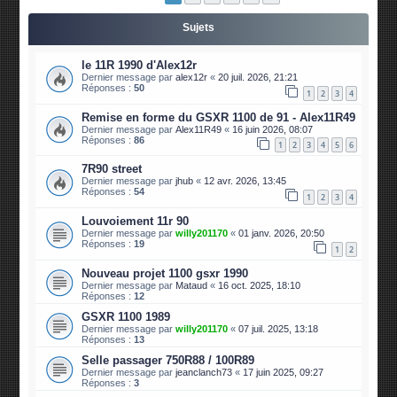
Sujets
le 11R 1990 d'Alex12r
Dernier message par
alex12r
«
20 juil. 2026, 21:21
Réponses :
50
1
2
3
4
Remise en forme du GSXR 1100 de 91 - Alex11R49
Dernier message par
Alex11R49
«
16 juin 2026, 08:07
Réponses :
86
1
2
3
4
5
6
7R90 street
Dernier message par
jhub
«
12 avr. 2026, 13:45
Réponses :
54
1
2
3
4
Louvoiement 11r 90
Dernier message par
willy201170
«
01 janv. 2026, 20:50
Réponses :
19
1
2
Nouveau projet 1100 gsxr 1990
Dernier message par
Mataud
«
16 oct. 2025, 18:10
Réponses :
12
GSXR 1100 1989
Dernier message par
willy201170
«
07 juil. 2025, 13:18
Réponses :
13
Selle passager 750R88 / 100R89
Dernier message par
jeanclanch73
«
17 juin 2025, 09:27
Réponses :
3