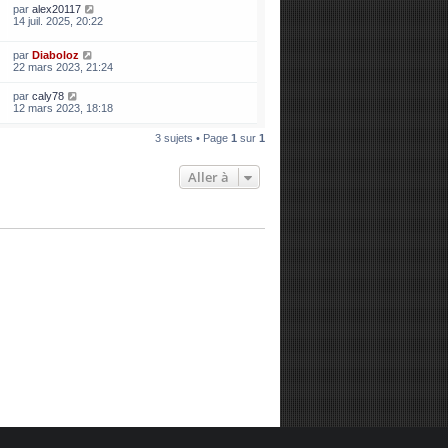
par
alex20117
14 juil. 2025, 20:22
par
Diaboloz
22 mars 2023, 21:24
par
caly78
12 mars 2023, 18:18
3 sujets • Page
1
sur
1
Aller à