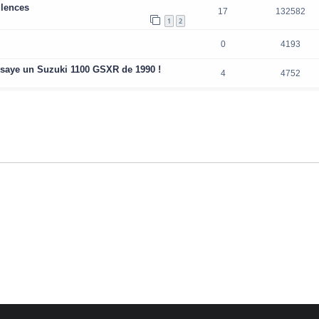
ulences
17
132582
1
2
0
4193
essaye un Suzuki 1100 GSXR de 1990 !
4
4752