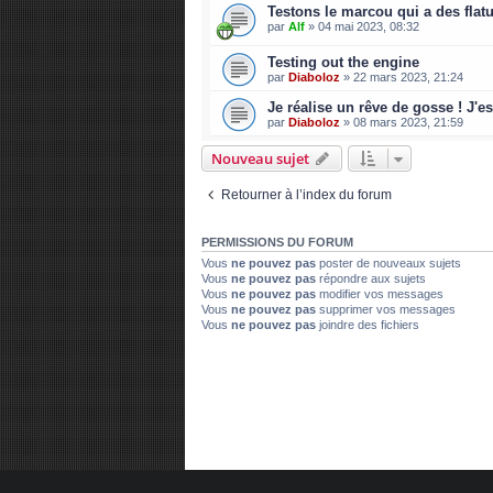
Testons le marcou qui a des flat
par
Alf
»
04 mai 2023, 08:32
Testing out the engine
par
Diaboloz
»
22 mars 2023, 21:24
Je réalise un rêve de gosse ! J'
par
Diaboloz
»
08 mars 2023, 21:59
Nouveau sujet
Retourner à l’index du forum
PERMISSIONS DU FORUM
Vous
ne pouvez pas
poster de nouveaux sujets
Vous
ne pouvez pas
répondre aux sujets
Vous
ne pouvez pas
modifier vos messages
Vous
ne pouvez pas
supprimer vos messages
Vous
ne pouvez pas
joindre des fichiers