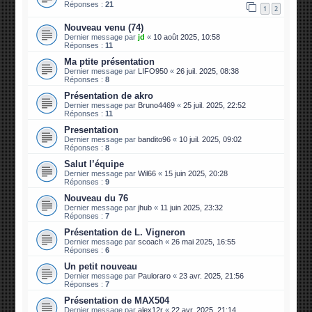
Réponses :
21
1
2
Nouveau venu (74)
Dernier message par
jd
«
10 août 2025, 10:58
Réponses :
11
Ma ptite présentation
Dernier message par
LIFO950
«
26 juil. 2025, 08:38
Réponses :
8
Présentation de akro
Dernier message par
Bruno4469
«
25 juil. 2025, 22:52
Réponses :
11
Presentation
Dernier message par
bandito96
«
10 juil. 2025, 09:02
Réponses :
8
Salut l’équipe
Dernier message par
Wil66
«
15 juin 2025, 20:28
Réponses :
9
Nouveau du 76
Dernier message par
jhub
«
11 juin 2025, 23:32
Réponses :
7
Présentation de L. Vigneron
Dernier message par
scoach
«
26 mai 2025, 16:55
Réponses :
6
Un petit nouveau
Dernier message par
Pauloraro
«
23 avr. 2025, 21:56
Réponses :
7
Présentation de MAX504
Dernier message par
alex12r
«
22 avr. 2025, 21:14