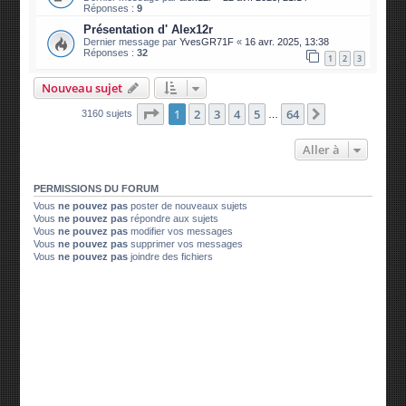
Réponses :
9
Présentation d' Alex12r
Dernier message par
YvesGR71F
«
16 avr. 2025, 13:38
Réponses :
32
1
2
3
Nouveau sujet
Page
1
sur
64
1
2
3
4
5
64
Suivante
3160 sujets
…
Aller à
PERMISSIONS DU FORUM
Vous
ne pouvez pas
poster de nouveaux sujets
Vous
ne pouvez pas
répondre aux sujets
Vous
ne pouvez pas
modifier vos messages
Vous
ne pouvez pas
supprimer vos messages
Vous
ne pouvez pas
joindre des fichiers