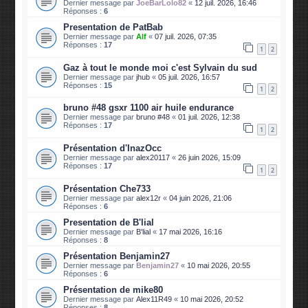
Dernier message par
JoeBarLolo82
«
12 juil. 2026, 16:46
Réponses :
6
Presentation de PatBab
Dernier message par
Alf
«
07 juil. 2026, 07:35
Réponses :
17
1
2
Gaz à tout le monde moi c'est Sylvain du sud
Dernier message par
jhub
«
05 juil. 2026, 16:57
Réponses :
15
1
2
bruno #48 gsxr 1100 air huile endurance
Dernier message par
bruno #48
«
01 juil. 2026, 12:38
Réponses :
17
1
2
Présentation d'InazOcc
Dernier message par
alex20117
«
26 juin 2026, 15:09
Réponses :
17
1
2
Présentation Che733
Dernier message par
alex12r
«
04 juin 2026, 21:06
Réponses :
6
Presentation de B'lial
Dernier message par
B'lial
«
17 mai 2026, 16:16
Réponses :
8
Présentation Benjamin27
Dernier message par
Benjamin27
«
10 mai 2026, 20:55
Réponses :
6
Présentation de mike80
Dernier message par
Alex11R49
«
10 mai 2026, 20:52
Réponses :
8