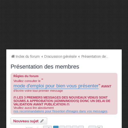
Index du forum
Discussion générale
Présentation des membres
Présentation des membres
Règles du forum
"
Veuillez consulter le
mode d'emploi pour bien vous présenter
"
AVANT
d'écrire votre tout premier message
/!\ LES 3 PREMIERS MESSAGES DES NOUVEAUX VENUS SONT
SOUMIS A APPROBATION (ADMIN/MODOS) DONC UN DELAI DE
VALIDATION AVANT PUBLICATION /!\
Veuillez aussi lire absolument
nos recommandations pour l'insertion d'images dans vos messages
.
Nouveau sujet