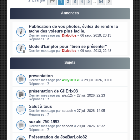
Page
1
sur
64
1
2
3
4
5
64
Suivante
3160 sujets
…
Annonces
Publication de vos photos, évitez de rendre la
tache des voleurs plus facile.
Dernier message par
Diaboloz
«
06 sept. 2019, 23:13
Réponses :
2
Mode d'Emploi pour "bien se présenter"
Dernier message par
Diaboloz
«
09 sept. 2013, 22:48
Sujets
presentation
Dernier message par
willy201170
«
29 juil. 2026, 00:00
Réponses :
7
présentation de GilErix03
Dernier message par
alex12r
«
27 juil. 2026, 22:23
Réponses :
7
Salut à tous
Dernier message par
scoach
«
27 juil. 2026, 14:05
Réponses :
7
suzuki 750 1993
Dernier message par
scoach
«
20 juil. 2026, 18:32
Réponses :
7
Présentation de JoeBarLolo82