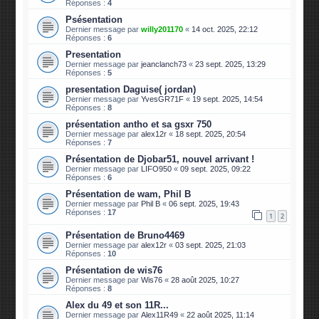
Réponses :
4
Psésentation
Dernier message par
willy201170
«
14 oct. 2025, 22:12
Réponses :
6
Presentation
Dernier message par
jeanclanch73
«
23 sept. 2025, 13:29
Réponses :
5
presentation Daguise( jordan)
Dernier message par
YvesGR71F
«
19 sept. 2025, 14:54
Réponses :
8
présentation antho et sa gsxr 750
Dernier message par
alex12r
«
18 sept. 2025, 20:54
Réponses :
7
Présentation de Djobar51, nouvel arrivant !
Dernier message par
LIFO950
«
09 sept. 2025, 09:22
Réponses :
6
Présentation de wam, Phil B
Dernier message par
Phil B
«
06 sept. 2025, 19:43
Réponses :
17
1
2
Présentation de Bruno4469
Dernier message par
alex12r
«
03 sept. 2025, 21:03
Réponses :
10
Présentation de wis76
Dernier message par
Wis76
«
28 août 2025, 10:27
Réponses :
8
Alex du 49 et son 11R...
Dernier message par
Alex11R49
«
22 août 2025, 11:14