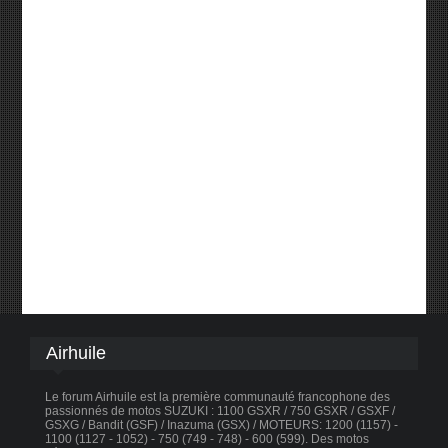
Airhuile
Le forum Airhuile est la première communauté francophone des
passionnés de motos SUZUKI : 1100 GSXR / 750 GSXR / GSXF /
GSXG / Bandit (GSF) / Inazuma (GSX) / MOTEURS: 1200 (1157) -
1100 (1127 - 1052) - 750 (749 - 748) - 600 (599). Des motos