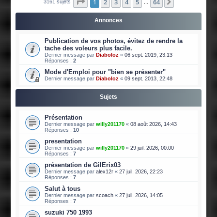
Page
1
sur
64
1
2
3
4
5
64
Suivante
3161 sujets
…
Annonces
Publication de vos photos, évitez de rendre la
tache des voleurs plus facile.
Dernier message par
Diaboloz
«
06 sept. 2019, 23:13
Réponses :
2
Mode d'Emploi pour "bien se présenter"
Dernier message par
Diaboloz
«
09 sept. 2013, 22:48
Sujets
Présentation
Dernier message par
willy201170
«
08 août 2026, 14:43
Réponses :
10
presentation
Dernier message par
willy201170
«
29 juil. 2026, 00:00
Réponses :
7
présentation de GilErix03
Dernier message par
alex12r
«
27 juil. 2026, 22:23
Réponses :
7
Salut à tous
Dernier message par
scoach
«
27 juil. 2026, 14:05
Réponses :
7
suzuki 750 1993