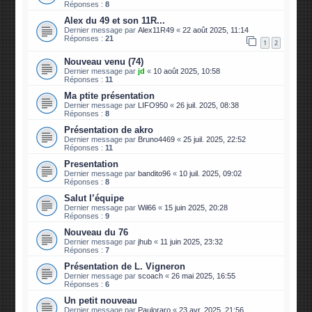
Réponses :
8
Alex du 49 et son 11R...
Dernier message par
Alex11R49
«
22 août 2025, 11:14
Réponses :
21
1
2
Nouveau venu (74)
Dernier message par
jd
«
10 août 2025, 10:58
Réponses :
11
Ma ptite présentation
Dernier message par
LIFO950
«
26 juil. 2025, 08:38
Réponses :
8
Présentation de akro
Dernier message par
Bruno4469
«
25 juil. 2025, 22:52
Réponses :
11
Presentation
Dernier message par
bandito96
«
10 juil. 2025, 09:02
Réponses :
8
Salut l’équipe
Dernier message par
Wil66
«
15 juin 2025, 20:28
Réponses :
9
Nouveau du 76
Dernier message par
jhub
«
11 juin 2025, 23:32
Réponses :
7
Présentation de L. Vigneron
Dernier message par
scoach
«
26 mai 2025, 16:55
Réponses :
6
Un petit nouveau
Dernier message par
Pauloraro
«
23 avr. 2025, 21:56