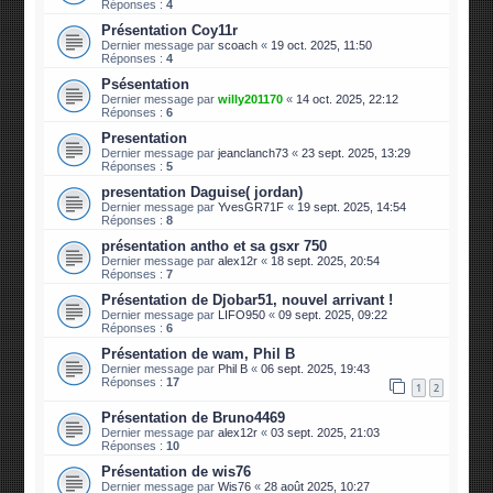
Réponses :
4
Présentation Coy11r
Dernier message par
scoach
«
19 oct. 2025, 11:50
Réponses :
4
Psésentation
Dernier message par
willy201170
«
14 oct. 2025, 22:12
Réponses :
6
Presentation
Dernier message par
jeanclanch73
«
23 sept. 2025, 13:29
Réponses :
5
presentation Daguise( jordan)
Dernier message par
YvesGR71F
«
19 sept. 2025, 14:54
Réponses :
8
présentation antho et sa gsxr 750
Dernier message par
alex12r
«
18 sept. 2025, 20:54
Réponses :
7
Présentation de Djobar51, nouvel arrivant !
Dernier message par
LIFO950
«
09 sept. 2025, 09:22
Réponses :
6
Présentation de wam, Phil B
Dernier message par
Phil B
«
06 sept. 2025, 19:43
Réponses :
17
1
2
Présentation de Bruno4469
Dernier message par
alex12r
«
03 sept. 2025, 21:03
Réponses :
10
Présentation de wis76
Dernier message par
Wis76
«
28 août 2025, 10:27