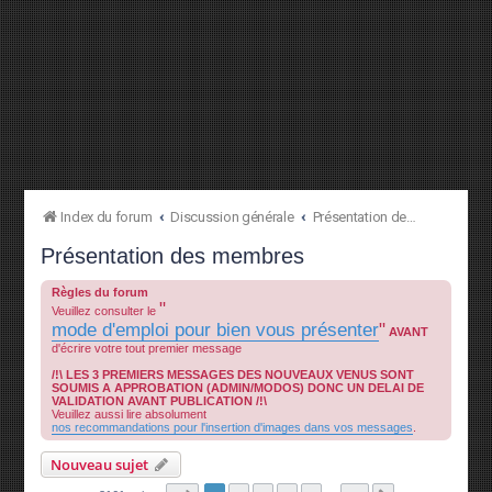
Index du forum
Discussion générale
Présentation des membres
Présentation des membres
Règles du forum
"
Veuillez consulter le
mode d'emploi pour bien vous présenter
"
AVANT
d'écrire votre tout premier message
/!\ LES 3 PREMIERS MESSAGES DES NOUVEAUX VENUS SONT
SOUMIS A APPROBATION (ADMIN/MODOS) DONC UN DELAI DE
VALIDATION AVANT PUBLICATION /!\
Veuillez aussi lire absolument
nos recommandations pour l'insertion d'images dans vos messages
.
Nouveau sujet