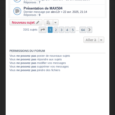
Réponses :
7
Présentation de MAX504
Dernier message par
alex12r
«
22 avr. 2025, 21:14
Réponses :
9
Nouveau sujet
Page
1
sur
64
1
2
3
4
5
64
Suivante
3161 sujets
…
Aller à
PERMISSIONS DU FORUM
Vous
ne pouvez pas
poster de nouveaux sujets
Vous
ne pouvez pas
répondre aux sujets
Vous
ne pouvez pas
modifier vos messages
Vous
ne pouvez pas
supprimer vos messages
Vous
ne pouvez pas
joindre des fichiers