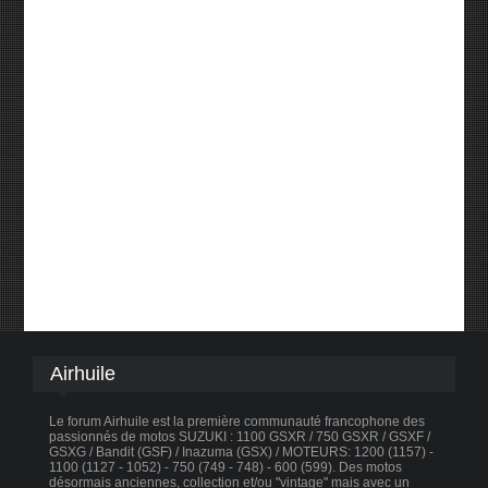
Airhuile
Le forum Airhuile est la première communauté francophone des
passionnés de motos SUZUKI : 1100 GSXR / 750 GSXR / GSXF /
GSXG / Bandit (GSF) / Inazuma (GSX) / MOTEURS: 1200 (1157) -
1100 (1127 - 1052) - 750 (749 - 748) - 600 (599). Des motos
désormais anciennes, collection et/ou "vintage" mais avec un