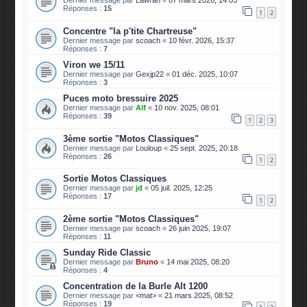
Dernier message par
Lawran
«
07 mars 2026, 14:05
Réponses :
15
1
2
Concentre "la p'tite Chartreuse"
Dernier message par
scoach
«
10 févr. 2026, 15:37
Réponses :
7
Viron we 15/11
Dernier message par
Gexjp22
«
01 déc. 2025, 10:07
Réponses :
3
Puces moto bressuire 2025
Dernier message par
Alf
«
10 nov. 2025, 08:01
Réponses :
39
1
2
3
3ème sortie "Motos Classiques"
Dernier message par
Louloup
«
25 sept. 2025, 20:18
Réponses :
26
1
2
Sortie Motos Classiques
Dernier message par
jd
«
05 juil. 2025, 12:25
Réponses :
17
1
2
2ème sortie "Motos Classiques"
Dernier message par
scoach
«
26 juin 2025, 19:07
Réponses :
11
Sunday Ride Classic
Dernier message par
Bruno
«
14 mai 2025, 08:20
Réponses :
4
Concentration de la Burle Alt 1200
Dernier message par
<mat>
«
21 mars 2025, 08:52
Réponses :
19