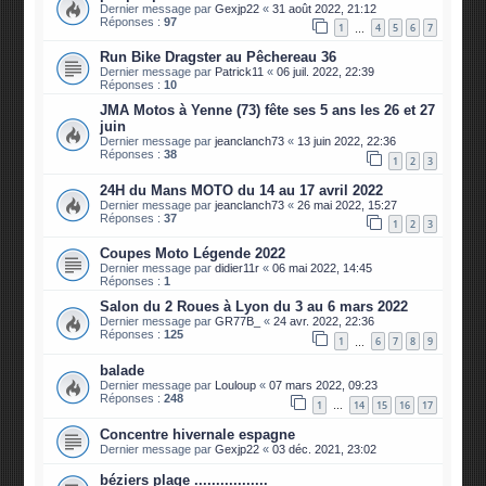
Dernier message par
Gexjp22
«
31 août 2022, 21:12
Réponses :
97
1
4
5
6
7
…
Run Bike Dragster au Pêchereau 36
Dernier message par
Patrick11
«
06 juil. 2022, 22:39
Réponses :
10
JMA Motos à Yenne (73) fête ses 5 ans les 26 et 27
juin
Dernier message par
jeanclanch73
«
13 juin 2022, 22:36
Réponses :
38
1
2
3
24H du Mans MOTO du 14 au 17 avril 2022
Dernier message par
jeanclanch73
«
26 mai 2022, 15:27
Réponses :
37
1
2
3
Coupes Moto Légende 2022
Dernier message par
didier11r
«
06 mai 2022, 14:45
Réponses :
1
Salon du 2 Roues à Lyon du 3 au 6 mars 2022
Dernier message par
GR77B_
«
24 avr. 2022, 22:36
Réponses :
125
1
6
7
8
9
…
balade
Dernier message par
Louloup
«
07 mars 2022, 09:23
Réponses :
248
1
14
15
16
17
…
Concentre hivernale espagne
Dernier message par
Gexjp22
«
03 déc. 2021, 23:02
béziers plage .................