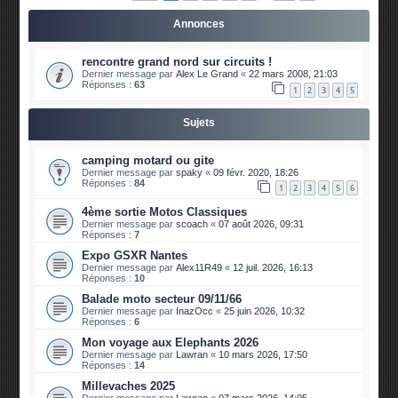
Annonces
rencontre grand nord sur circuits !
Dernier message par
Alex Le Grand
«
22 mars 2008, 21:03
Réponses :
63
1
2
3
4
5
Sujets
camping motard ou gite
Dernier message par
spaky
«
09 févr. 2020, 18:26
Réponses :
84
1
2
3
4
5
6
4ème sortie Motos Classiques
Dernier message par
scoach
«
07 août 2026, 09:31
Réponses :
7
Expo GSXR Nantes
Dernier message par
Alex11R49
«
12 juil. 2026, 16:13
Réponses :
10
Balade moto secteur 09/11/66
Dernier message par
InazOcc
«
25 juin 2026, 10:32
Réponses :
6
Mon voyage aux Elephants 2026
Dernier message par
Lawran
«
10 mars 2026, 17:50
Réponses :
14
Millevaches 2025