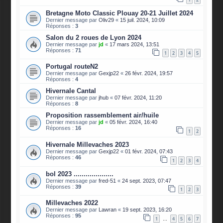
Bretagne Moto Classic Plouay 20-21 Juillet 2024
Dernier message par
Oliv29
«
15 juil. 2024, 10:09
Réponses :
3
Salon du 2 roues de Lyon 2024
Dernier message par
jd
«
17 mars 2024, 13:51
Réponses :
71
1
2
3
4
5
Portugal routeN2
Dernier message par
Gexjp22
«
26 févr. 2024, 19:57
Réponses :
4
Hivernale Cantal
Dernier message par
jhub
«
07 févr. 2024, 11:20
Réponses :
8
Proposition rassemblement air/huile
Dernier message par
jd
«
05 févr. 2024, 16:40
Réponses :
16
1
2
Hivernale Millevaches 2023
Dernier message par
Gexjp22
«
01 févr. 2024, 07:43
Réponses :
46
1
2
3
4
bol 2023 ....................
Dernier message par
fred-51
«
24 sept. 2023, 07:47
Réponses :
39
1
2
3
Millevaches 2022
Dernier message par
Lawran
«
19 sept. 2023, 16:20
Réponses :
95
1
4
5
6
7
…