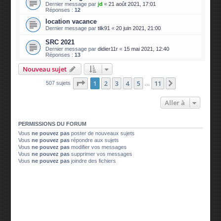
Dernier message par
jd
«
21 août 2021, 17:01
Réponses :
12
location vacance
Dernier message par
tilk91
«
20 juin 2021, 21:00
SRC 2021
Dernier message par
didier11r
«
15 mai 2021, 12:40
Réponses :
13
Nouveau sujet
Page
1
sur
11
1
2
3
4
5
11
Suivante
507 sujets
…
Aller à
PERMISSIONS DU FORUM
Vous
ne pouvez pas
poster de nouveaux sujets
Vous
ne pouvez pas
répondre aux sujets
Vous
ne pouvez pas
modifier vos messages
Vous
ne pouvez pas
supprimer vos messages
Vous
ne pouvez pas
joindre des fichiers