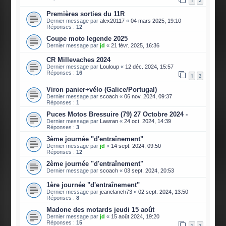
1
2
Premières sorties du 11R
Dernier message par
alex20117
«
04 mars 2025, 19:10
Réponses :
12
Coupe moto legende 2025
Dernier message par
jd
«
21 févr. 2025, 16:36
CR Millevaches 2024
Dernier message par
Louloup
«
12 déc. 2024, 15:57
Réponses :
16
1
2
Viron panier+vélo (Galice/Portugal)
Dernier message par
scoach
«
06 nov. 2024, 09:37
Réponses :
1
Puces Motos Bressuire (79) 27 Octobre 2024 -
Dernier message par
Lawran
«
24 oct. 2024, 14:39
Réponses :
3
3ème journée "d'entraînement"
Dernier message par
jd
«
14 sept. 2024, 09:50
Réponses :
12
2ème journée "d'entraînement"
Dernier message par
scoach
«
03 sept. 2024, 20:53
1ère journée "d'entraînement"
Dernier message par
jeanclanch73
«
02 sept. 2024, 13:50
Réponses :
8
Madone des motards jeudi 15 août
Dernier message par
jd
«
15 août 2024, 19:20
Réponses :
15
1
2