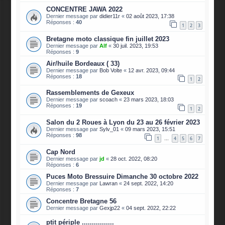
CONCENTRE JAWA 2022
Dernier message par
didier11r
«
02 août 2023, 17:38
Réponses :
40
1
2
3
Bretagne moto classique fin juillet 2023
Dernier message par
Alf
«
30 juil. 2023, 19:53
Réponses :
9
Air/huile Bordeaux ( 33)
Dernier message par
Bob Volte
«
12 avr. 2023, 09:44
Réponses :
18
1
2
Rassemblements de Gexeux
Dernier message par
scoach
«
23 mars 2023, 18:03
Réponses :
19
1
2
Salon du 2 Roues à Lyon du 23 au 26 février 2023
Dernier message par
Sylv_01
«
09 mars 2023, 15:51
Réponses :
98
1
4
5
6
7
…
Cap Nord
Dernier message par
jd
«
28 oct. 2022, 08:20
Réponses :
6
Puces Moto Bressuire Dimanche 30 octobre 2022
Dernier message par
Lawran
«
24 sept. 2022, 14:20
Réponses :
7
Concentre Bretagne 56
Dernier message par
Gexjp22
«
04 sept. 2022, 22:22
ptit périple ................