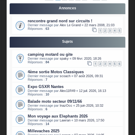
Annonces
rencontre grand nord sur circuits !
Dernier message par
Alex Le Grand
«
22 mars 2008, 21:03
Réponses :
63
1
2
3
4
5
Sujets
camping motard ou gite
Dernier message par
spaky
«
09 févr. 2020, 18:26
Réponses :
84
1
2
3
4
5
6
4ème sortie Motos Classiques
Dernier message par
scoach
«
07 août 2026, 09:31
Réponses :
7
Expo GSXR Nantes
Dernier message par
Alex11R49
«
12 juil. 2026, 16:13
Réponses :
10
Balade moto secteur 09/11/66
Dernier message par
InazOcc
«
25 juin 2026, 10:32
Réponses :
6
Mon voyage aux Elephants 2026
Dernier message par
Lawran
«
10 mars 2026, 17:50
Réponses :
14
Millevaches 2025