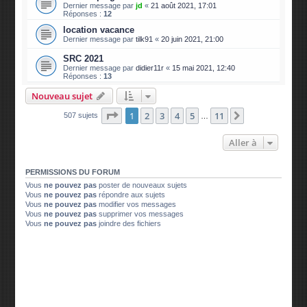
Dernier message par
jd
«
21 août 2021, 17:01
Réponses :
12
location vacance
Dernier message par
tilk91
«
20 juin 2021, 21:00
SRC 2021
Dernier message par
didier11r
«
15 mai 2021, 12:40
Réponses :
13
Nouveau sujet
Page
1
sur
11
1
2
3
4
5
11
Suivante
507 sujets
…
Aller à
PERMISSIONS DU FORUM
Vous
ne pouvez pas
poster de nouveaux sujets
Vous
ne pouvez pas
répondre aux sujets
Vous
ne pouvez pas
modifier vos messages
Vous
ne pouvez pas
supprimer vos messages
Vous
ne pouvez pas
joindre des fichiers