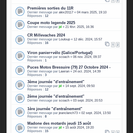
1
2
Premières sorties du 11R
Dernier message par
alex20117
«
04 mars 2025, 19:10
Réponses :
12
Coupe moto legende 2025
Dernier message par
jd
«
21 févr. 2025, 16:36
CR Millevaches 2024
Dernier message par
Louloup
«
12 déc. 2024, 15:57
Réponses :
16
1
2
Viron panier+vélo (Galice/Portugal)
Dernier message par
scoach
«
06 nov. 2024, 09:37
Réponses :
1
Puces Motos Bressuire (79) 27 Octobre 2024 -
Dernier message par
Lawran
«
24 oct. 2024, 14:39
Réponses :
3
3ème journée "d'entraînement"
Dernier message par
jd
«
14 sept. 2024, 09:50
Réponses :
12
2ème journée "d'entraînement"
Dernier message par
scoach
«
03 sept. 2024, 20:53
1ère journée "d'entraînement"
Dernier message par
jeanclanch73
«
02 sept. 2024, 13:50
Réponses :
8
Madone des motards jeudi 15 août
Dernier message par
jd
«
15 août 2024, 19:20
Réponses :
15
1
2