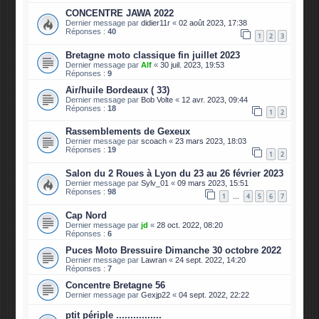
CONCENTRE JAWA 2022
Dernier message par
didier11r
«
02 août 2023, 17:38
Réponses :
40
1
2
3
Bretagne moto classique fin juillet 2023
Dernier message par
Alf
«
30 juil. 2023, 19:53
Réponses :
9
Air/huile Bordeaux ( 33)
Dernier message par
Bob Volte
«
12 avr. 2023, 09:44
Réponses :
18
1
2
Rassemblements de Gexeux
Dernier message par
scoach
«
23 mars 2023, 18:03
Réponses :
19
1
2
Salon du 2 Roues à Lyon du 23 au 26 février 2023
Dernier message par
Sylv_01
«
09 mars 2023, 15:51
Réponses :
98
1
4
5
6
7
…
Cap Nord
Dernier message par
jd
«
28 oct. 2022, 08:20
Réponses :
6
Puces Moto Bressuire Dimanche 30 octobre 2022
Dernier message par
Lawran
«
24 sept. 2022, 14:20
Réponses :
7
Concentre Bretagne 56
Dernier message par
Gexjp22
«
04 sept. 2022, 22:22
ptit périple ................