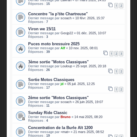
Dernier message par
Lawran
«
07 mars 2026, 14:05
Réponses :
15
1
2
Concentre "la p'tite Chartreuse"
Dernier message par
scoach
«
10 févr. 2026, 15:37
Réponses :
7
Viron we 15/11
Dernier message par
Gexjp22
«
01 déc. 2025, 10:07
Réponses :
3
Puces moto bressuire 2025
Dernier message par
Alf
«
10 nov. 2025, 08:01
Réponses :
39
1
2
3
3ème sortie "Motos Classiques"
Dernier message par
Louloup
«
25 sept. 2025, 20:18
Réponses :
26
1
2
Sortie Motos Classiques
Dernier message par
jd
«
05 juil. 2025, 12:25
Réponses :
17
1
2
2ème sortie "Motos Classiques"
Dernier message par
scoach
«
26 juin 2025, 19:07
Réponses :
11
Sunday Ride Classic
Dernier message par
Bruno
«
14 mai 2025, 08:20
Réponses :
4
Concentration de la Burle Alt 1200
Dernier message par
<mat>
«
21 mars 2025, 08:52
Réponses :
19