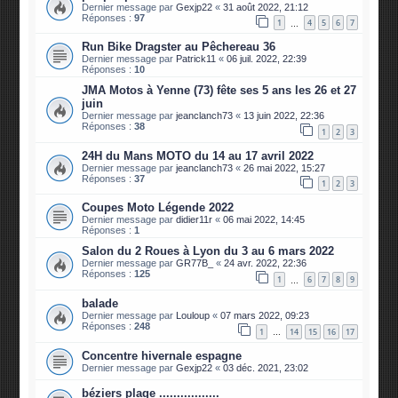
Dernier message par
Gexjp22
«
31 août 2022, 21:12
Réponses :
97
1
4
5
6
7
…
Run Bike Dragster au Pêchereau 36
Dernier message par
Patrick11
«
06 juil. 2022, 22:39
Réponses :
10
JMA Motos à Yenne (73) fête ses 5 ans les 26 et 27
juin
Dernier message par
jeanclanch73
«
13 juin 2022, 22:36
Réponses :
38
1
2
3
24H du Mans MOTO du 14 au 17 avril 2022
Dernier message par
jeanclanch73
«
26 mai 2022, 15:27
Réponses :
37
1
2
3
Coupes Moto Légende 2022
Dernier message par
didier11r
«
06 mai 2022, 14:45
Réponses :
1
Salon du 2 Roues à Lyon du 3 au 6 mars 2022
Dernier message par
GR77B_
«
24 avr. 2022, 22:36
Réponses :
125
1
6
7
8
9
…
balade
Dernier message par
Louloup
«
07 mars 2022, 09:23
Réponses :
248
1
14
15
16
17
…
Concentre hivernale espagne
Dernier message par
Gexjp22
«
03 déc. 2021, 23:02
béziers plage .................