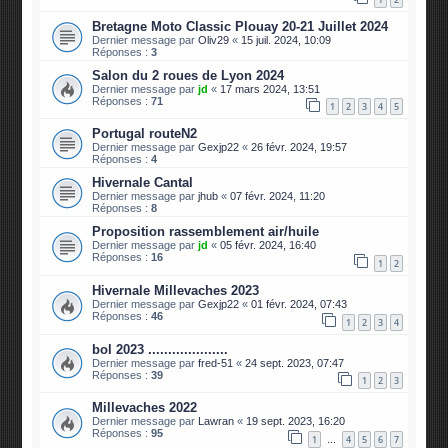
Bretagne Moto Classic Plouay 20-21 Juillet 2024
Dernier message par
Oliv29
«
15 juil. 2024, 10:09
Réponses :
3
Salon du 2 roues de Lyon 2024
Dernier message par
jd
«
17 mars 2024, 13:51
Réponses :
71
1
2
3
4
5
Portugal routeN2
Dernier message par
Gexjp22
«
26 févr. 2024, 19:57
Réponses :
4
Hivernale Cantal
Dernier message par
jhub
«
07 févr. 2024, 11:20
Réponses :
8
Proposition rassemblement air/huile
Dernier message par
jd
«
05 févr. 2024, 16:40
Réponses :
16
1
2
Hivernale Millevaches 2023
Dernier message par
Gexjp22
«
01 févr. 2024, 07:43
Réponses :
46
1
2
3
4
bol 2023 ....................
Dernier message par
fred-51
«
24 sept. 2023, 07:47
Réponses :
39
1
2
3
Millevaches 2022
Dernier message par
Lawran
«
19 sept. 2023, 16:20
Réponses :
95
1
4
5
6
7
…