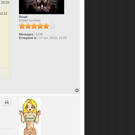
, 20:29
12:12
Scual
Expert confirmé
Messages :
2230
Enregistré le :
17 oct. 2013, 21:05
H
a
u
t