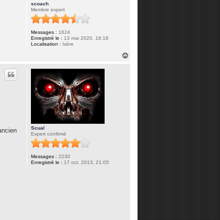
scoach
Membre expert
Messages :
1624
Enregistré le :
13 mai 2020, 16:18
Localisation :
Isère
H
a
u
t
Scual
'ancien
Expert confirmé
Messages :
2230
Enregistré le :
17 oct. 2013, 21:05