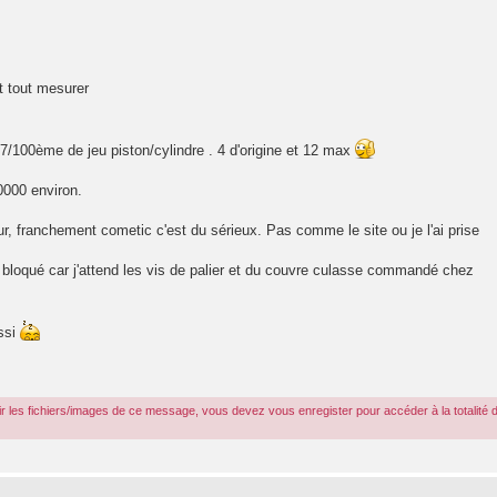
et tout mesurer
 7/100ème de jeu piston/cylindre . 4 d'origine et 12 max
0000 environ.
, franchement cometic c'est du sérieux. Pas comme le site ou je l'ai prise
uis bloqué car j'attend les vis de palier et du couvre culasse commandé chez
ssi
r les fichiers/images de ce message, vous devez vous enregister pour accéder à la totalité 