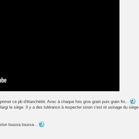
pprimer ce pb d'étanchéité. Avec à chaque fois gros grain puis grain fin...
élargi le siège. Il y a des tolérance à respecter sinon c'est ré usinage du siège 
iston toussa toussa...