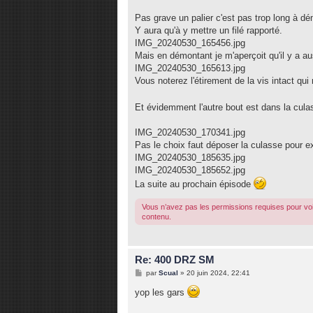
Pas grave un palier c'est pas trop long à dé
Y aura qu'à y mettre un filé rapporté.
IMG_20240530_165456.jpg
Mais en démontant je m'aperçoit qu'il y a au
IMG_20240530_165613.jpg
Vous noterez l'étirement de la vis intact qui
Et évidemment l'autre bout est dans la cul
IMG_20240530_170341.jpg
Pas le choix faut déposer la culasse pour e
IMG_20240530_185635.jpg
IMG_20240530_185652.jpg
La suite au prochain épisode
Vous n’avez pas les permissions requises pour voi
contenu.
Re: 400 DRZ SM
M
par
Scual
»
20 juin 2024, 22:41
e
s
yop les gars
s
a