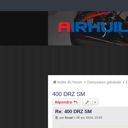
Index du forum
Discussion générale
E
400 DRZ SM
Répondre
Re: 400 DRZ SM
M
par
Scual
»
28 avr. 2024, 22:05
e
s
s