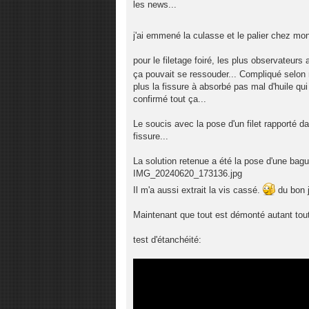
g
les news...
e
j'ai emmené la culasse et le palier chez mon
pour le filetage foiré, les plus observateurs 
ça pouvait se ressouder... Compliqué selon
plus la fissure à absorbé pas mal d'huile qui
confirmé tout ça...
Le soucis avec la pose d'un filet rapporté da
fissure...
La solution retenue a été la pose d'une bagu
IMG_20240620_173136.jpg
Il m'a aussi extrait la vis cassé.
du bon j
Maintenant que tout est démonté autant tout 
test d'étanchéité: