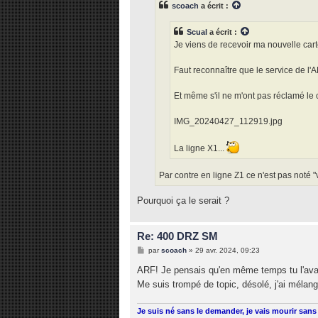
scoach
a écrit :
a
g
e
Scual
a écrit :
Je viens de recevoir ma nouvelle cart
Faut reconnaître que le service de l'A
Et même s'il ne m'ont pas réclamé le c
IMG_20240427_112919.jpg
La ligne X1...
Par contre en ligne Z1 ce n'est pas noté "
Pourquoi ça le serait ?
Re: 400 DRZ SM
M
par
scoach
»
29 avr. 2024, 09:23
e
s
ARF! Je pensais qu'en même temps tu l'ava
s
Me suis trompé de topic, désolé, j'ai méla
a
g
e
Je suis né sans le demander, je vais mourir sans 