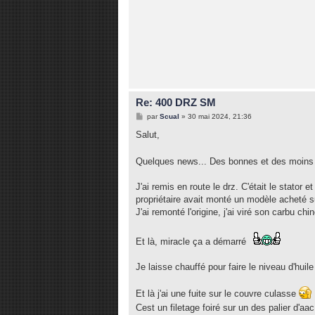
Re: 400 DRZ SM
M
par
Scual
»
30 mai 2024, 21:36
e
s
Salut,
s
a
g
Quelques news... Des bonnes et des moins
e
J'ai remis en route le drz. C'était le stator
propriétaire avait monté un modèle acheté 
J'ai remonté l'origine, j'ai viré son carbu chi
Et là, miracle ça a démarré
Je laisse chauffé pour faire le niveau d'huile
Et là j'ai une fuite sur le couvre culasse
Cest un filetage foiré sur un des palier d