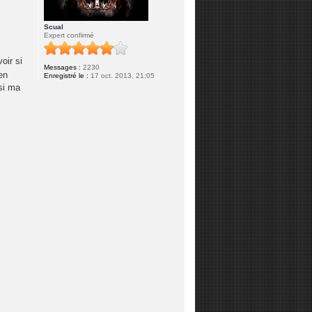
Scual
Expert confirmé
oir si
Messages :
2230
en
Enregistré le :
17 oct. 2013, 21:05
ssi ma