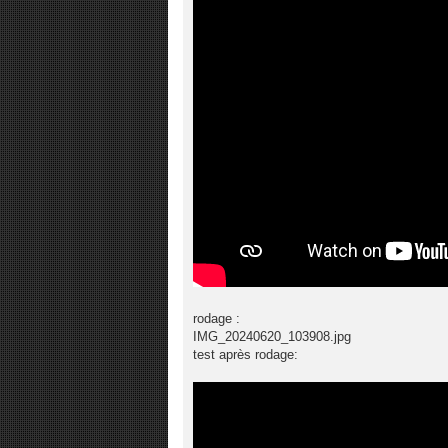
rodage :
IMG_20240620_103908.jpg
test après rodage: