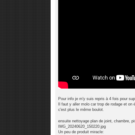
Pour info je m'y suis repris à 4 fois pour su
Il faut y aller molo car trop de rodage et on 
c'est plus le même boulot.
ensuite nettoyage plan de joint, chambre, p
IMG_20240620_150220.jpg
Un peu de produit miracle: