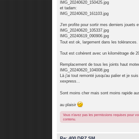
IMG_20240620_150425.jpg
et tadam:
IMG_20240620_161103.jpg
J'en profite pour sortir mes derniers jouets 
IMG_20240620_105337.jpg
IMG_20240619_090906.jpg
Tout est ok, largement dans les tolérances.
Tout est cohérent avec un kilométrage de 2
Remplacement de tous les joints haut moteur
IMG_20240620_104008.jpg
Là j'ai tout remonté jusqu'au palier et je s
xexpress...
Sont moins cher mais sont moins rapide au
au plaisir
Vous n’avez pas les permissions requises pour voi
contenu.
Re: 400 DRZ SM