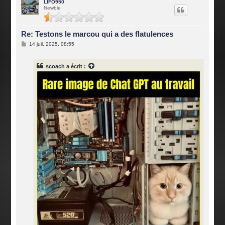
u
LIFO950
Newbie
t
Re: Testons le marcou qui a des flatulences
M
14 juil. 2025, 08:55
e
s
s
scoach
a écrit :
a
g
e