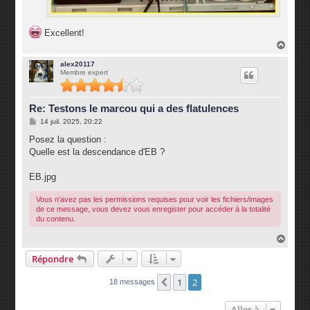
Excellent!
H
a
u
alex20117
Membre expert
t
Re: Testons le marcou qui a des flatulences
M
14 juil. 2025, 20:22
e
s
Posez la question :
s
Quelle est la descendance d'EB ?
a
g
e
EB.jpg
Vous n’avez pas les permissions requises pour voir les fichiers/images
de ce message, vous devez vous enregister pour accéder à la totalité
du contenu.
H
a
Répondre
u
t
1
2
Précédente
18 messages
Aller à