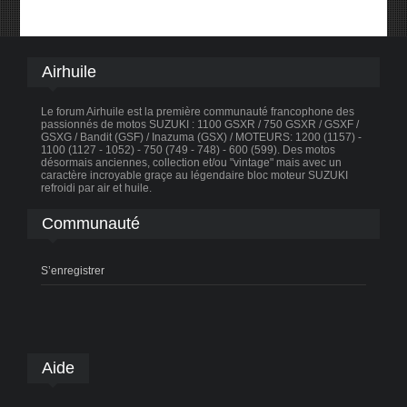
Airhuile
Le forum Airhuile est la première communauté francophone des
passionnés de motos SUZUKI : 1100 GSXR / 750 GSXR / GSXF /
GSXG / Bandit (GSF) / Inazuma (GSX) / MOTEURS: 1200 (1157) -
1100 (1127 - 1052) - 750 (749 - 748) - 600 (599). Des motos
désormais anciennes, collection et/ou "vintage" mais avec un
caractère incroyable graçe au légendaire bloc moteur SUZUKI
refroidi par air et huile.
Communauté
S’enregistrer
Aide