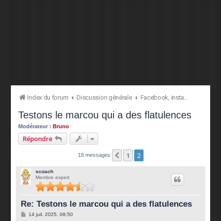
Index du forum
Discussion générale
Facebook, instagram, TikTok...
Testons le marcou qui a des flatulences
Modérateur :
Bruno
Répondre
1
2
Précédente
18 messages
scoach
Membre expert
Re: Testons le marcou qui a des flatulences
M
14 juil. 2025, 08:50
e