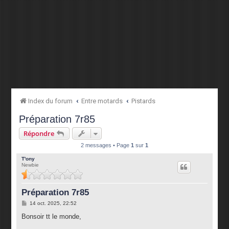
Index du forum
Entre motards
Pistards
Préparation 7r85
Répondre
2 messages • Page
1
sur
1
T'ony
Newbie
Préparation 7r85
M
14 oct. 2025, 22:52
e
s
Bonsoir tt le monde,
s
a