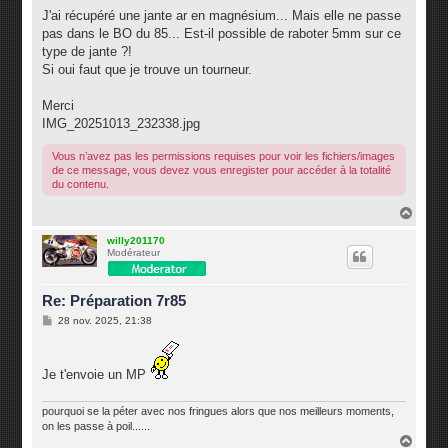
J'ai récupéré une jante ar en magnésium... Mais elle ne passe
pas dans le BO du 85... Est-il possible de raboter 5mm sur ce
type de jante ?!
Si oui faut que je trouve un tourneur.
Merci
IMG_20251013_232338.jpg
Vous n’avez pas les permissions requises pour voir les fichiers/images
de ce message, vous devez vous enregister pour accéder à la totalité
du contenu.
H
a
u
willy201170
Modérateur
t
Re: Préparation 7r85
M
28 nov. 2025, 21:38
e
s
s
a
Je t'envoie un MP
g
e
pourquoi se la péter avec nos fringues alors que nos meilleurs moments,
on les passe à poil......
H