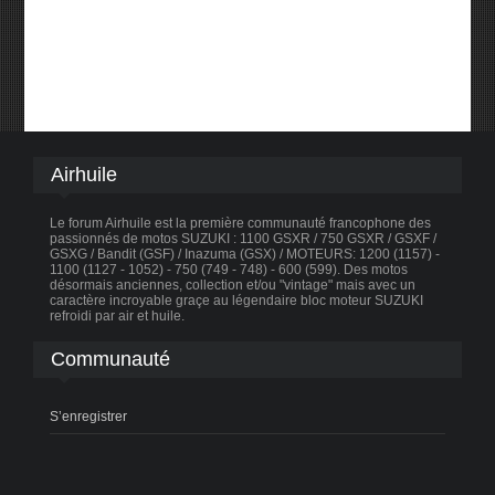
Airhuile
Le forum Airhuile est la première communauté francophone des
passionnés de motos SUZUKI : 1100 GSXR / 750 GSXR / GSXF /
GSXG / Bandit (GSF) / Inazuma (GSX) / MOTEURS: 1200 (1157) -
1100 (1127 - 1052) - 750 (749 - 748) - 600 (599). Des motos
désormais anciennes, collection et/ou "vintage" mais avec un
caractère incroyable graçe au légendaire bloc moteur SUZUKI
refroidi par air et huile.
Communauté
S’enregistrer