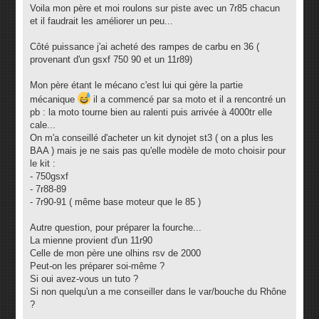
g
Voila mon père et moi roulons sur piste avec un 7r85 chacun
e
et il faudrait les améliorer un peu...
Côté puissance j'ai acheté des rampes de carbu en 36 (
provenant d'un gsxf 750 90 et un 11r89)
Mon père étant le mécano c'est lui qui gère la partie
mécanique
il a commencé par sa moto et il a rencontré un
pb : la moto tourne bien au ralenti puis arrivée à 4000tr elle
cale...
On m'a conseillé d'acheter un kit dynojet st3 ( on a plus les
BAA ) mais je ne sais pas qu'elle modèle de moto choisir pour
le kit :
- 750gsxf
- 7r88-89
- 7r90-91 ( même base moteur que le 85 )
Autre question, pour préparer la fourche...
La mienne provient d'un 11r90
Celle de mon père une olhins rsv de 2000
Peut-on les préparer soi-même ?
Si oui avez-vous un tuto ?
Si non quelqu'un a me conseiller dans le var/bouche du Rhône
?