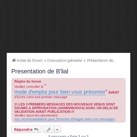
Index du forum
Discussion générale
Présentation des membres
Presentation de B'lial
Règles du forum
"
Veuillez consulter le
mode d'emploi pour bien vous présenter
"
AVANT
d'écrire votre tout premier message
/!\ LES 3 PREMIERS MESSAGES DES NOUVEAUX VENUS SONT
SOUMIS A APPROBATION (ADMIN/MODOS) DONC UN DELAI DE
VALIDATION AVANT PUBLICATION /!\
Veuillez aussi lire absolument
nos recommandations pour l'insertion d'images dans vos messages
.
Répondre
9 messages • Page
1
sur
1