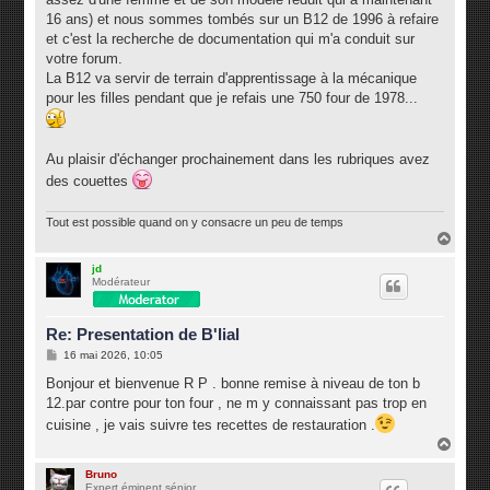
16 ans) et nous sommes tombés sur un B12 de 1996 à refaire
et c'est la recherche de documentation qui m'a conduit sur
votre forum.
La B12 va servir de terrain d'apprentissage à la mécanique
pour les filles pendant que je refais une 750 four de 1978...
Au plaisir d'échanger prochainement dans les rubriques avez
des couettes
Tout est possible quand on y consacre un peu de temps
H
a
u
jd
Modérateur
t
Re: Presentation de B'lial
M
16 mai 2026, 10:05
e
s
Bonjour et bienvenue R P . bonne remise à niveau de ton b
s
12.par contre pour ton four , ne m y connaissant pas trop en
a
g
cuisine , je vais suivre tes recettes de restauration .
e
H
a
u
Bruno
Expert éminent sénior
t