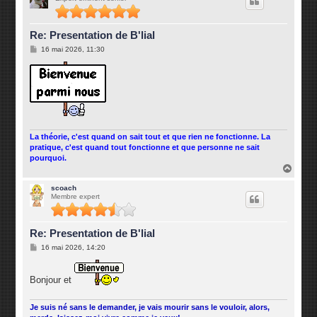
Re: Presentation de B'lial
M
16 mai 2026, 11:30
e
s
s
a
g
e
La théorie, c'est quand on sait tout et que rien ne fonctionne. La
pratique, c'est quand tout fonctionne et que personne ne sait
pourquoi.
H
a
u
scoach
Membre expert
t
Re: Presentation de B'lial
M
16 mai 2026, 14:20
e
s
s
Bonjour et
a
g
e
Je suis né sans le demander, je vais mourir sans le vouloir, alors,