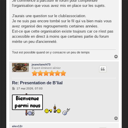
Je commence à parcourir le forum pour comprendre
e
l'organisation que vous avez mis en place sur les sujets.
J'aurais une question sur le club/association.
Je ne suis pas encore tombé sur le fil qui va bien mais vous
avez organisé des regroupements certaines années.
Est-ce que cette organisation existe toujours car ce n'est pas
accessible en direct à moins que certaines partie du forum
mérite un peu d'ancienneté.
Tout est possible quand on y consacre un peu de temps
H
a
u
jeanclanch73
Expert éminent sénior
t
Re: Presentation de B'lial
M
17 mai 2026, 07:03
e
s
s
a
g
e
H
a
u
alex12r