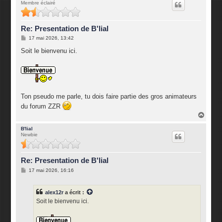
Membre éclairé
t
Re: Presentation de B'lial
M
17 mai 2026, 13:42
e
s
Soit le bienvenu ici.
s
a
g
e
Ton pseudo me parle, tu dois faire partie des gros animateurs
du forum ZZR
H
a
u
B'lial
Newbie
t
Re: Presentation de B'lial
M
17 mai 2026, 16:16
e
s
s
alex12r
a écrit :
a
g
Soit le bienvenu ici.
e