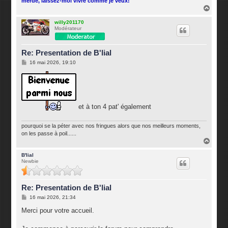
merde, laissez-moi vivre comme je veux!
H
a
u
willy201170
Modérateur
t
Re: Presentation de B'lial
M
16 mai 2026, 19:10
e
s
s
a
g
e
et à ton 4 pat' également
pourquoi se la péter avec nos fringues alors que nos meilleurs moments,
on les passe à poil......
H
a
u
B'lial
Newbie
t
Re: Presentation de B'lial
M
16 mai 2026, 21:34
e
s
Merci pour votre accueil.
s
a
g