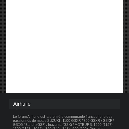
Airhuile
Le forum Airhuile est la première communauté francophone des
passionnés de motos SUZUKI : 1100 GSXR / 750 GSXR / GSXF /
GSXG / Bandit (GSF) / Inazuma (GSX) / MOTEURS: 1200 (1157) -
1100 (1127 - 1052) - 750 (749 - 748) - 600 (599). Des motos