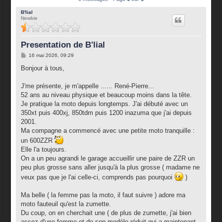
B'lial
Newbie
Presentation de B'lial
M
16 mai 2026, 09:29
e
s
Bonjour à tous,
s
a
g
J'me présente, je m'appelle ...... René-Pierre...
e
52 ans au niveau physique et beaucoup moins dans la tête.
Je pratique la moto depuis longtemps. J'ai débuté avec un
350xt puis 400xj, 850tdm puis 1200 inazuma que j'ai depuis
2001.
Ma compagne a commencé avec une petite moto tranquille :
un 600ZZR
Elle l'a toujours.
On a un peu agrandi le garage accueillir une paire de ZZR un
peu plus grosse sans aller jusqu'à la plus grosse ( madame ne
veux pas que je l'ai celle-ci, comprends pas pourquoi
)
Ma belle ( la femme pas la moto, il faut suivre ) adore ma
moto fauteuil qu'est la zumette.
Du coup, on en cherchait une ( de plus de zumette, j'ai bien
assez d'une femme et de son modèle réduit qui a maintenant