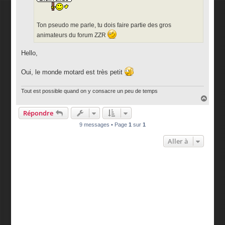
Ton pseudo me parle, tu dois faire partie des gros
animateurs du forum ZZR
Hello,
Oui, le monde motard est très petit
Tout est possible quand on y consacre un peu de temps
H
a
Répondre
u
t
9 messages • Page
1
sur
1
Aller à