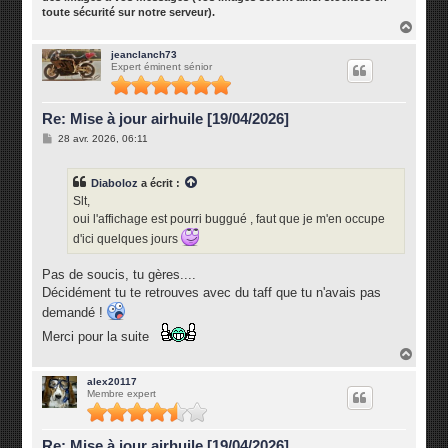
toute sécurité sur notre serveur).
H
a
u
jeanclanch73
Expert éminent sénior
t
Re: Mise à jour airhuile [19/04/2026]
M
28 avr. 2026, 06:11
e
s
s
Diaboloz
a écrit :
a
g
Slt,
e
oui l'affichage est pourri buggué , faut que je m'en occupe
d'ici quelques jours
Pas de soucis, tu gères....
Décidément tu te retrouves avec du taff que tu n'avais pas
demandé !
Merci pour la suite
H
a
u
alex20117
Membre expert
t
Re: Mise à jour airhuile [19/04/2026]