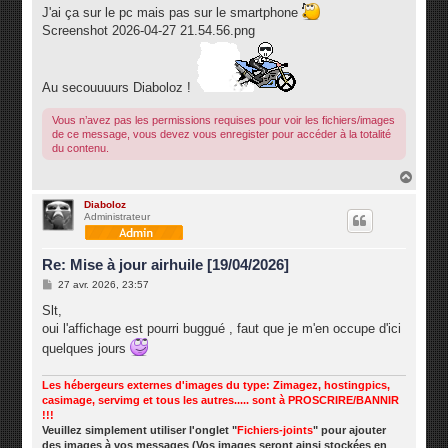
s
J'ai ça sur le pc mais pas sur le smartphone
a
g
Screenshot 2026-04-27 21.54.56.png
e
Au secouuuurs Diaboloz !
Vous n’avez pas les permissions requises pour voir les fichiers/images
de ce message, vous devez vous enregister pour accéder à la totalité
du contenu.
H
a
u
Diaboloz
Administrateur
t
Re: Mise à jour airhuile [19/04/2026]
M
27 avr. 2026, 23:57
e
s
Slt,
s
oui l'affichage est pourri buggué , faut que je m'en occupe d'ici
a
g
quelques jours
e
Les hébergeurs externes d'images du type: Zimagez, hostingpics,
casimage, servimg et tous les autres..... sont à PROSCRIRE/BANNIR
!!!
Veuillez simplement utiliser l'onglet "
Fichiers-joints
" pour ajouter
des images à vos messages (Vos images seront ainsi stockées en