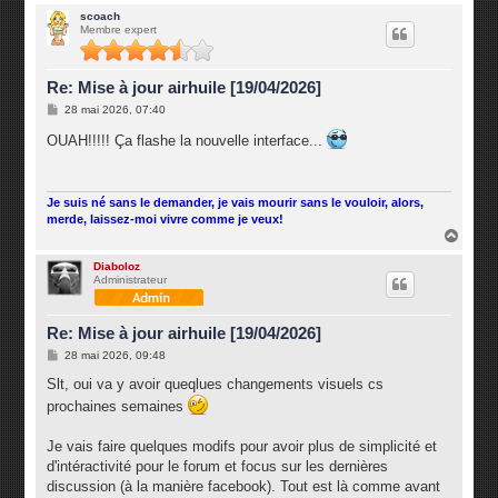
a
u
scoach
Membre expert
t
Re: Mise à jour airhuile [19/04/2026]
M
28 mai 2026, 07:40
e
s
OUAH!!!!! Ça flashe la nouvelle interface...
s
a
g
e
Je suis né sans le demander, je vais mourir sans le vouloir, alors,
merde, laissez-moi vivre comme je veux!
H
a
u
Diaboloz
Administrateur
t
Re: Mise à jour airhuile [19/04/2026]
M
28 mai 2026, 09:48
e
s
Slt, oui va y avoir queqlues changements visuels cs
s
prochaines semaines
a
g
e
Je vais faire quelques modifs pour avoir plus de simplicité et
d'intéractivité pour le forum et focus sur les dernières
discussion (à la manière facebook). Tout est là comme avant