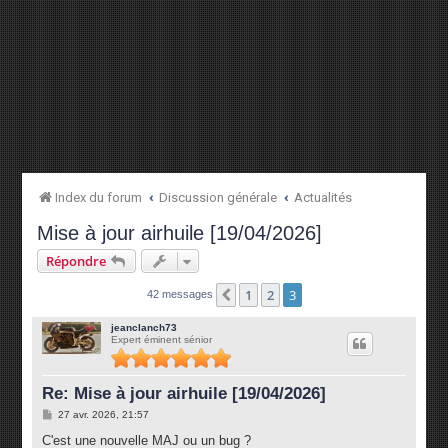
Index du forum
Discussion générale
Actualités
Mise à jour airhuile [19/04/2026]
Répondre
1
2
3
Précédente
42 messages
jeanclanch73
Expert éminent sénior
Re: Mise à jour airhuile [19/04/2026]
M
27 avr. 2026, 21:57
e
s
C'est une nouvelle MAJ ou un bug ?