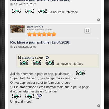
M
28 mai 2026, 05:24
e
s
la nouvelle interface
s
a
g
H
e
a
u
jeanclanch73
Expert éminent sénior
t
Re: Mise à jour airhuile [19/04/2026]
M
28 mai 2026, 06:07
e
s
s
alex20117
a écrit :
a
g
la nouvelle interface
e
J'allais chercher le post et hop, pil dessus....
Super Taff Diaboloz, ça change mais c'est cool.
On va apprivoiser ça et te faire des retours.
Sur le smartphone c'était normal mais sur le pc, la page
d'accueil était restée en "chantier"
Un grand merci
H