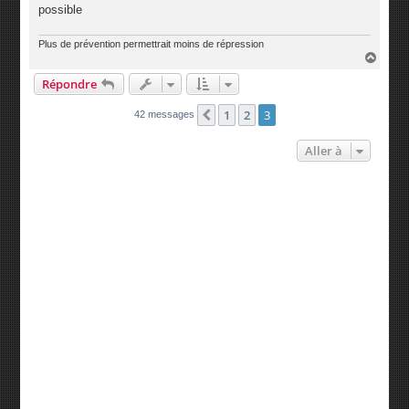
possible
Plus de prévention permettrait moins de répression
H
a
Répondre
u
t
1
2
3
Précédente
42 messages
Aller à