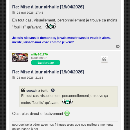
Re: Mise à jour airhuile [19/04/2026]
M
28 mai 2026, 17:48
e
s
En tout cas, visuellement, personnellement je trouve ça moins
s
a
"fouillis" qu'avant.
g
e
Je suis né sans le demander, je vais mourir sans le vouloir, alors,
merde, laissez-moi vivre comme je veux!
H
a
u
willy201170
Modérateur
t
Re: Mise à jour airhuile [19/04/2026]
M
28 mai 2026, 21:38
e
s
s
scoach
a écrit :
a
g
En tout cas, visuellement, personnellement je trouve ça
e
moins "fouillis" qu'avant.
C'est plus direct effectivement
pourquoi se la péter avec nos fringues alors que nos meilleurs moments,
on les passe à poil......