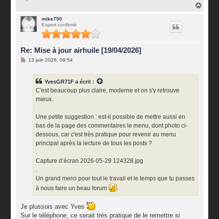
H
a
u
mike750
Expert confirmé
t
Re: Mise à jour airhuile [19/04/2026]
M
13 juin 2026, 09:54
e
s
s
YvesGR71F
a écrit :
a
g
C'est beaucoup plus claire, moderne et on s'y retrouve
e
mieux.
Une petite suggestion : est-il possible de mettre aussi en
bas de la page des commentaires le menu, dont photo ci-
dessous, car c'est très pratique pour revenir au menu
principal après la lecture de tous les posts ?
.
Capture d’écran 2026-05-29 124328.jpg
.
Un grand merci pour tout le travail et le temps que tu passes
à nous faire un beau forum
Je plussois avec Yves
Sur le téléphone, ce serait très pratique de le remettre si