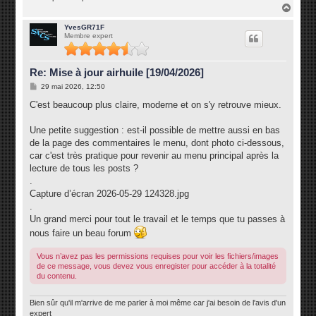
H
a
u
YvesGR71F
Membre expert
t
Re: Mise à jour airhuile [19/04/2026]
M
29 mai 2026, 12:50
e
s
C'est beaucoup plus claire, moderne et on s'y retrouve mieux.
s
a
g
Une petite suggestion : est-il possible de mettre aussi en bas
e
de la page des commentaires le menu, dont photo ci-dessous,
car c'est très pratique pour revenir au menu principal après la
lecture de tous les posts ?
.
Capture d’écran 2026-05-29 124328.jpg
.
Un grand merci pour tout le travail et le temps que tu passes à
nous faire un beau forum
Vous n’avez pas les permissions requises pour voir les fichiers/images
de ce message, vous devez vous enregister pour accéder à la totalité
du contenu.
Bien sûr qu'il m'arrive de me parler à moi même car j'ai besoin de l'avis d'un
expert