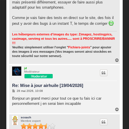
mais présenté différement, essayer de faire aussi plus
adaptatif pour les smartphones.
Comme je vais faire des tests en direct sur le site, des fois il
peut y avoir des bugs à un instant T, le temps de corriger
Les hébergeurs externes d'images du type: Zimagez, hostingpics,
casimage, servimg et tous les autres..... sont à PROSCRIRE/BANNIR
!!!
Veuillez simplement utiliser l'onglet "
Fichiers-joints
" pour ajouter
des images à vos messages (Vos images seront ainsi stockées en
toute sécurité sur notre serveur).
H
a
u
jd
Modérateur
t
Re: Mise à jour airhuile [19/04/2026]
M
28 mai 2026, 10:08
e
s
Bonjour.un grand merci pour tout ce que tu fais ici car
s
personnellement j en serai bien incapable
a
g
H
e
a
u
scoach
Membre expert
t