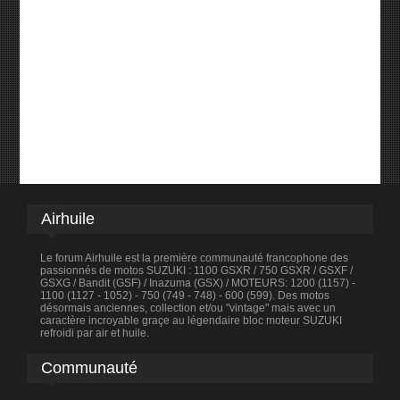
Airhuile
Le forum Airhuile est la première communauté francophone des
passionnés de motos SUZUKI : 1100 GSXR / 750 GSXR / GSXF /
GSXG / Bandit (GSF) / Inazuma (GSX) / MOTEURS: 1200 (1157) -
1100 (1127 - 1052) - 750 (749 - 748) - 600 (599). Des motos
désormais anciennes, collection et/ou "vintage" mais avec un
caractère incroyable graçe au légendaire bloc moteur SUZUKI
refroidi par air et huile.
Communauté