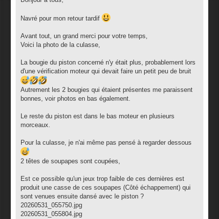
s
a
g
Navré pour mon retour tardif
e
Avant tout, un grand merci pour votre temps,
Voici la photo de la culasse,
La bougie du piston concerné n'y était plus, probablement lors
d'une vérification moteur qui devait faire un petit peu de bruit
Autrement les 2 bougies qui étaient présentes me paraissent
bonnes, voir photos en bas également.
Le reste du piston est dans le bas moteur en plusieurs
morceaux.
Pour la culasse, je n'ai même pas pensé à regarder dessous
2 têtes de soupapes sont coupées,
Est ce possible qu'un jeux trop faible de ces dernières est
produit une casse de ces soupapes (Côté échappement) qui
sont venues ensuite dansé avec le piston ?
20260531_055750.jpg
20260531_055804.jpg