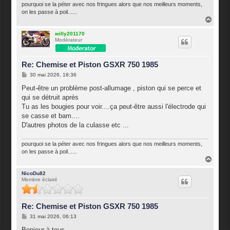
pourquoi se la péter avec nos fringues alors que nos meilleurs moments,
on les passe à poil......
H
a
u
willy201170
Modérateur
t
Re: Chemise et Piston GSXR 750 1985
M
30 mai 2026, 18:36
e
s
Peut-être un problème post-allumage , piston qui se perce et
s
qui se détruit après
a
g
Tu as les bougies pour voir....ça peut-être aussi l'électrode qui
e
se casse et bam....
D'autres photos de la culasse etc ...
pourquoi se la péter avec nos fringues alors que nos meilleurs moments,
on les passe à poil......
H
a
u
NicoDu82
Membre éclairé
t
Re: Chemise et Piston GSXR 750 1985
M
31 mai 2026, 06:13
e
s
Bonjour à tous,