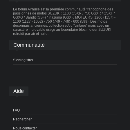
Le forum Airhuile est la première communauté francophone des
passionnés de motos SUZUKI : 1100 GSXR / 750 GSXR / GSXF /
GSXG / Bandit (GSF) / Inazuma (GSX) / MOTEURS: 1200 (1157) -
1100 (1127 - 1052) - 750 (749 - 748) - 600 (599). Des motos
désormais anciennes, collection et/ou "vintage" mais avec un
caractère incroyable graçe au légendaire bloc moteur SUZUKI
refroidi par air et huile.
Communauté
S’enregistrer
Aide
FAQ
Rechercher
Nous contacter