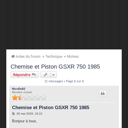
Index du forum
Technique
Moteur
Chemise et Piston GSXR 750 1985
Répondre
11 messages • Page
1
sur
1
NicoDu82
Membre éclairé
Chemise et Piston GSXR 750 1985
M
30 mai 2026, 10:21
e
s
Bonjour à tous,
s
a