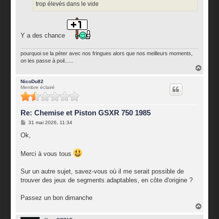
trop élevés dans le vide
Y a des chance
pourquoi se la péter avec nos fringues alors que nos meilleurs moments,
on les passe à poil......
H
a
u
NicoDu82
Membre éclairé
t
Re: Chemise et Piston GSXR 750 1985
M
31 mai 2026, 11:34
e
s
Ok,
s
a
g
Merci à vous tous
e
Sur un autre sujet, savez-vous où il me serait possible de
trouver des jeux de segments adaptables, en côte d'origine ?
Passez un bon dimanche
H
a