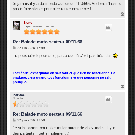
g
Si jamais il y a du monde autour du 11/09/66/Andorre n'hésitez
e
pas à faire signer pour aller rouler ensemble !
H
a
u
Bruno
Expert éminent sénior
t
Re: Balade moto secteur 09/11/66
M
22 juin 2026, 17:09
e
s
Tu peux développer stp , parce que là c'est pas très clair
s
a
g
e
La théorie, c'est quand on sait tout et que rien ne fonctionne. La
pratique, c'est quand tout fonctionne et que personne ne sait
pourquoi.
H
a
u
InazOcc
Newbie
t
Re: Balade moto secteur 09/11/66
M
22 juin 2026, 17:50
e
s
Je suis partant pour aller rouler autour de chez moi si il y a
s
des partants. Tout simplement :)
a