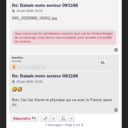
Re: Balade moto secteur 09/11/66
M
24 juin 2026, 23:16
e
s
IMG_20250908_192911.jpg
s
a
g
e
Vous n’avez pas les permissions requises pour voir les fichiers/images
de ce message, vous devez vous enregister pour accéder à la totalité
du contenu.
H
a
u
InazOcc
Newbie
t
Re: Balade moto secteur 09/11/66
M
25 juin 2026, 10:32
e
s
s
a
g
Bon, t'as l'air d'avoir le physique qui va avec le Panzer aussi
e
!!!!
H
a
Répondre
u
t
7 messages • Page
1
sur
1