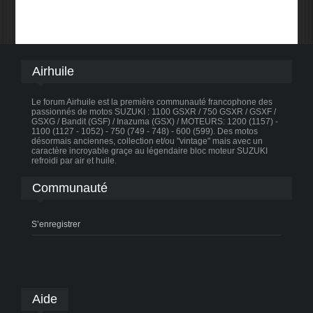
Airhuile
Le forum Airhuile est la première communauté francophone des
passionnés de motos SUZUKI : 1100 GSXR / 750 GSXR / GSXF /
GSXG / Bandit (GSF) / Inazuma (GSX) / MOTEURS: 1200 (1157) -
1100 (1127 - 1052) - 750 (749 - 748) - 600 (599). Des motos
désormais anciennes, collection et/ou "vintage" mais avec un
caractère incroyable graçe au légendaire bloc moteur SUZUKI
refroidi par air et huile.
Communauté
S’enregistrer
Aide