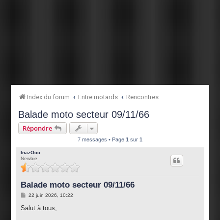
Index du forum
Entre motards
Rencontres
Balade moto secteur 09/11/66
Répondre
7 messages • Page
1
sur
1
InazOcc
Newbie
Balade moto secteur 09/11/66
M
22 juin 2026, 10:22
e
s
Salut à tous,
s
a