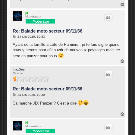
g
H
e
a
u
jd
Modérateur
t
Re: Balade moto secteur 09/11/66
M
24 juin 2026, 10:53
e
s
Ayant de la famille à côté de Pamiers , je te fais signe quand
s
nous y serons pour découvrir de nouveaux paysages mais ce
a
g
sera en panzer pour nous
e
H
a
u
InazOcc
Newbie
t
Re: Balade moto secteur 09/11/66
M
24 juin 2026, 19:30
e
s
Ca marche JD; Panzer ? C'est à dire
s
a
g
H
e
a
u
jd
Modérateur
t