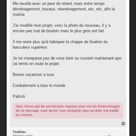
g
Me revoilà avec un peut de retard, mais entre temps
e
déménagement, travaux, réaménagement, etc, etc, afin la
routine.
J'ai modifié mon projet, voici la photo du nouveau, il y a
encore pas mal de boulots mais le plus gros est fait.
Il me reste plus qu'à fabriquer la chappe de fixation du
basculeur supérieur.
Je ne manquerai pas de vous tenir au courant maintenant que
j'ai remis en route le projet.
Bonne vacances a tous
Cordialement a tous le monde
Patrick
Vous n’avez pas les permissions requises pour voir les fichiers/images
de ce message, vous devez vous enregister pour accéder à la totalité
du contenu.
H
a
u
TimRider
Membre averti