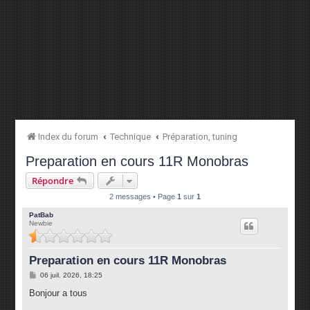
Index du forum
Technique
Préparation, tuning
Preparation en cours 11R Monobras
Répondre
2 messages • Page
1
sur
1
PatBab
Newbie
Preparation en cours 11R Monobras
M
06 juil. 2026, 18:25
e
s
Bonjour a tous
s
a