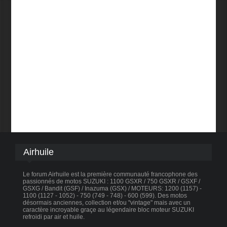
Airhuile
Le forum Airhuile est la première communauté francophone des
passionnés de motos SUZUKI : 1100 GSXR / 750 GSXR / GSXF /
GSXG / Bandit (GSF) / Inazuma (GSX) / MOTEURS: 1200 (1157) -
1100 (1127 - 1052) - 750 (749 - 748) - 600 (599). Des motos
désormais anciennes, collection et/ou "vintage" mais avec un
caractère incroyable graçe au légendaire bloc moteur SUZUKI
refroidi par air et huile.