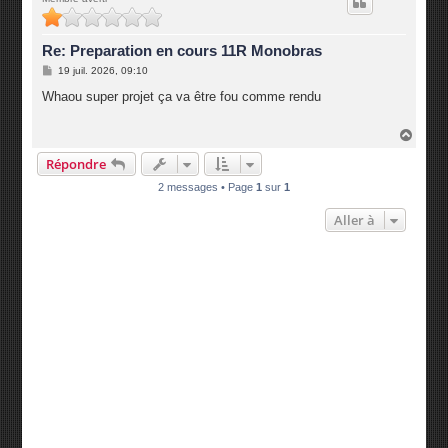
t
Re: Preparation en cours 11R Monobras
M
19 juil. 2026, 09:10
e
s
Whaou super projet ça va être fou comme rendu
s
a
g
H
e
a
Répondre
u
t
2 messages • Page
1
sur
1
Aller à