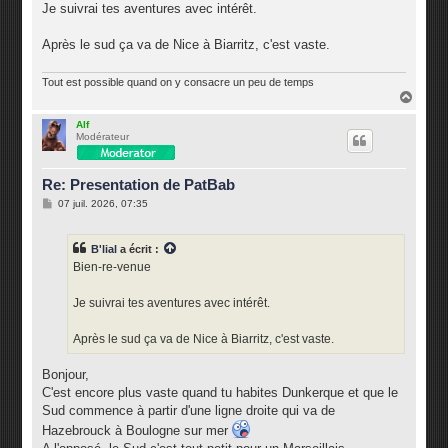
g
Je suivrai tes aventures avec intérêt.
e
Après le sud ça va de Nice à Biarritz, c'est vaste.
Tout est possible quand on y consacre un peu de temps
H
a
u
Alf
Modérateur
t
Re: Presentation de PatBab
M
07 juil. 2026, 07:35
e
s
s
B'lial
a écrit :
a
g
Bien-re-venue
e
Je suivrai tes aventures avec intérêt.
Après le sud ça va de Nice à Biarritz, c'est vaste.
Bonjour,
C'est encore plus vaste quand tu habites Dunkerque et que le
Sud commence à partir d'une ligne droite qui va de
Hazebrouck à Boulogne sur mer