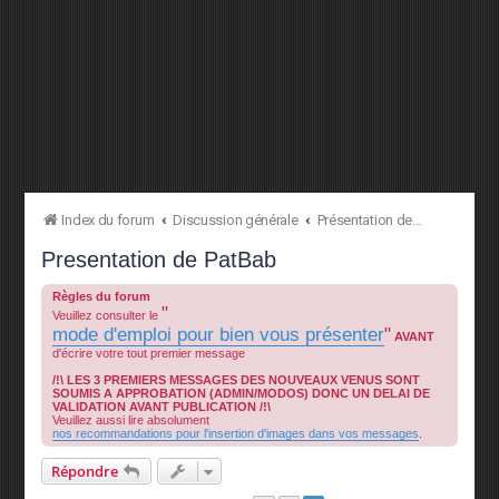
Index du forum
Discussion générale
Présentation des membres
Presentation de PatBab
Règles du forum
"
Veuillez consulter le
mode d'emploi pour bien vous présenter
"
AVANT
d'écrire votre tout premier message
/!\ LES 3 PREMIERS MESSAGES DES NOUVEAUX VENUS SONT
SOUMIS A APPROBATION (ADMIN/MODOS) DONC UN DELAI DE
VALIDATION AVANT PUBLICATION /!\
Veuillez aussi lire absolument
nos recommandations pour l'insertion d'images dans vos messages
.
Répondre