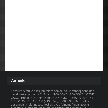
Airhuile
Le forum Airhuile est la première communauté francophone des
passionnés de motos SUZUKI : 1100 GSXR / 750 GSXR / GSXF /
GSXG / Bandit (GSF) / Inazuma (GSX) / MOTEURS: 1200 (1157) -
1100 (1127 - 1052) - 750 (749 - 748) - 600 (599). Des motos
désormais anciennes, collection et/ou "vintage" mais avec un
caractère incroyable graçe au légendaire bloc moteur SUZUKI