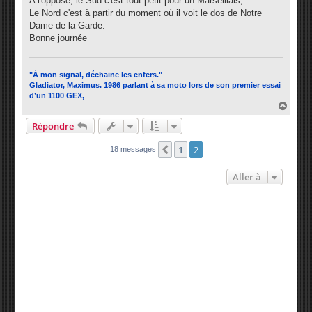
A l'opposé, le Sud c'est tout petit pour un Marseillais,
Le Nord c'est à partir du moment où il voit le dos de Notre
Dame de la Garde.
Bonne journée
"À mon signal, déchaine les enfers."
Gladiator, Maximus. 1986 parlant à sa moto lors de son premier essai
d’un 1100 GEX,
H
a
Répondre
u
t
1
2
Précédente
18 messages
Aller à