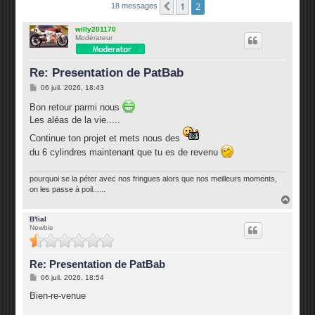
1
2
Précédente
18 messages
willy201170
Modérateur
Re: Presentation de PatBab
M
06 juil. 2026, 18:43
e
s
Bon retour parmi nous
s
Les aléas de la vie.....
a
g
Continue ton projet et mets nous des
e
du 6 cylindres maintenant que tu es de revenu
pourquoi se la péter avec nos fringues alors que nos meilleurs moments,
on les passe à poil......
H
a
u
B'lial
Newbie
t
Re: Presentation de PatBab
M
06 juil. 2026, 18:54
e
s
Bien-re-venue
s
a