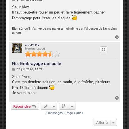
e
s
Salut Alex
s
Il faut peut-être rouler un peu et faire légèrement patiner
a
g
l'embrayage pour lisser les disques
e
Bien sûr qu'il m'arrive de me parler à moi même car j'ai besoin de l'avis d'un
expert
H
a
u
alex20117
Membre expert
t
Re: Embrayage qui colle
M
07 juil. 2026, 14:22
e
s
Salut Yves,
s
C'est ma dernière solution, ce matin, à la fraîche, plusieurs
a
g
Km. Difficile à décrire
e
Je verrai bien.
H
a
Répondre
u
t
3 messages • Page
1
sur
1
Aller à