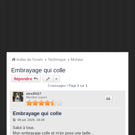
Index du forum
Technique
Moteur
Embrayage qui colle
Répondre
3 messages • Page
1
sur
1
alex20117
Membre expert
Embrayage qui colle
M
06 juil. 2026, 19:28
e
s
Salut à tous.
s
Mon embrayage colle et m'en pose une belle...
a