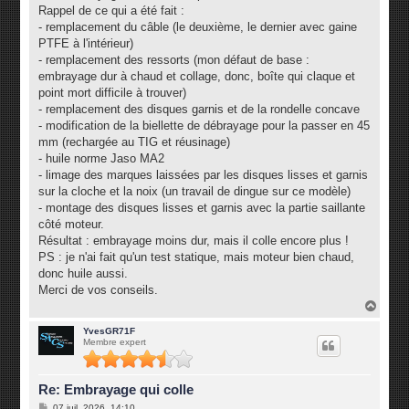
g
Rappel de ce qui a été fait :
e
- remplacement du câble (le deuxième, le dernier avec gaine
PTFE à l'intérieur)
- remplacement des ressorts (mon défaut de base :
embrayage dur à chaud et collage, donc, boîte qui claque et
point mort difficile à trouver)
- remplacement des disques garnis et de la rondelle concave
- modification de la biellette de débrayage pour la passer en 45
mm (rechargée au TIG et réusinage)
- huile norme Jaso MA2
- limage des marques laissées par les disques lisses et garnis
sur la cloche et la noix (un travail de dingue sur ce modèle)
- montage des disques lisses et garnis avec la partie saillante
côté moteur.
Résultat : embrayage moins dur, mais il colle encore plus !
PS : je n'ai fait qu'un test statique, mais moteur bien chaud,
donc huile aussi.
Merci de vos conseils.
H
a
u
YvesGR71F
Membre expert
t
Re: Embrayage qui colle
M
07 juil. 2026, 14:10