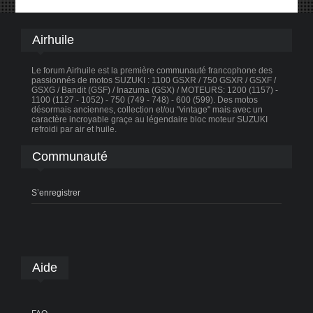
Airhuile
Le forum Airhuile est la première communauté francophone des
passionnés de motos SUZUKI : 1100 GSXR / 750 GSXR / GSXF /
GSXG / Bandit (GSF) / Inazuma (GSX) / MOTEURS: 1200 (1157) -
1100 (1127 - 1052) - 750 (749 - 748) - 600 (599). Des motos
désormais anciennes, collection et/ou "vintage" mais avec un
caractère incroyable graçe au légendaire bloc moteur SUZUKI
refroidi par air et huile.
Communauté
S’enregistrer
Aide